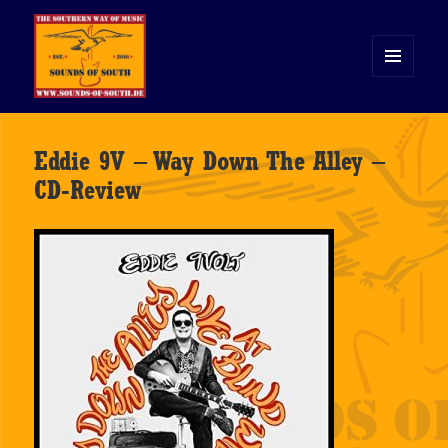
MENÜ
UND
WIDGETS
Sounds of South
Eddie 9V – Way Down The Alley –
CD-Review