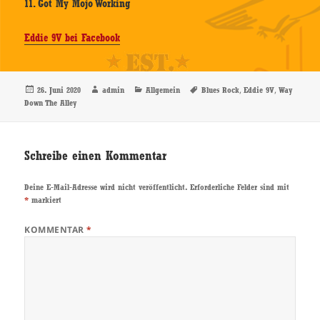
11. Got My Mojo Working
Eddie 9V bei Facebook
Veröffentlicht
Autor
Kategorien
Schlagwörter
,
,
26. Juni 2020
admin
Allgemein
Blues Rock
Eddie 9V
Way
am
Down The Alley
Schreibe einen Kommentar
Deine E-Mail-Adresse wird nicht veröffentlicht.
Erforderliche Felder sind mit
*
markiert
KOMMENTAR
*