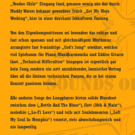
„Voodoo Chile“ Eingang fand, genauso wenig wie das durch
Muddy Waters bekannt gewordene Stück „Got My Mojo
Working“, hier in einer durchaus lebhafteren Fassung.
Von den Eigenkompositionen sei besonders das ruhige und
fast schon sparsam und mit gleichmäßigem Rhythmus
arrangierte fast 9-minütige „Cod‘s Song“ erwähnt, welches
viel Spielraum für Piano, Mundharmonika und Eddies Gitarre
lässt. „Technical Difficulties“ hingegen ist eigentlich gar
kein Song, sondern ein nett anzuhörender, launischer Vortrag
über all die kleinen technischen Pannen, die so bei einem
Konzert passieren können.
Alle anderen Songs des Longplayers bieten solide Blueskost
zwischen slow („Bottle And The Blues“), flott (36th & Main“),
melodiös („Lo-Fi Love“) und teils mit Soulelementen („Left
My Soul In Memphis“) versetzt, stets abwechslungsreich und
nie langweilig.