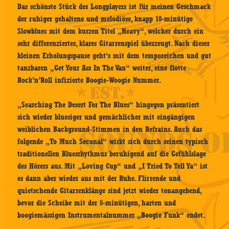
Das schönste Stück des Longplayers ist für meinen Geschmack
der ruhiger gehaltene und melodiöse, knapp 10-minütige
Slowblues mit dem kurzen Titel „Heavy“, welcher durch ein
sehr differenziertes, klares Gitarrenspiel überzeugt. Nach dieser
kleinen Erholungspause geht‘s mit dem temporeichen und gut
tanzbaren „Get Your Ass In The Van“ weiter, eine flotte
Rock’n’Roll infizierte Boogie-Woogie Nummer.
„Searching The Desert For The Blues“ hingegen präsentiert
sich wieder bluesiger und gemächlicher mit eingängigen
weiblichen Background-Stimmen in den Refrains. Auch das
folgende „To Much Seconal“ wirkt sich durch seinen typisch
traditionellen Bluesrhythmus beruhigend auf die Gefühlslage
des Hörers aus. Mit „Loving Cup“ und „I Tried To Tell Ya“ ist
es dann aber wieder aus mit der Ruhe. Flirrende und
quietschende Gitarrenklänge sind jetzt wieder tonangebend,
bevor die Scheibe mit der 8-minütigen, harten und
boogiemässigen Instrumentalnummer „Boogie Funk“ endet.