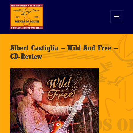
MENÜ
UND
WIDGETS
Sounds of South
Albert Castiglia – Wild And Free –
CD-Review