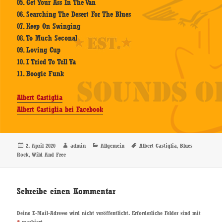
05. Get Your Ass In The Van
06. Searching The Desert For The Blues
07. Keep On Swinging
08. To Much Seconal
09. Loving Cup
10. I Tried To Tell Ya
11. Boogie Funk
Albert Castiglia
Albert Castiglia bei Facebook
Veröffentlicht
Autor
Kategorien
Schlagwörter
,
2. April 2020
admin
Allgemein
Albert Castiglia
Blues
am
,
Rock
Wild And Free
Schreibe einen Kommentar
Deine E-Mail-Adresse wird nicht veröffentlicht.
Erforderliche Felder sind mit
*
markiert