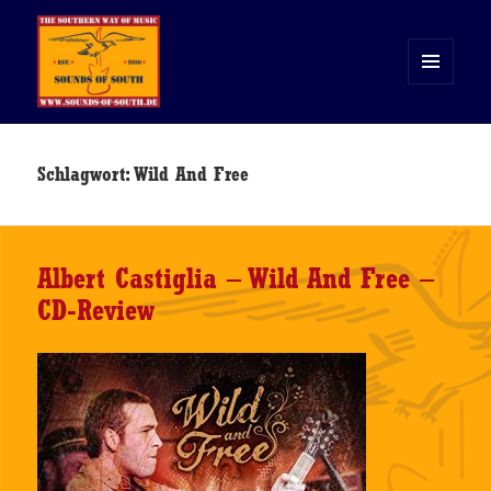
MENÜ
UND
WIDGETS
Sounds of South
Schlagwort:
Wild And Free
Albert Castiglia – Wild And Free –
CD-Review