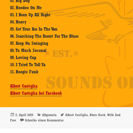
01. Big Dog
02. Hoodoo On Me
03. I Been Up All Night
04. Heavy
05. Get Your Ass In The Van
06. Searching The Desert For The Blues
07. Keep On Swinging
08. To Much Seconal
09. Loving Cup
10. I Tried To Tell Ya
11. Boogie Funk
Albert Castiglia
Albert Castiglia bei Facebook
Veröffentlicht
Kategorien
Schlagwörter
,
,
2. April 2020
Allgemein
Albert Castiglia
Blues Rock
Wild And
am
zu Albert Castiglia – Wild And Free – CD-Revie
Free
Schreibe einen Kommentar