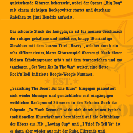
quietschende Gitarren beherrscht, wobei der Opener „Big Dog“
mit einem richtigen Rockgewitter startet und durchaus
Anleihen zu Jimi Hendrix aufweist.
Das schönste Stück des Longplayers ist für meinen Geschmack
der ruhiger gehaltene und melodiöse, knapp 10-minütige
Slowblues mit dem kurzen Titel „Heavy“, welcher durch ein
sehr differenziertes, klares Gitarrenspiel überzeugt. Nach dieser
kleinen Erholungspause geht‘s mit dem temporeichen und gut
tanzbaren „Get Your Ass In The Van“ weiter, eine flotte
Rock’n’Roll infizierte Boogie-Woogie Nummer.
„Searching The Desert For The Blues“ hingegen präsentiert
sich wieder bluesiger und gemächlicher mit eingängigen
weiblichen Background-Stimmen in den Refrains. Auch das
folgende „To Much Seconal“ wirkt sich durch seinen typisch
traditionellen Bluesrhythmus beruhigend auf die Gefühlslage
des Hörers aus. Mit „Loving Cup“ und „I Tried To Tell Ya“ ist
es dann aber wieder aus mit der Ruhe. Flirrende und