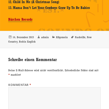
12. Child In Me (A Christmas Song)
13. Mama Don’t Let Your Cowboys Grow Up To Be Babies
Bärchen Records
Veröffentlicht
Autor
Kategorien
Schlagwörter
,
14. Dezember 2015
admin
Allgemein
Nashville
New
am
,
Country
Robin English
Schreibe einen Kommentar
Deine E-Mail-Adresse wird nicht veröffentlicht.
Erforderliche Felder sind mit
*
markiert
KOMMENTAR
*