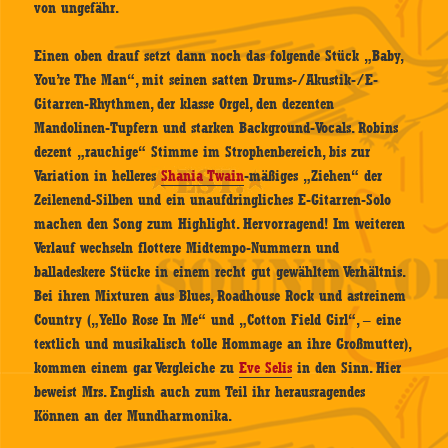
von ungefähr.
Einen oben drauf setzt dann noch das folgende Stück „Baby,
You’re The Man“, mit seinen satten Drums-/Akustik-/E-
Gitarren-Rhythmen, der klasse Orgel, den dezenten
Mandolinen-Tupfern und starken Background-Vocals. Robins
dezent „rauchige“ Stimme im Strophenbereich, bis zur
Variation in helleres
Shania Twain
-mäßiges „Ziehen“ der
Zeilenend-Silben und ein unaufdringliches E-Gitarren-Solo
machen den Song zum Highlight. Hervorragend! Im weiteren
Verlauf wechseln flottere Midtempo-Nummern und
balladeskere Stücke in einem recht gut gewähltem Verhältnis.
Bei ihren Mixturen aus Blues, Roadhouse Rock und astreinem
Country („Yello Rose In Me“ und „Cotton Field Girl“, – eine
textlich und musikalisch tolle Hommage an ihre Großmutter),
kommen einem gar Vergleiche zu
Eve Selis
in den Sinn. Hier
beweist Mrs. English auch zum Teil ihr herausragendes
Können an der Mundharmonika.