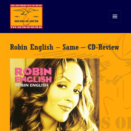
MENÜ
UND
WIDGETS
Sounds of South
Robin English – Same – CD-Review