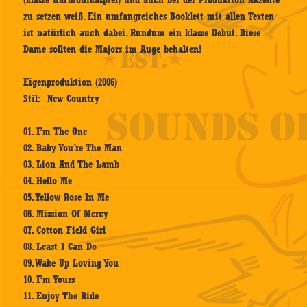
(klasse Harmonikaspiel) und auch bei der Produktion Akzente
zu setzen weiß. Ein umfangreiches Booklett mit allen Texten
ist natürlich auch dabei. Rundum ein klasse Debüt. Diese
Dame sollten die Majors im Auge behalten!
Eigenproduktion (2006)
Stil: New Country
01. I’m The One
02. Baby You’re The Man
03. Lion And The Lamb
04. Hello Me
05. Yellow Rose In Me
06. Mission Of Mercy
07. Cotton Field Girl
08. Least I Can Do
09. Wake Up Loving You
10. I’m Yours
11. Enjoy The Ride