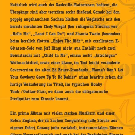
Natürlich wird auch der Nashville-Mainstream bedient, die
Übergänge sind aber trotzdem recht fließend. Gerade bei den
poppig angehauchten Sachen bleiben die Vergleiche mit den
bereits erwähnten Chely Wright (bei ruhigeren Stücken wie
„Hello Me“, „Least I Can Do“) und Shania Twain (besonders
beim herrlich flotten „Enjoy The Ride“, mit exzellentem E-
Gitarren-Solo von Jeff King) nicht aus. Enthält noch zwei
Bonustracks mit „Child In Me“, einem recht „kitschigen“
Weihnachtslied, sowie einer klasse, im Text leicht veränderte
Coverversion des alten Ed Bruce-Standards „Mama’s Don’t Let
Your Cowboys Grow Up To Be Babies“ (man beachte schon die
lustige Veränderung im Titel), im typischen Honky
Tonk-/Outlaw-Flair, wo dann auch die obligatorische
Steelguitar zum Einsatz kommt.
Ein prima Album mit vielen starken Musikern und einer
Robin English, die in Sachen Songwriting (alle Stücke aus
eigener Feder), Gesang (sehr variabel), instrumentalem Können