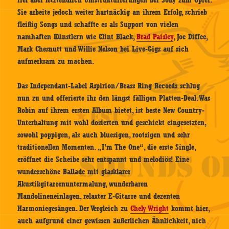
fiel aber letztendlich Umstrukturierungen bei Sony zum Opfer.
Sie arbeite jedoch weiter hartnäckig an ihrem Erfolg, schrieb
fleißig Songs und schaffte es als Support von vielen
namhaften Künstlern wie Clint Black,
Brad Paisley
, Joe Diffee,
Mark Chesnutt und Willie Nelson bei Live-Gigs auf sich
aufmerksam zu machen.
Das Independant-Label Aspirion/Brass Ring Records schlug
nun zu und offerierte ihr den längst fälligen Platten-Deal. Was
Robin auf ihrem ersten Album bietet, ist beste New Country-
Unterhaltung mit wohl dosierten und geschickt eingesetzten,
sowohl poppigen, als auch bluesigen, rootsigen und sehr
traditionellen Momenten. „I’m The One“, die erste Single,
eröffnet die Scheibe sehr entspannt und melodiös! Eine
wunderschöne Ballade mit glasklarer
Akustikgitarrenuntermalung, wunderbaren
Mandolineneinlagen, relaxter E-Gitarre und dezenten
Harmoniegesängen. Der Vergleich zu
Chely Wright
kommt hier,
auch aufgrund einer gewissen äußerlichen Ähnlichkeit, nich