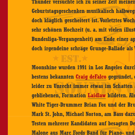
Thunder versuchte ich zu seiner Zeit meine
Geburtstagsgeschenken musikalisch halbweg
doch kläglich gescheitert ist. Vorletztes Wo
sehr schönen Hochzeit (u. a. mit vielen illu
Bundesliga-Vergangenheit) am Ende einer a
doch irgendeine schräge Grunge-Ballade als
Moonshine wurden 1991 in Los Angeles dur
bestens bekannten
Craig deFalco
gegründet, 
leider zu Unrecht immer etwas im Schatten
gebliebenen, Formation
Laidlaw
bildeten. Al
White Tiger-Drummer Brian Fox und der Bru
Mark St. John, Michael Norton, am Bass dazu
Testen mehrerer Kandidaten auf besagten D
Malone aus Marc Fords Band für Piano- un