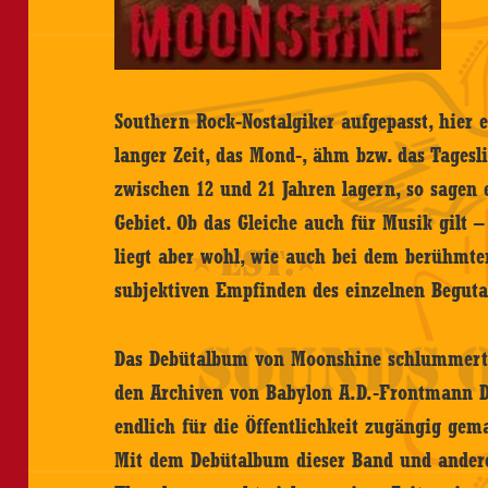
Southern Rock-Nostalgiker aufgepasst, hier e
langer Zeit, das Mond-, ähm bzw. das Tagesli
zwischen 12 und 21 Jahren lagern, so sagen
Gebiet. Ob das Gleiche auch für Musik gilt 
liegt aber wohl, wie auch bei dem berühmten
subjektiven Empfinden des einzelnen Beguta
Das Debütalbum von Moonshine schlummerte 
den Archiven von Babylon A.D.-Frontmann De
endlich für die Öffentlichkeit zugängig gem
Mit dem Debütalbum dieser Band und ander