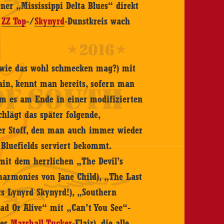
ner „Mississippi Delta Blues“ direkt
m
ZZ Top
-/
Skynyrd
-Dunstkreis wach
(wie das wohl schmecken mag?) mit
ain, kennt man bereits, sofern man
em es am Ende in einer modifizierten
chlägt das später folgende,
r Stoff, den man auch immer wieder
 Bluefields serviert bekommt.
mit dem herrlichen „The Devil’s
harmonies von Jane Child), „The Last
s Lynyrd Skynyrd!), „Southern
ad Or Alive“ mit „Can’t You See“-
res
Marshall Tucker
-Flair), die alle