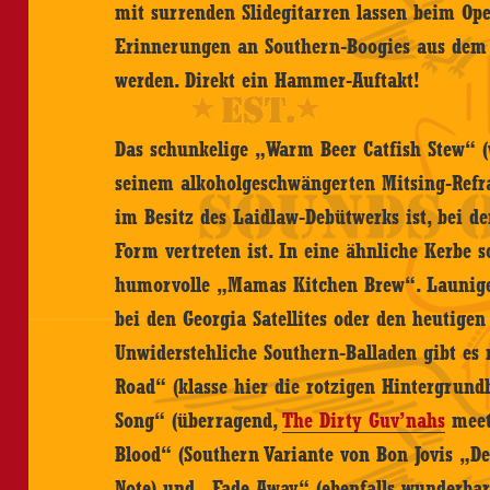
mit surrenden Slidegitarren lassen beim Ope
Erinnerungen an Southern-Boogies aus de
werden. Direkt ein Hammer-Auftakt!
Das schunkelige „Warm Beer Catfish Stew“ 
seinem alkoholgeschwängerten Mitsing-Refr
im Besitz des Laidlaw-Debütwerks ist, bei d
Form vertreten ist. In eine ähnliche Kerbe s
humorvolle „Mamas Kitchen Brew“. Launige
bei den Georgia Satellites oder den heutigen
Unwiderstehliche Southern-Balladen gibt es 
Road“ (klasse hier die rotzigen Hintergrund
Song“ (überragend,
The Dirty Guv’nahs
meet
Blood“ (Southern Variante von Bon Jovis „De
Note) und „Fade Away“ (ebenfalls wunderba