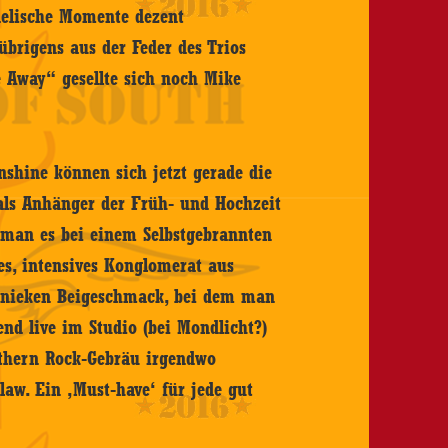
edelische Momente dezent
brigens aus der Feder des Trios
e Away“ gesellte sich noch Mike
shine können sich jetzt gerade die
 als Anhänger der Früh- und Hochzeit
 man es bei einem Selbstgebrannten
ges, intensives Konglomerat aus
hnieken Beigeschmack, bei dem man
end live im Studio (bei Mondlicht?)
outhern Rock-Gebräu irgendwo
aw. Ein ‚Must-have‘ für jede gut