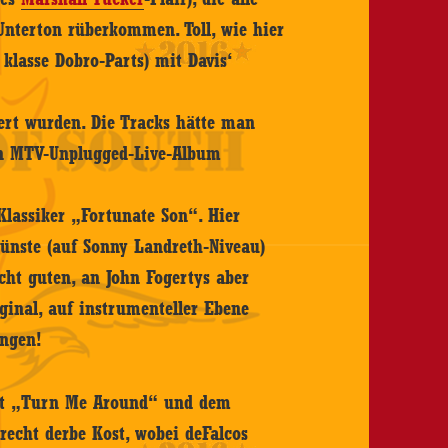
nterton rüberkommen. Toll, wie hier
klasse Dobro-Parts) mit Davis‘
ert wurden. Die Tracks hätte man
en MTV-Unplugged-Live-Album
Klassiker „Fortunate Son“. Hier
ünste (auf Sonny Landreth-Niveau)
cht guten, an John Fogertys aber
inal, auf instrumenteller Ebene
ngen!
 mit „Turn Me Around“ und dem
echt derbe Kost, wobei deFalcos