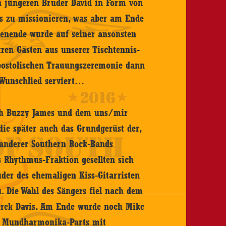
n jüngeren Bruder David in Form von
s zu missionieren, was aber am Ende
chenende wurde auf seiner ansonsten
stren Gästen aus unserer Tischtennis-
postolischen Trauungszeremonie dann
 Wunschlied serviert…
ch Buzzy James und dem uns/mir
die später auch das Grundgerüst der,
 anderer Southern Rock-Bands
s Rhythmus-Fraktion gesellten sich
der des ehemaligen Kiss-Gitarristen
. Die Wahl des Sängers fiel nach dem
erek Davis. Am Ende wurde noch Mike
d Mundharmonika-Parts mit