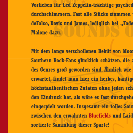
Vorlieben für Led Zeppelin-trächtige psych
durchschimmern. Fast alle Stücke stammen ü
deFalco, Davis und James, lediglich bei „Fad
Malone dazu.
Mit dem lange verschollenen Debüt von Moon
Southern Rock-Fans glücklich schätzen, die
des Genres groß geworden sind. Ähnlich wie
erwartet, findet man hier ein herbes, kanti
höchstauthentischen Zutaten ohne jeden sc
den Eindruck hat, als wäre es fast durchgeh
eingespielt worden. Insgesamt ein tolles S
zwischen den erwähnten
Bluefields
und Laidl
sortierte Sammlung dieser Sparte!