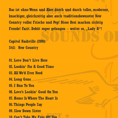
Das ist ohne Wenn und Aber durch und durch toller, moderner,
knackiger, gleichzeitig aber auch traditionsbewusster New
Country voller Frische und Pep! Diese Drei machen richtig
Freude! Fazit. Debüt super gelungen – weiter so, „Lady A“!
Capitol Nashville (2008)
Stil: New Country
01. Love Don’t Live Here
02. Lookin‘ For A Good Time
03. All We’d Ever Need
04. Long Gone
05. I Run To You
06. Love’s Lookin‘ Good On You
07. Home Is Where The Heart Is
08. Things People Say
09. Slow Down Sister
10. Can’t Take My Eyes Off You