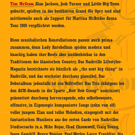
Tim McGraw
, Alan Jackson, Josh Turner und Little Big Town
gebucht, spielten in der berühmten Grand Ole Opry und sind
mittlerweile auch als Support für Martina McBrides Arena
Tour 2008 verpflichtet worden.
Diese musikalischen Konstellationen passen auch prima
zusammen, denn Lady Antebellum spielen modern und
knackig, haben ihre Roots aber unüberhörbar in den
Traditionen des klassischen Country. Das Nashville Lifestyles-
Magazin bezeichnete sie kürzlich als „the next big thing“ in
Nashville, und das erscheint durchaus plausibel. Das
Debutalbum jedenfalls ist ein Volltteffer! Das Trio (übrigens bei
den ACM-Awards in der Sparte „Best New Group“ nominiert)
präsentiert durchweg hervorragende, sehr selbstbewusste,
offensive, in Eigenregie komponierte Songs (zehn von elf)
voller jungem Elan und toller Melodien, eingespielt mit der
fantastischen Musikern aus der ersten Garde von Nashvilles
Studiocracks (u.a. Mike Rojas, Chad Chromwell, Craig Young,
Jason Gambill, Bruce Bouton, Paul Worley, Larry Franklin), die