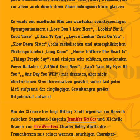
vor allem auch durch ihren Abwechslungsreichtum glänzen.
Es wurde ein exzellenter Mix aus wunderbar countryrockigen
Uptemponummern („Love Don’t Live Here“, „Lookin’ For A
Good Time“ „I Run To You“, „Love’s Lookin’ Good On You“,
„Slow Down Sister“), sehr melodischen und atmosphärischen
Midtempotracks („Long Gone“, „Home Is Where The Heart Is“,
„Things People Say“) und einigen sehr schönen, emotionalen
Power-Balladen („All We’d Ever Need“, „Can’t Take My Eyes Of
You“, „One Day You Will“) mit dezenten, aber nicht
übertriebenen Streichereinsätzen gewählt, wobei fast jedes
Lied aufgrund der eingängigen Gestaltungen großes
Hitpotenzial aufweist.
Von der Stimme her liegt Hillary Scott irgendwo im Bereich
zwischen Sugarland-Sängerin
Jennifer Nettles
und Michelle
Branch von
The Wreckers
. Charles Kelley dürfte die
Frauenherzen mit seiner warmen, rauchigen Charakter-