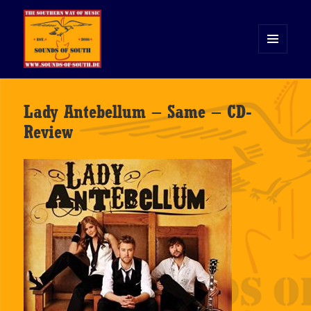
MENÜ
UND
WIDGETS
Sounds of South
Lady Antebellum – Same – CD-
Review