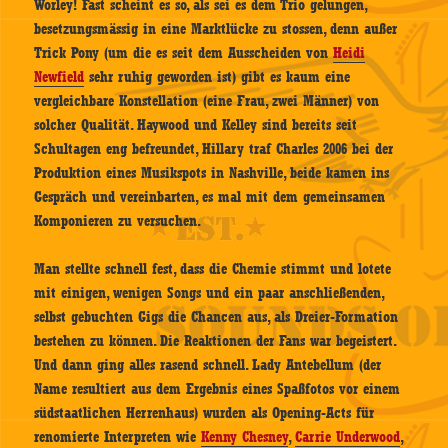
Worley! Fast scheint es so, als sei es dem Trio gelungen,
besetzungsmässig in eine Marktlücke zu stossen, denn außer
Trick Pony (um die es seit dem Ausscheiden von
Heidi
Newfield
sehr ruhig geworden ist) gibt es kaum eine
vergleichbare Konstellation (eine Frau, zwei Männer) von
solcher Qualität. Haywood und Kelley sind bereits seit
Schultagen eng befreundet, Hillary traf Charles 2006 bei der
Produktion eines Musikspots in Nashville, beide kamen ins
Gespräch und vereinbarten, es mal mit dem gemeinsamen
Komponieren zu versuchen.
Man stellte schnell fest, dass die Chemie stimmt und lotete
mit einigen, wenigen Songs und ein paar anschließenden,
selbst gebuchten Gigs die Chancen aus, als Dreier-Formation
bestehen zu können. Die Reaktionen der Fans war begeistert.
Und dann ging alles rasend schnell. Lady Antebellum (der
Name resultiert aus dem Ergebnis eines Spaßfotos vor einem
südstaatlichen Herrenhaus) wurden als Opening-Acts für
renomierte Interpreten wie
Kenny Chesney
,
Carrie Underwood
,