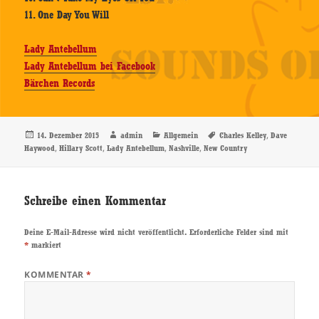
11. One Day You Will
Lady Antebellum
Lady Antebellum bei Facebook
Bärchen Records
Veröffentlicht
Autor
Kategorien
Schlagwörter
,
14. Dezember 2015
admin
Allgemein
Charles Kelley
Dave
am
,
,
,
,
Haywood
Hillary Scott
Lady Antebellum
Nashville
New Country
Schreibe einen Kommentar
Deine E-Mail-Adresse wird nicht veröffentlicht.
Erforderliche Felder sind mit
*
markiert
KOMMENTAR
*