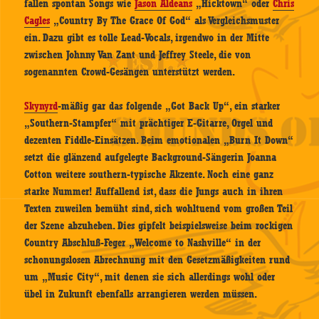
fallen spontan Songs wie
Jason Aldeans
„Hicktown“ oder
Chris
Cagles
„Country By The Grace Of God“ als Vergleichsmuster
ein. Dazu gibt es tolle Lead-Vocals, irgendwo in der Mitte
zwischen Johnny Van Zant und Jeffrey Steele, die von
sogenannten Crowd-Gesängen unterstützt werden.
Skynyrd
-mäßig gar das folgende „Got Back Up“, ein starker
„Southern-Stampfer“ mit prächtiger E-Gitarre, Orgel und
dezenten Fiddle-Einsätzen. Beim emotionalen „Burn It Down“
setzt die glänzend aufgelegte Background-Sängerin Joanna
Cotton weitere southern-typische Akzente. Noch eine ganz
starke Nummer! Auffallend ist, dass die Jungs auch in ihren
Texten zuweilen bemüht sind, sich wohltuend vom großen Teil
der Szene abzuheben. Dies gipfelt beispielsweise beim rockigen
Country Abschluß-Feger „Welcome to Nashville“ in der
schonungslosen Abrechnung mit den Gesetzmäßigkeiten rund
um „Music City“, mit denen sie sich allerdings wohl oder
übel in Zukunft ebenfalls arrangieren werden müssen.