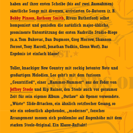
haben auf ihrer ersten Scheibe (bis auf zwei Ausnahmen)
sämtliche Songs mit diversen, arrivierten Co-Autoren (z. B.
Bobby Pinson
,
Anthony Smith
, Rivers Rutherford) selbst
komponiert und genießen die natürlich major-übliche,
prominente Unterstützung der ersten Nashville Studio-Riege
(u.a. Tom Bukovac, Dan Dugmore, Greg Morrow, Shannon
Forrest, Tony Harrell, Jonathan Yudkin, Glenn Worf). Das
Ergebnis ist einfach klasse!
Toller, knackiger New Country mit rockig betonter Note und
großartigen Melodien. Los geht’s mit dem furiosen
„Countrified“, einer „Hammer-Nummer“ aus der Feder von
Jeffrey Steele
und Kip Raines, den Steele auch vor geraumer
Zeit für sein eigenes Album „Outlaw“ als Opener verwendete.
„Wüste“ Slide-Attacken, ein ähnlich rotzfrecher Gesang, so
wie ein ordentlich abgehendes, „modernes“, forsches
Arrangement messen sich problemlos auf Augenhöhe mit dem
starken Steele-Original. Ein Klasse-Auftakt!