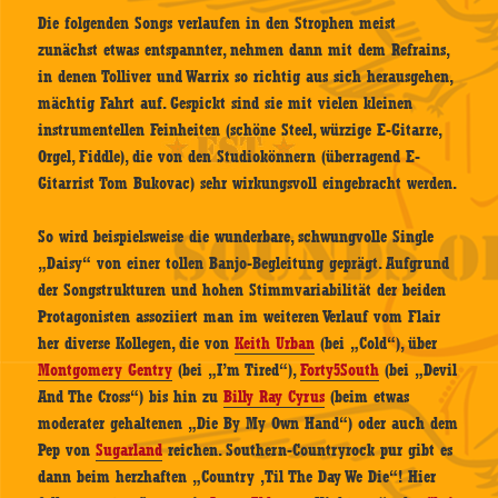
Die folgenden Songs verlaufen in den Strophen meist
zunächst etwas entspannter, nehmen dann mit dem Refrains,
in denen Tolliver und Warrix so richtig aus sich herausgehen,
mächtig Fahrt auf. Gespickt sind sie mit vielen kleinen
instrumentellen Feinheiten (schöne Steel, würzige E-Gitarre,
Orgel, Fiddle), die von den Studiokönnern (überragend E-
Gitarrist Tom Bukovac) sehr wirkungsvoll eingebracht werden.
So wird beispielsweise die wunderbare, schwungvolle Single
„Daisy“ von einer tollen Banjo-Begleitung geprägt. Aufgrund
der Songstrukturen und hohen Stimmvariabilität der beiden
Protagonisten assoziiert man im weiteren Verlauf vom Flair
her diverse Kollegen, die von
Keith Urban
(bei „Cold“), über
Montgomery Gentry
(bei „I’m Tired“),
Forty5South
(bei „Devil
And The Cross“) bis hin zu
Billy Ray Cyrus
(beim etwas
moderater gehaltenen „Die By My Own Hand“) oder auch dem
Pep von
Sugarland
reichen. Southern-Countryrock pur gibt es
dann beim herzhaften „Country ‚Til The Day We Die“! Hier