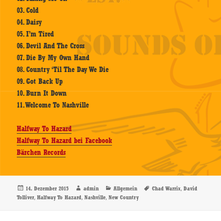
03. Cold
04. Daisy
05. I’m Tired
06. Devil And The Cross
07. Die By My Own Hand
08. Country ‘Til The Day We Die
09. Got Back Up
10. Burn It Down
11. Welcome To Nashville
Halfway To Hazard
Halfway To Hazard bei Facebook
Bärchen Records
Veröffentlicht
Autor
Kategorien
Schlagwörter
,
14. Dezember 2015
admin
Allgemein
Chad Warrix
David
am
,
,
,
Tolliver
Halfway To Hazard
Nashville
New Country