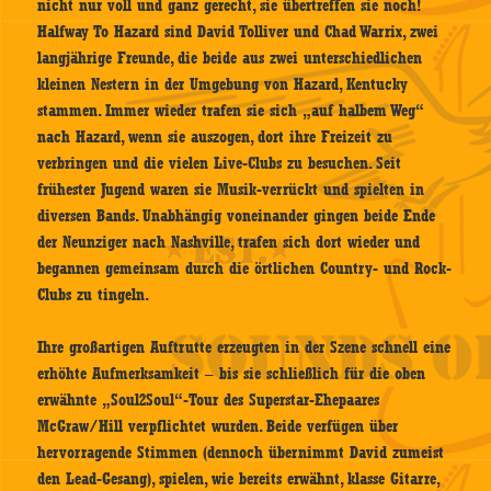
nicht nur voll und ganz gerecht, sie übertreffen sie noch!
Halfway To Hazard sind David Tolliver und Chad Warrix, zwei
langjährige Freunde, die beide aus zwei unterschiedlichen
kleinen Nestern in der Umgebung von Hazard, Kentucky
stammen. Immer wieder trafen sie sich „auf halbem Weg“
nach Hazard, wenn sie auszogen, dort ihre Freizeit zu
verbringen und die vielen Live-Clubs zu besuchen. Seit
frühester Jugend waren sie Musik-verrückt und spielten in
diversen Bands. Unabhängig voneinander gingen beide Ende
der Neunziger nach Nashville, trafen sich dort wieder und
begannen gemeinsam durch die örtlichen Country- und Rock-
Clubs zu tingeln.
Ihre großartigen Auftrutte erzeugten in der Szene schnell eine
erhöhte Aufmerksamkeit – bis sie schließlich für die oben
erwähnte „Soul2Soul“-Tour des Superstar-Ehepaares
McGraw/Hill verpflichtet wurden. Beide verfügen über
hervorragende Stimmen (dennoch übernimmt David zumeist
den Lead-Gesang), spielen, wie bereits erwähnt, klasse Gitarre,