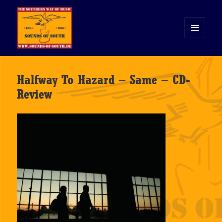
MENÜ
UND
WIDGETS
Sounds of South
Halfway To Hazard – Same – CD-
Review