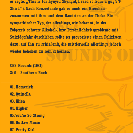
er sagte. „This is for Lynyrd Skynyrd, I read it from a guy’s T-
Shirt.“). Nach Konzertende gab es noch ein Bierchen
zusammen mit ihm und dem Bassisten an der Theke. Ein
sympathischer Typ, der allerdings, wie bekannt, in der
Folgezeit schwere Alkohol-, bzw. Persönlichkeitsprobleme mit
Suizidgefahr durchleben sollte (er provozierte einen Polizisten
dazu, auf ihn zu schießen!), die mittlerweile allerdings jedoch
wieder behoben zu sein scheinen.
CBS Records (1981)
Stil: Southern Rock
01. Homesick
02. Quinella
03. Alien
04. Higher
05. You’re So Strong
06. Outlaw Music
07. Pretty Girl