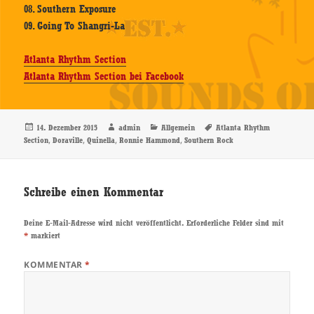
08. Southern Exposure
09. Going To Shangri-La
Atlanta Rhythm Section
Atlanta Rhythm Section bei Facebook
Veröffentlicht
Autor
Kategorien
Schlagwörter
14. Dezember 2015
admin
Allgemein
Atlanta Rhythm
am
,
,
,
,
Section
Doraville
Quinella
Ronnie Hammond
Southern Rock
Schreibe einen Kommentar
Deine E-Mail-Adresse wird nicht veröffentlicht.
Erforderliche Felder sind mit
*
markiert
KOMMENTAR
*