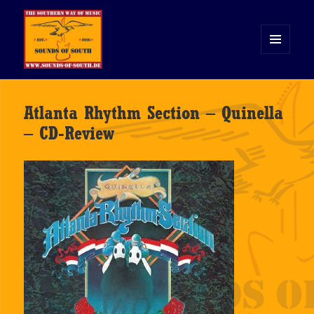
MENÜ
UND
WIDGETS
Sounds of South
Atlanta Rhythm Section – Quinella
– CD-Review