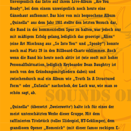
Unvergesslich das Intro auf ihrem Live-Album „Are You
Ready“, bei dem einem unweigerlich noch heute eine
Gänsehaut aufkommt. Das hier von mir besprochene Album
„Quinella“ aus dem Jahr 1981 stellte den letzten Versuch dar,
die Band in der kommerziellen Spur zu halten, was jedoch nur
mit mäßigem Erfolg gelang, lediglich das groovige „Alien“
(eine Art Mischung aus „So Into You“ und „Spooky“) konnte
noch mal Platz 29 in den Billboard-Charts erklimmen. Auch
wenn die Band bis heute noch aktiv ist (wie sooft mit hoher
Personalfluktuation, lediglich Keyboarder Dean Daughtry ist
noch von den Gründungsmitgliedern dabei) und
zwischendurch mal ein Album wie „Truth In A Structured
Form“ oder „Eufaula“ nachschob, der Lack war, wie man so
schön sagt, ab.
„Quinella“ (übersetzt ‚Zweierwette‘) halte ich für eines der
meist unterschätzten Werke dieser Gruppe. Mit dem
raffinierten Titelstück (tolles Slidespiel, HT-Geklimper), dem
grandiosen Opener „Homesick“ (mit dieser famos rockigen E-