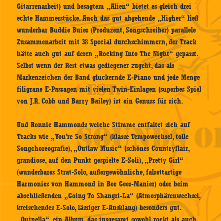
Gitarrenarbeit) und besagtem „Alien“ bietet es gleich drei
echte Hammerstücke. Auch das gut abgehende „Higher“ ließ
wunderbar Buddie Buies (Produzent, Songschreiber) parallele
Zusammenarbeit mit 38 Special durchschimmern, der Track
hätte auch gut auf deren „Rocking Into The Night“ gepasst.
Selbst wenn der Rest etwas gediegener zugeht, das als
Markenzeichen der Band gluckernde E-Piano und jede Menge
filigrane E-Passagen mit vielen Twin-Einlagen (superbes Spiel
von J.R. Cobb und Barry Bailey) ist ein Genuss für sich.
Und Ronnie Hammonds weiche Stimme entfaltet sich auf
Tracks wie „You’re So Strong“ (klasse Tempowechsel, tolle
Songchoreografie), „Outlaw Music“ (schönes Countryflair,
grandiose, auf den Punkt gespielte E-Soli), „Pretty Girl“
(wunderbares Strat-Solo, außergewöhnliche, falsettartige
Harmonies von Hammond in Bee Gees-Manier) oder beim
abschließenden „Going To Shangri-La“ (Atmosphärenwechsel,
kreischendes E-Solo, lässiger E-Ausklang) besonders gut.
„Quinella“, ein Album, das insgesamt sowohl rockt als auch