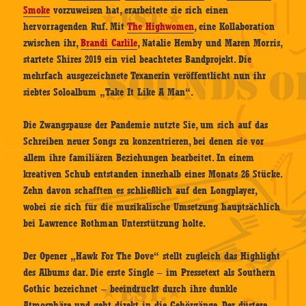
Smoke
vorzuweisen hat, erarbeitete sie sich einen
hervorragenden Ruf. Mit
The Highwomen
, eine Kollaboration
zwischen ihr,
Brandi Carlile
, Natalie Hemby und Maren Morris,
startete Shires 2019 ein viel beachtetes Bandprojekt. Die
mehrfach ausgezeichnete Texanerin veröffentlicht nun ihr
siebtes Soloalbum „Take It Like A Man“.
Die Zwangspause der Pandemie nutzte Sie, um sich auf das
Schreiben neuer Songs zu konzentrieren, bei denen sie vor
allem ihre familiären Beziehungen bearbeitet. In einem
kreativen Schub entstanden innerhalb eines Monats 26 Stücke.
Zehn davon schafften es schließlich auf den Longplayer,
wobei sie sich für die musikalische Umsetzung hauptsächlich
bei Lawrence Rothman Unterstützung holte.
Der Opener „Hawk For The Dove“ stellt zugleich das Highlight
des Albums dar. Die erste Single – im Pressetext als Southern
Gothic bezeichnet – beeindruckt durch ihre dunkle
Atmosphäre und geht direkt in die Gehörgänge. Der düstere