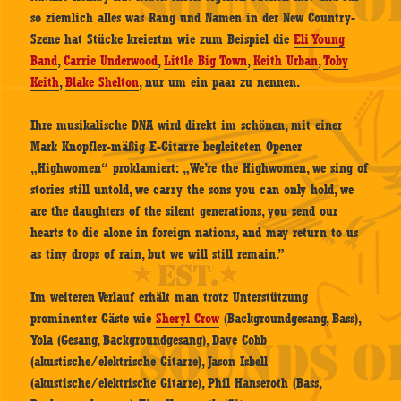
so ziemlich alles was Rang und Namen in der New Country-
Szene hat Stücke kreiertm wie zum Beispiel die
Eli Young
Band
,
Carrie Underwood
,
Little Big Town
,
Keith Urban
,
Toby
Keith
,
Blake Shelton
, nur um ein paar zu nennen.
Ihre musikalische DNA wird direkt im schönen, mit einer
Mark Knopfler-mäßig E-Gitarre begleiteten Opener
„Highwomen“ proklamiert: „We’re the Highwomen, we sing of
stories still untold, we carry the sons you can only hold, we
are the daughters of the silent generations, you send our
hearts to die alone in foreign nations, and may return to us
as tiny drops of rain, but we will still remain.”
Im weiteren Verlauf erhält man trotz Unterstützung
prominenter Gäste wie
Sheryl Crow
(Backgroundgesang, Bass),
Yola (Gesang, Backgroundgesang), Dave Cobb
(akustische/elektrische Gitarre), Jason Isbell
(akustische/elektrische Gitarre), Phil Hanseroth (Bass,