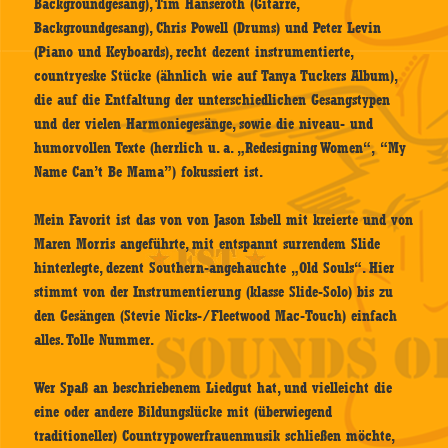
Backgroundgesang), Tim Hanseroth (Gitarre,
Backgroundgesang), Chris Powell (Drums) und Peter Levin
(Piano und Keyboards), recht dezent instrumentierte,
countryeske Stücke (ähnlich wie auf Tanya Tuckers Album),
die auf die Entfaltung der unterschiedlichen Gesangstypen
und der vielen Harmoniegesänge, sowie die niveau- und
humorvollen Texte (herrlich u. a. „Redesigning Women“, “My
Name Can’t Be Mama”) fokussiert ist.
Mein Favorit ist das von von Jason Isbell mit kreierte und von
Maren Morris angeführte, mit entspannt surrendem Slide
hinterlegte, dezent Southern-angehauchte „Old Souls“. Hier
stimmt von der Instrumentierung (klasse Slide-Solo) bis zu
den Gesängen (Stevie Nicks-/Fleetwood Mac-Touch) einfach
alles. Tolle Nummer.
Wer Spaß an beschriebenem Liedgut hat, und vielleicht die
eine oder andere Bildungslücke mit (überwiegend
traditioneller) Countrypowerfrauenmusik schließen möchte,