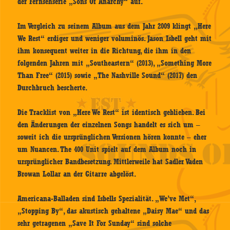
der Fernsehserie „Sons Of Anarchy“ auf.
Im Vergleich zu seinem Album aus dem Jahr 2009 klingt „Here
We Rest“ erdiger und weniger voluminös. Jason Isbell geht mit
ihm konsequent weiter in die Richtung, die ihm in den
folgenden Jahren mit „Southeastern“ (2013), „Something More
Than Free“ (2015) sowie „The Nashville Sound“ (2017) den
Durchbruch bescherte.
Die Tracklist von „Here We Rest“ ist identisch geblieben. Bei
den Änderungen der einzelnen Songs handelt es sich um –
soweit ich die ursprünglichen Versionen hören konnte – eher
um Nuancen. The 400 Unit spielt auf dem Album noch in
ursprünglicher Bandbesetzung. Mittlerweile hat Sadler Vaden
Browan Lollar an der Gitarre abgelöst.
Americana-Balladen sind Isbells Spezialität. „We’ve Met“,
„Stopping By“, das akustisch gehaltene „Daisy Mae“ und das
sehr getragenen „Save It For Sunday“ sind solche