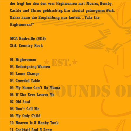
der liegt bei den den vier Highwomen mit Morris, Hemby,
Carlile und Shires goldrichtig. Ein absolut gelungenes Werk.
Daher kann die Empfehlung nur lauten: „Take the
Highwomen!“
MCA Nashville (2019)
Stil: Country Rock
01. Highwomen
02. Redesigning Women
03. Loose Change
04. Crowded Table
05. My Name Can’t Be Mama
06. If She Ever Leaves Me
07. Old Soul
08. Don’t Call Me
09. My Only Child
10. Heaven Is A Honky Tonk
11. Cocktail And A Song