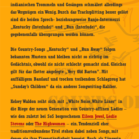
indianischen Trommeln und Gesängen schmälert allerdings
das Vergnügen ein Wenig. Durch das Tracksplitting besser gelöst
sind die beiden Sprech- beziehungsweise Banjo-Intermezzi
„Kentucky (Interlude)“ und „Run (Interlude)“, die
gegebenenfalls übersprungen werden können.
Die Country-Songs „Kentucky“ und „Run Away“ folgen
bekannten Mustern und bleiben nicht so richtig im
Gedächtnis, obwohl sie nicht schlecht gemacht sind. Gleiches
gilt für das flotter angelegte „Very Old Barton”. Mit
auffälligem Basslauf und trocken treibendem Schlagzeug hat
„Sunday’s Children“ da ein anderes Songwriting-Kaliber.
Kelsey Waldon reiht sich mit „White Noise, White Lines“ in
die Riege der neuen Generation von Country-affinen Ladies –
wie den zuletzt bei SoS besprochenen
Eileen Jewel
,
Leslie
Stevens
oder
The Highwomen
– ein. Tendenziell eher
traditionsverbundene Titel stehen dabei neben Songs, mit
denen sie ihre Eigenständigkeit beweist. Auch als Sängerin