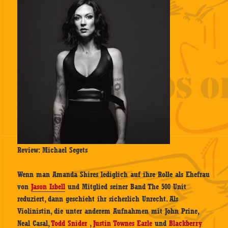
Review: Michael Segets
Wenn man Amanda Shires lediglich auf ihre Rolle als Ehefrau
von
Jason Isbell
und Mitglied seiner Band The 500 Unit
reduziert, dann geschieht ihr sicherlich Unrecht. Als
Violinistin, die unter anderem Aufnahmen mit John Prine,
Neal Casal,
Todd Snider
,
Justin Townes Earle
und
Blackberry