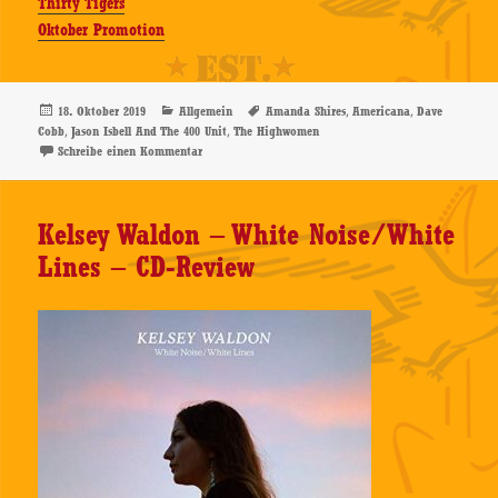
Thirty Tigers
Oktober Promotion
Veröffentlicht
Kategorien
Schlagwörter
,
,
18. Oktober 2019
Allgemein
Amanda Shires
Americana
Dave
am
,
,
Cobb
Jason Isbell And The 400 Unit
The Highwomen
zu Jason Isbell And The 400 Unit – Here We Rest – CD-
Schreibe einen Kommentar
Kelsey Waldon – White Noise/White
Lines – CD-Review