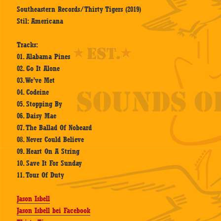
Southeastern Records/Thirty Tigers (2019)
Stil: Americana
Tracks:
01. Alabama Pines
02. Go It Alone
03. We’ve Met
04. Codeine
05. Stopping By
06. Daisy Mae
07. The Ballad Of Nobeard
08. Never Could Believe
09. Heart On A String
10. Save It For Sunday
11. Tour Of Duty
Jason Isbell
Jason Isbell bei Facebook