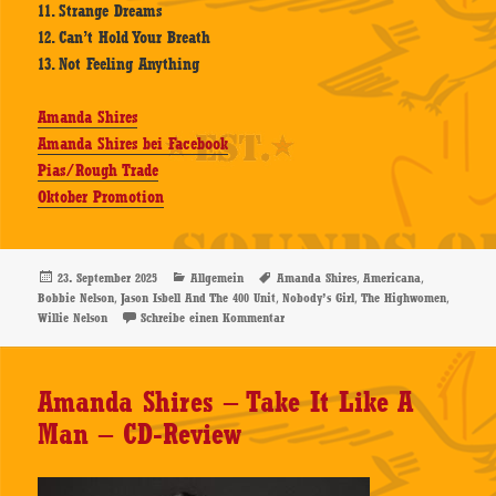
11. Strange Dreams
12. Can’t Hold Your Breath
13. Not Feeling Anything
Amanda Shires
Amanda Shires bei Facebook
Pias/Rough Trade
Oktober Promotion
Veröffentlicht
Kategorien
Schlagwörter
,
,
23. September 2025
Allgemein
Amanda Shires
Americana
am
,
,
,
,
Bobbie Nelson
Jason Isbell And The 400 Unit
Nobody’s Girl
The Highwomen
zu Amanda Shires – Nobody’s Girl – C
Willie Nelson
Schreibe einen Kommentar
Amanda Shires – Take It Like A
Man – CD-Review