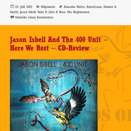
Veröffentlicht
Kategorien
Schlagwörter
,
,
25. Juli 2022
Allgemein
Amanda Shires
Americana
Gunner &
am
,
,
,
Smith
Jason Isbell
Take It Like A Man
The Highwomen
zu Amanda Shires – Take It Like A Man – CD-Review
Schreibe einen Kommentar
Jason Isbell And The 400 Unit –
Here We Rest – CD-Review