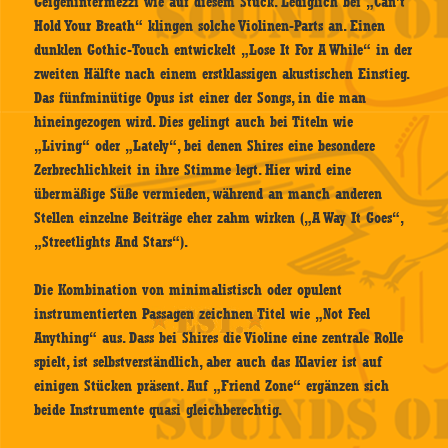
Geigenintermezzi wie auf diesem Stück. Lediglich bei „Can’t
Hold Your Breath“ klingen solche Violinen-Parts an. Einen
dunklen Gothic-Touch entwickelt „Lose It For A While“ in der
zweiten Hälfte nach einem erstklassigen akustischen Einstieg.
Das fünfminütige Opus ist einer der Songs, in die man
hineingezogen wird. Dies gelingt auch bei Titeln wie
„Living“ oder „Lately“, bei denen Shires eine besondere
Zerbrechlichkeit in ihre Stimme legt. Hier wird eine
übermäßige Süße vermieden, während an manch anderen
Stellen einzelne Beiträge eher zahm wirken („A Way It Goes“,
„Streetlights And Stars“).
Die Kombination von minimalistisch oder opulent
instrumentierten Passagen zeichnen Titel wie „Not Feel
Anything“ aus. Dass bei Shires die Violine eine zentrale Rolle
spielt, ist selbstverständlich, aber auch das Klavier ist auf
einigen Stücken präsent. Auf „Friend Zone“ ergänzen sich
beide Instrumente quasi gleichberechtig.