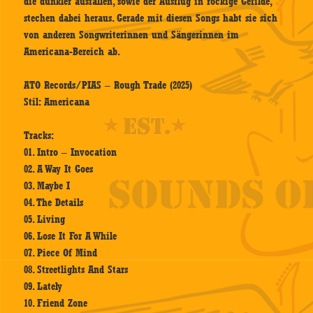
die dunkler ausfallen, sowie der Ausflug in rockige Gefilde,
stechen dabei heraus. Gerade mit diesen Songs habt sie sich
von anderen Songwriterinnen und Sängerinnen im
Americana-Bereich ab.
ATO Records/PIAS – Rough Trade (2025)
Stil: Americana
Tracks:
01. Intro – Invocation
02. A Way It Goes
03. Maybe I
04. The Details
05. Living
06. Lose It For A While
07. Piece Of Mind
08. Streetlights And Stars
09. Lately
10. Friend Zone