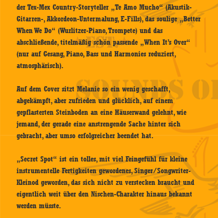
der Tex-Mex Country-Storyteller „Te Amo Mucho“ (Akustik-
Gitarren-, Akkordeon-Untermalung, E-Fills), das soulige „Better
When We Do“ (Wurlitzer-Piano, Trompete) und das
abschließende, titelmäßig schön passende „When It’s Over“
(nur auf Gesang, Piano, Bass und Harmonies reduziert,
atmosphärisch).
Auf dem Cover sitzt Melanie so ein wenig geschafft,
abgekämpft, aber zufrieden und glücklich, auf einem
gepflasterten Steinboden an eine Häuserwand gelehnt, wie
jemand, der gerade eine anstrengende Sache hinter sich
gebracht, aber umso erfolgreicher beendet hat.
„Secret Spot“ ist ein tolles, mit viel Feingefühl für kleine
instrumentelle Fertigkeiten gewordenes, Singer/Songwriter-
Kleinod geworden, das sich nicht zu verstecken braucht und
eigentlich weit über den Nischen-Charakter hinaus bekannt
werden müsste.