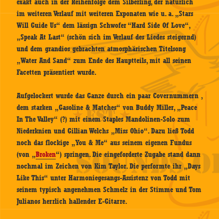
exakt auch in der Reihenfolge dem Silberling, der natürlich
im weiteren Verlauf mit weiteren Exponaten wie u. a. „Stars
Will Guide Us“ dem lässign Schwofer “Hard Side Of Love“,
„Speak At Last“ (schön sich im Verlauf des Liedes steigernd)
und dem grandios gebrachten atmosphärischen Titelsong
„Water And Sand“ zum Ende des Hauptteils, mit all seinen
Facetten präsentiert wurde.
Aufgelockert wurde das Ganze durch ein paar Covernummern ,
dem starken „Gasoline & Matches“ von Buddy Miller, „Peace
In The Valley“ (?) mit einem Staples Mandolinen-Solo zum
Niederknien und Gillian Welchs „Miss Ohio“. Dazu ließ Todd
noch das flockige „You & Me“ aus seinem eigenen Fundus
(von „
Broken
“) springen. Die eingeforderte Zugabe stand dann
nochmal im Zeichen von Kim Taylor. Die performte ihr „Days
Like This“ unter Harmoniegesangs-Assistenz von Todd mit
seinem typisch angenehmen Schmelz in der Stimme und Tom
Julianos herrlich hallender E-Gitarre.