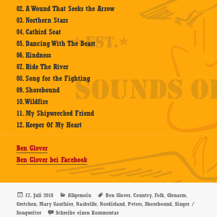
02. A Wound That Seeks the Arrow
03. Northern Stars
04. Catbird Seat
05. Dancing With The Beast
06. Kindness
07. Ride The River
08. Song for the Fighting
09. Shorebound
10. Wildfire
11. My Shipwrecked Friend
12. Keeper Of My Heart
Ben Glover
Ben Glover bei Facebook
Veröffentlicht
Kategorien
Schlagwörter
,
,
,
,
17. Juli 2018
Allgemein
Ben Glover
Country
Folk
Glenarm
am
,
,
,
,
,
,
Gretchen
Mary Gauthier
Nashville
Nordirland
Peters
Shorebound
Singer /
zu Ben Glover – Shorebound – CD-Review
Songwriter
Schreibe einen Kommentar