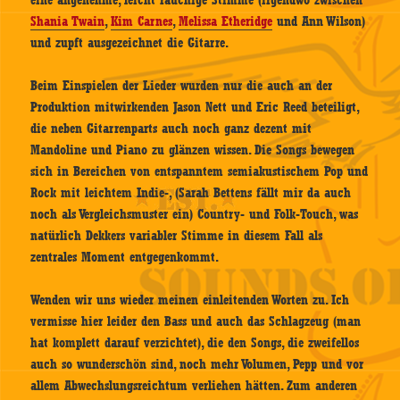
eine angenehme, leicht rauchige Stimme (irgendwo zwischen
Shania Twain
,
Kim Carnes
,
Melissa Etheridge
und Ann Wilson)
und zupft ausgezeichnet die Gitarre.
Beim Einspielen der Lieder wurden nur die auch an der
Produktion mitwirkenden Jason Nett und Eric Reed beteiligt,
die neben Gitarrenparts auch noch ganz dezent mit
Mandoline und Piano zu glänzen wissen. Die Songs bewegen
sich in Bereichen von entspanntem semiakustischem Pop und
Rock mit leichtem Indie-, (Sarah Bettens fällt mir da auch
noch als Vergleichsmuster ein) Country- und Folk-Touch, was
natürlich Dekkers variabler Stimme in diesem Fall als
zentrales Moment entgegenkommt.
Wenden wir uns wieder meinen einleitenden Worten zu. Ich
vermisse hier leider den Bass und auch das Schlagzeug (man
hat komplett darauf verzichtet), die den Songs, die zweifellos
auch so wunderschön sind, noch mehr Volumen, Pepp und vor
allem Abwechslungsreichtum verliehen hätten. Zum anderen