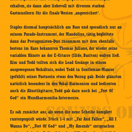
erhalten, sie dann aber liebevoll mit diversen starken
Gastmusikern für die finale Version ‚angereichert‘.
Staples diesmal hauptsächlich am Bass und sporadisch nur an
seinem Parade-Instrument, der Mandoline, tätig, begleitete
dann das Protagonisten-Duo zusammen mit dem ebenfalls
bestens im Karo bekannten Thomas Juliano, der wieder seine
variablen Künste an der E-Gitarre (Slide, Bariton) walten ließ.
Kim und Todd teilten sich die Lead Gesänge in einem
ausgewogenen Verhältnis, wobei Todd in Gentleman-Manier
(gefühlt) seiner Partnerin etwas den Vorzug gab. Beide glänzten
natürlich besonders in den Vokal-Harmonien und bedienten
auch die Akustikgitarre, Todd gab dazu noch bei „Feet Of
God“ ein Mundharmonika-Intermezzo.
Es sah zunächst aus, als wenn die neue Scheibe komplett
runtergespielt würde. Stück 1-4 mit „Far And Fallen“, „All I
Wanna Do“, „Feet Of God“ und „My Amends“ entsprachen