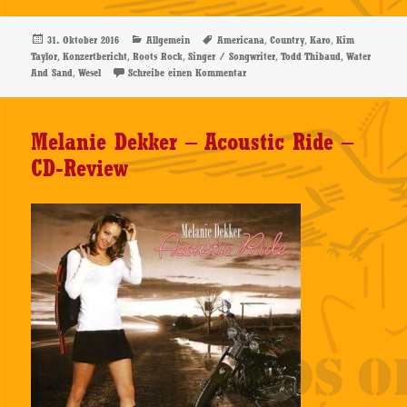
Veröffentlicht
Kategorien
Schlagwörter
,
,
,
31. Oktober 2016
Allgemein
Americana
Country
Karo
Kim
am
,
,
,
,
,
Taylor
Konzertbericht
Roots Rock
Singer / Songwriter
Todd Thibaud
Water
,
zu Water And Sand – 30.10.2016, Wes
And Sand
Wesel
Schreibe einen Kommentar
Melanie Dekker – Acoustic Ride –
CD-Review