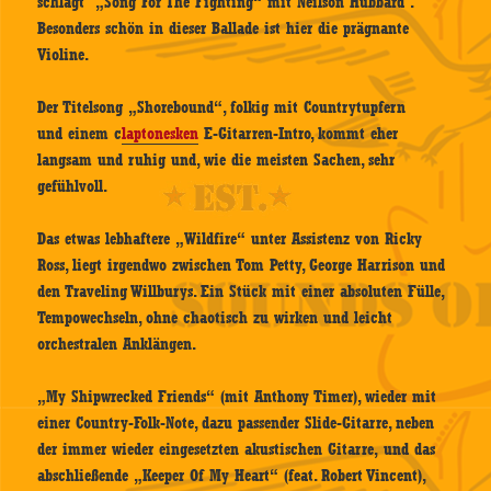
schlägt „Song For The Fighting“ mit Neilson Hubbard .
Besonders schön in dieser Ballade ist hier die prägnante
Violine.
Der Titelsong „Shorebound“, folkig mit Countrytupfern
und einem c
laptonesken
E-Gitarren-Intro, kommt eher
langsam und ruhig und, wie die meisten Sachen, sehr
gefühlvoll.
Das etwas lebhaftere „Wildfire“ unter Assistenz von Ricky
Ross, liegt irgendwo zwischen Tom Petty, George Harrison und
den Traveling Willburys. Ein Stück mit einer absoluten Fülle,
Tempowechseln, ohne chaotisch zu wirken und leicht
orchestralen Anklängen.
„My Shipwrecked Friends“ (mit Anthony Timer), wieder mit
einer Country-Folk-Note, dazu passender Slide-Gitarre, neben
der immer wieder eingesetzten akustischen Gitarre, und das
abschließende „Keeper Of My Heart“ (feat. Robert Vincent),