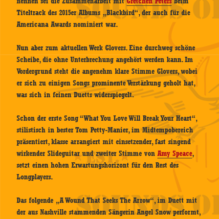
nennen sei die Zusammenarbeit mit
Gretchen Peters
beim
Titeltrack des 2015er Albums „Blackbird“, der auch für die
Americana Awards nominiert war.
Nun aber zum aktuellen Werk Glovers. Eine durchweg schöne
Scheibe, die ohne Unterbrechung angehört werden kann. Im
Vordergrund steht die angenehm klare Stimme Glovers, wobei
er sich zu einigen Songs prominente Verstärkung geholt hat,
was sich in feinen Duetts widerspiegelt.
Schon der erste Song “What You Love Will Break Your Heart“,
stilistisch in bester Tom Petty-Manier, im Midtempobereich
präsentiert, klasse arrangiert mit einsetzender, fast singend
wirkender Slideguitar und zweiter Stimme von
Amy Speace
,
setzt einen hohen Erwartungshorizont für den Rest des
Longplayers.
Das folgende „A Wound That Seeks The Arrow“, im Duett mit
der aus Nashville stammenden Sängerin Angel Snow performt,