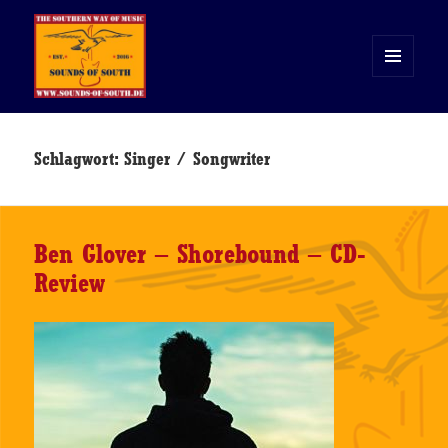
MENÜ
UND
WIDGETS
Sounds of South
Schlagwort:
Singer / Songwriter
Ben Glover – Shorebound – CD-
Review