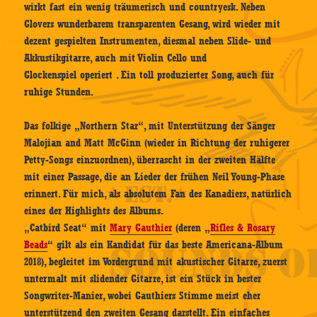
wirkt fast ein wenig träumerisch und countryesk. Neben
Glovers wunderbarem transparenten Gesang, wird wieder mit
dezent gespielten Instrumenten, diesmal neben Slide- und
Akkustikgitarre, auch mit Violin Cello und
Glockenspiel operiert . Ein toll produzierter Song, auch für
ruhige Stunden.
Das folkige „Northern Star“, mit Unterstützung der Sänger
Malojian and Matt McGinn (wieder in Richtung der ruhigerer
Petty-Songs einzuordnen), überrascht in der zweiten Hälfte
mit einer Passage, die an Lieder der frühen Neil Young-Phase
erinnert. Für mich, als absolutem Fan des Kanadiers, natürlich
eines der Highlights des Albums.
„Catbird Seat“ mit
Mary Gauthier
(deren „
Rifles & Rosary
Beads
“ gilt als ein Kandidat für das beste Americana-Album
2018), begleitet im Vordergrund mit akustischer Gitarre, zuerst
untermalt mit slidender Gitarre, ist ein Stück in bester
Songwriter-Manier, wobei Gauthiers Stimme meist eher
unterstützend den zweiten Gesang darstellt. Ein einfaches