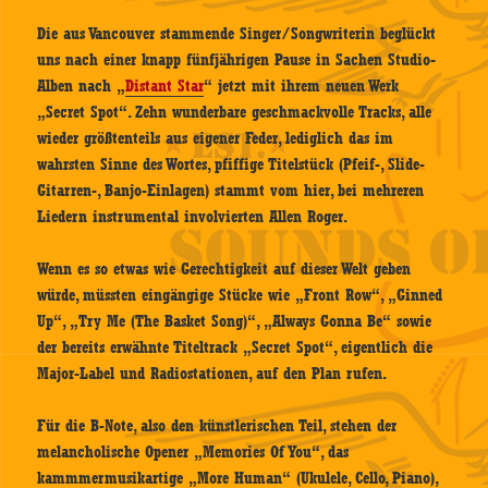
Die aus Vancouver stammende Singer/Songwriterin beglückt
uns nach einer knapp fünfjährigen Pause in Sachen Studio-
Alben nach „
Distant Star
“ jetzt mit ihrem neuen Werk
„Secret Spot“. Zehn wunderbare geschmackvolle Tracks, alle
wieder größtenteils aus eigener Feder, lediglich das im
wahrsten Sinne des Wortes, pfiffige Titelstück (Pfeif-, Slide-
Gitarren-, Banjo-Einlagen) stammt vom hier, bei mehreren
Liedern instrumental involvierten Allen Roger.
Wenn es so etwas wie Gerechtigkeit auf dieser Welt geben
würde, müssten eingängige Stücke wie „Front Row“, „Ginned
Up“, „Try Me (The Basket Song)“, „Always Gonna Be“ sowie
der bereits erwähnte Titeltrack „Secret Spot“, eigentlich die
Major-Label und Radiostationen, auf den Plan rufen.
Für die B-Note, also den künstlerischen Teil, stehen der
melancholische Opener „Memories Of You“, das
kammmermusikartige „More Human“ (Ukulele, Cello, Piano),