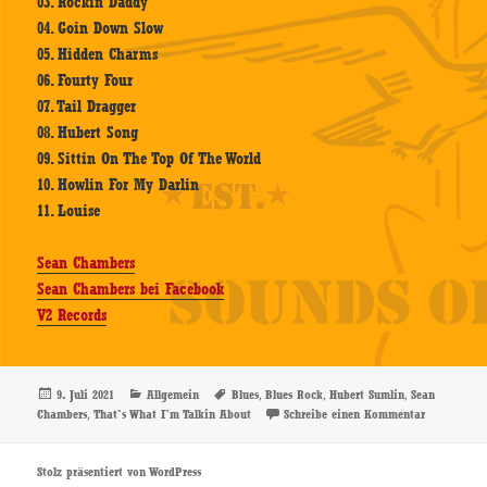
03. Rockin Daddy
04. Goin Down Slow
05. Hidden Charms
06. Fourty Four
07. Tail Dragger
08. Hubert Song
09. Sittin On The Top Of The World
10. Howlin For My Darlin
11. Louise
Sean Chambers
Sean Chambers bei Facebook
V2 Records
Veröffentlicht
Kategorien
Schlagwörter
,
,
,
9. Juli 2021
Allgemein
Blues
Blues Rock
Hubert Sumlin
Sean
am
,
zu Sean Ch
Chambers
That`s What I`m Talkin About
Schreibe einen Kommentar
Stolz präsentiert von WordPress