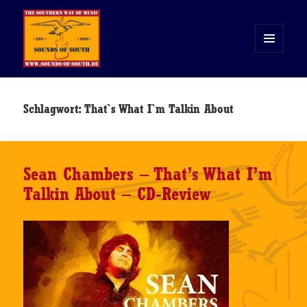
MENÜ
UND
WIDGETS
Sounds of South
Schlagwort:
That`s What I`m Talkin About
Sean Chambers – That’s What I’m
Talkin About – CD-Review