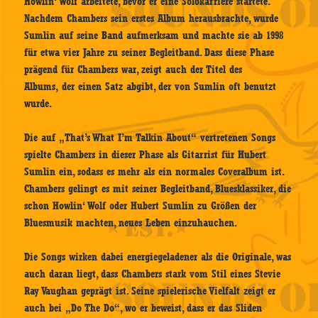
Howlin‘ Wolf arbeitete, bevor er eine Solokarriere startete.
Nachdem Chambers sein erstes Album herausbrachte, wurde
Sumlin auf seine Band aufmerksam und machte sie ab 1998
für etwa vier Jahre zu seiner Begleitband. Dass diese Phase
prägend für Chambers war, zeigt auch der Titel des
Albums, der einen Satz abgibt, der von Sumlin oft benutzt
wurde.
Die auf „That’s What I’m Talkin About“ vertretenen Songs
spielte Chambers in dieser Phase als Gitarrist für Hubert
Sumlin ein, sodass es mehr als ein normales Coveralbum ist.
Chambers gelingt es mit seiner Begleitband, Bluesklassiker, die
schon Howlin‘ Wolf oder Hubert Sumlin zu Größen der
Bluesmusik machten, neues Leben einzuhauchen.
Die Songs wirken dabei energiegeladener als die Originale, was
auch daran liegt, dass Chambers stark vom Stil eines Stevie
Ray Vaughan geprägt ist. Seine spielerische Vielfalt zeigt er
auch bei „Do The Do“, wo er beweist, dass er das Sliden