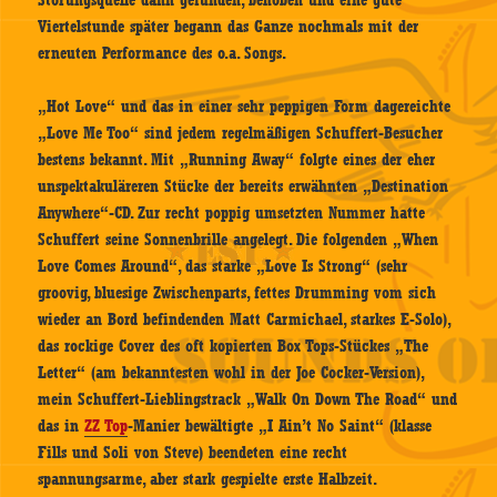
Viertelstunde später begann das Ganze nochmals mit der
erneuten Performance des o.a. Songs.
„Hot Love“ und das in einer sehr peppigen Form dagereichte
„Love Me Too“ sind jedem regelmäßigen Schuffert-Besucher
bestens bekannt. Mit „Running Away“ folgte eines der eher
unspektakuläreren Stücke der bereits erwähnten „Destination
Anywhere“-CD. Zur recht poppig umsetzten Nummer hatte
Schuffert seine Sonnenbrille angelegt. Die folgenden „When
Love Comes Around“, das starke „Love Is Strong“ (sehr
groovig, bluesige Zwischenparts, fettes Drumming vom sich
wieder an Bord befindenden Matt Carmichael, starkes E-Solo),
das rockige Cover des oft kopierten Box Tops-Stückes „The
Letter“ (am bekanntesten wohl in der Joe Cocker-Version),
mein Schuffert-Lieblingstrack „Walk On Down The Road“ und
das in
ZZ Top
-Manier bewältigte „I Ain’t No Saint“ (klasse
Fills und Soli von Steve) beendeten eine recht
spannungsarme, aber stark gespielte erste Halbzeit.