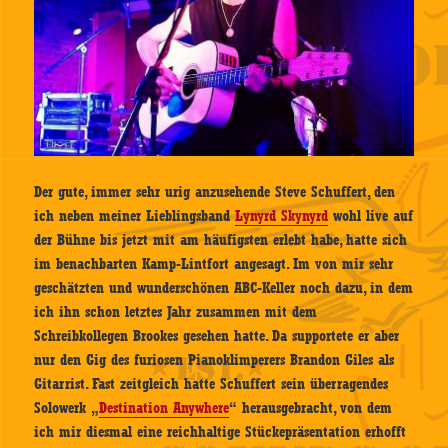
Der gute, immer sehr urig anzusehende Steve Schuffert, den
ich neben meiner Lieblingsband
Lynyrd Skynyrd
wohl live auf
der Bühne bis jetzt mit am häufigsten erlebt habe, hatte sich
im benachbarten Kamp-Lintfort angesagt. Im von mir sehr
geschätzten und wunderschönen ABC-Keller noch dazu, in dem
ich ihn schon letztes Jahr zusammen mit dem
Schreibkollegen Brookes gesehen hatte. Da supportete er aber
nur den Gig des furiosen Pianoklimperers Brandon Giles als
Gitarrist. Fast zeitgleich hatte Schuffert sein überragendes
Solowerk „
Destination Anywhere
“ herausgebracht, von dem
ich mir diesmal eine reichhaltige Stückepräsentation erhofft