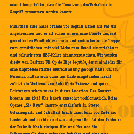
soweit hergerichtet, dass die Umsetzung des Vorhabens in
Angriff genommen werden konnte.
Pünktlich eine halbe Stunde vor Beginn waren wir vor Ort
angekommen und es ist schon immer eine Freude die, mit
gemütlichen Windlichtern links und rechts bestückte Treppe
zum gemütlichen, mit viel Liebe zum Detail eingerichteten
und beleuchteten ABC-Keller hinunterzusteigen. Wir wurden
direkt von Besitzer Uli Op de Hipt begrüßt, der mal wieder für
eine unproblematische Akkreditierung gesorgt hatte. Ca. 150
Personen hatten sich dann am Ende eingefunden, nicht
zuletzt ein Verdienst von Schufferts Präsenz und guter
Leistungen schon zuvor in dieser Location. Das Konzert
begann um 20:15 Uhr jedoch zunächst problematisch. Beim
Opener „Six Days“ knarzte es mehrfach in Steves
Gitarrenparts und Schuffert brach dann kurz vor Ende des
Liedes ab und suchte in etwas aufgewühlter Art den Fehler in
der Technik. Nach einigem Hin und Her war die
Störungsquelle dann gefunden, behoben und eine gute