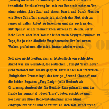
innerliche Enttäuschung bei mir zur Kenntnis nehmen. Von
einer echten ‚Live-Sau‘ und einem Durch-und-Durch-Musiker
wie Steve Schuffert erwarte ich einfach den Mut, sich zu
seiner aktuellen Arbeit zu bekennen und die auch in den
Mittelpunkt seines momentanen Wirkens zu stellen. Sorry
liebe Leute, aber hier kommt leider mein Skynyrd-Syndrom zu
Tage, die ja eine ähnliche Vorgehensweise live bei neuen
Werken präferieren, die mich immer wieder wurmt.
Soll aber nicht heißen, dass es letztendlich ein schlechter
Abend war, im Gegenteil, die restlichen „Freight Train Love“
(sehr variabel mit Breaks gespielt, Carmichael mit teilweisem
‚Kuhglocken-Drumming‘), das fetzige „Second Chance“ und
die beiden Zugaben „Foxy Lady“ (tolle Version!) als
Gitarrenspielunterricht für Hendrix-Fans gebracht und das
finale Instrumental „Good Time“, boten prächtige und
hochwertige Blues Rock-Unterhaltung eines blind
eingespielten Trios. Und Schuffert an sich mit seiner recht