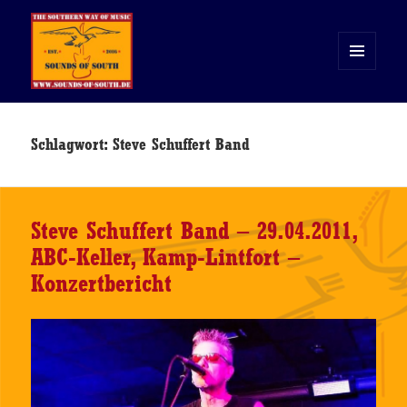
MENÜ
UND
WIDGETS
Sounds of South
Schlagwort:
Steve Schuffert Band
Steve Schuffert Band – 29.04.2011,
ABC-Keller, Kamp-Lintfort –
Konzertbericht