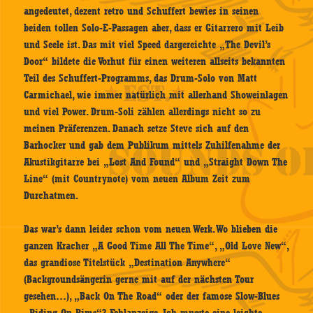
angedeutet, dezent retro und Schuffert bewies in seinen
beiden tollen Solo-E-Passagen aber, dass er Gitarrero mit Leib
und Seele ist. Das mit viel Speed dargereichte „The Devil’s
Door“ bildete die Vorhut für einen weiteren allseits bekannten
Teil des Schuffert-Programms, das Drum-Solo von Matt
Carmichael, wie immer natürlich mit allerhand Showeinlagen
und viel Power. Drum-Soli zählen allerdings nicht so zu
meinen Präferenzen. Danach setze Steve sich auf den
Barhocker und gab dem Publikum mittels Zuhilfenahme der
Akustikgitarre bei „Lost And Found“ und „Straight Down The
Line“ (mit Countrynote) vom neuen Album Zeit zum
Durchatmen.
Das war’s dann leider schon vom neuen Werk. Wo blieben die
ganzen Kracher „A Good Time All The Time“, „Old Love New“,
das grandiose Titelstück „Destination Anywhere“
(Backgroundsängerin gerne mit auf der nächsten Tour
gesehen…), „Back On The Road“ oder der famose Slow-Blues
„Riding On Rims“? Fehlanzeige. Ich musste eine leichte