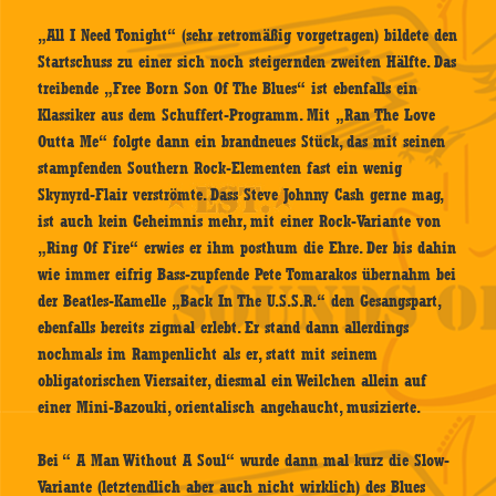
„All I Need Tonight“ (sehr retromäßig vorgetragen) bildete den
Startschuss zu einer sich noch steigernden zweiten Hälfte. Das
treibende „Free Born Son Of The Blues“ ist ebenfalls ein
Klassiker aus dem Schuffert-Programm. Mit „Ran The Love
Outta Me“ folgte dann ein brandneues Stück, das mit seinen
stampfenden Southern Rock-Elementen fast ein wenig
Skynyrd-Flair verströmte. Dass Steve Johnny Cash gerne mag,
ist auch kein Geheimnis mehr, mit einer Rock-Variante von
„Ring Of Fire“ erwies er ihm posthum die Ehre. Der bis dahin
wie immer eifrig Bass-zupfende Pete Tomarakos übernahm bei
der Beatles-Kamelle „Back In The U.S.S.R.“ den Gesangspart,
ebenfalls bereits zigmal erlebt. Er stand dann allerdings
nochmals im Rampenlicht als er, statt mit seinem
obligatorischen Viersaiter, diesmal ein Weilchen allein auf
einer Mini-Bazouki, orientalisch angehaucht, musizierte.
Bei “ A Man Without A Soul“ wurde dann mal kurz die Slow-
Variante (letztendlich aber auch nicht wirklich) des Blues