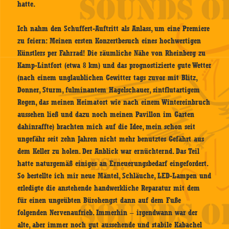
hatte.
Ich nahm den Schuffert-Auftritt als Anlass, um eine Premiere
zu feiern: Meinen ersten Konzertbesuch eines hochwertigen
Künstlers per Fahrrad! Die räumliche Nähe von Rheinberg zu
Kamp-Lintfort (etwa 8 km) und das prognostizierte gute Wetter
(nach einem unglaublichen Gewitter tags zuvor mit Blitz,
Donner, Sturm, fulminantem Hagelschauer, sintflutartigem
Regen, das meinen Heimatort wie nach einem Wintereinbruch
aussehen ließ und dazu noch meinen Pavillon im Garten
dahinraffte) brachten mich auf die Idee, mein schon seit
ungefähr seit zehn Jahren nicht mehr benutztes Gefährt aus
dem Keller zu holen. Der Anblick war ernüchternd. Das Teil
hatte naturgemäß einiges an Erneuerungsbedarf eingefordert.
So bestellte ich mir neue Mäntel, Schläuche, LED-Lampen und
erledigte die anstehende handwerkliche Reparatur mit dem
für einen ungeübten Bürohengst dann auf dem Fuße
folgenden Nervenaufrieb. Immerhin – irgendwann war der
alte, aber immer noch gut aussehende und stabile Kabachel