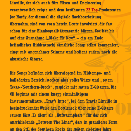
Linville, der sich auch fürs Mixen und Engineering
verantwortlich zeigte und dem berühmten
ZZ Top
-Produzenten
Joe Hardy, der diesmal die digitale Nachbearbeitung
übernahm, sind von vorn herein Leute involviert, die fast
schon für eine Blankoqualitätsgarantie bürgen. Cox hat bis
auf eine Ausnahme („Make Me New“ – ein am Ende
befindlicher Hiddentrack) sämtliche Songs selbst komponiert,
singt mit angenehmer Stimme und bedient zudem noch die
akustische Gitarre.
Die Songs befinden sich überwiegend im Midtempo- und
balladesken Bereich, stecken aber voller Würze und „rotem
Texas-/Southern-Dreck“, gespickt mit satten E-Gitarren. Die
CD beginnt mit einem knapp einminütigem
Instrumentalintro, „Trav’s Intro“, bei dem Travis Linville in
beeindruckender Weise den Bottleneck über seine E-Gitarre
sausen lässt. Es dient als „Aufwärmphase“ für das sich
anschließende „Between The Lines“, dass in grandioser Form
an den Stil des Southern Rocks der späten siebziger Jahre