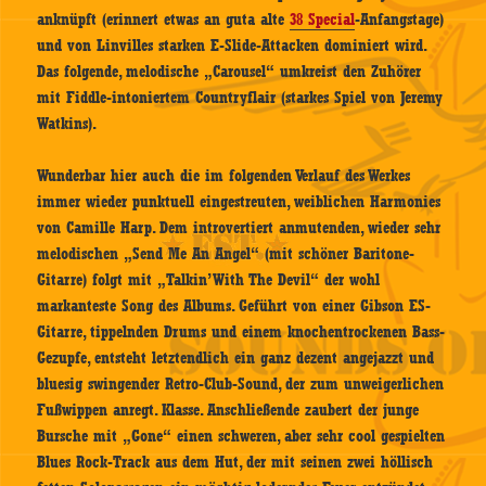
anknüpft (erinnert etwas an guta alte
38 Special
-Anfangstage)
und von Linvilles starken E-Slide-Attacken dominiert wird.
Das folgende, melodische „Carousel“ umkreist den Zuhörer
mit Fiddle-intoniertem Countryflair (starkes Spiel von Jeremy
Watkins).
Wunderbar hier auch die im folgenden Verlauf des Werkes
immer wieder punktuell eingestreuten, weiblichen Harmonies
von Camille Harp. Dem introvertiert anmutenden, wieder sehr
melodischen „Send Me An Angel“ (mit schöner Baritone-
Gitarre) folgt mit „Talkin’ With The Devil“ der wohl
markanteste Song des Albums. Geführt von einer Gibson ES-
Gitarre, tippelnden Drums und einem knochentrockenen Bass-
Gezupfe, entsteht letztendlich ein ganz dezent angejazzt und
bluesig swingender Retro-Club-Sound, der zum unweigerlichen
Fußwippen anregt. Klasse. Anschließende zaubert der junge
Bursche mit „Gone“ einen schweren, aber sehr cool gespielten
Blues Rock-Track aus dem Hut, der mit seinen zwei höllisch