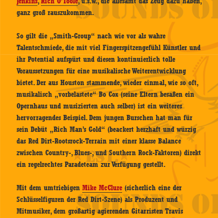
Jenkins
,
Rich O’Toole
, u.s.w., die allesamt das Zeug dazu haben,
ganz groß rauszukommen.
So gilt die „Smith-Group“ nach wie vor als wahre
Talentschmiede, die mit viel Fingerspitzengefühl Künstler und
ihr Potential aufspürt und diesen kontinuierlich tolle
Voraussetzungen für eine musikalische Weiterentwicklung
bietet. Der aus Houston stammende, wieder einmal, wie so oft,
musikalisch „vorbelastete“ Bo Cox (seine Eltern besaßen ein
Opernhaus und musizierten auch selber) ist ein weiteres
hervorragendes Beispiel. Dem jungen Burschen hat man für
sein Debüt „Rich Man’s Gold“ (beackert herzhaft und würzig
das Red Dirt-Rootsrock-Terrain mit einer klasse Balance
zwischen Country-, Blues-, und Southern Rock-Faktoren) direkt
ein regelrechtes Paradeteam zur Verfügung gestellt.
Mit dem umtriebigen
Mike McClure
(sicherlich eine der
Schlüsselfiguren der Red Dirt-Szene) als Produzent und
Mitmusiker, dem großartig agierenden Gitarristen Travis