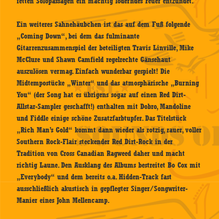
fetten Solopassagen ein mächtig loderndes Feuer entzündet.
Ein weiteres Sahnehäubchen ist das auf dem Fuß folgende
„Coming Down“, bei dem das fulminante
Gitarrenzusammenspiel der beteiligten Travis Linville, Mike
McClure und Shawn Camfield regelrechte Gänsehaut
auszulösen vermag. Einfach wunderbar gespielt! Die
Midtempostücke „Winter“ und das atmosphärische „Burning
You“ (der Song hat es übrigens sogar auf einen Red Dirt-
Allstar-Sampler geschafft!) enthalten mit Dobro, Mandoline
und Fiddle einige schöne Zusatzfarbtupfer. Das Titelstück
„Rich Man’s Gold“ kommt dann wieder als rotzig, rauer, voller
Southern Rock-Flair steckender Red Dirt-Rock in der
Tradition von Cross Canadian Ragweed daher und macht
richtig Laune. Den Ausklang des Albums bestreitet Bo Cox mit
„Everybody“ und dem bereits o.a. Hidden-Track fast
ausschließlich akustisch in gepflegter Singer/Songwriter-
Manier eines John Mellencamp.