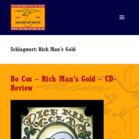
MENÜ
UND
WIDGETS
Sounds of South
Schlagwort:
Rich Man’s Gold
Bo Cox – Rich Man’s Gold – CD-
Review