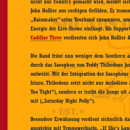
nicht nur Country gemacht wird, meldet sic
John Hollier aus rockigen Gefilden. Er trom
„Rainmaker” seine Tourband zusammen, um 
Energie der Live-Shows einfängt. Als Suppor
Cadillac Three
verdienten sich John Hollier &
Die Band frönt nun weniger dem Southern al
durch das Saxophon von Teddy Thibedoux Jo
aufweist. Mit der Integration des Saxophons
hinzu. Thibedoux setzt nicht nur melodiöse
Too Tight“), sondern er treibt die Songs of
mit („Saturday Night Polly“).
Besondere Erwähnung verdient sicherlich das
ausgiebig mit Tempowechseln. „If She’s Lon