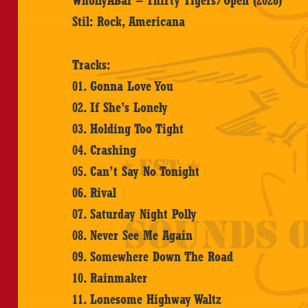
WhollyABar – Thirty Tigers/Open (2026)
Stil: Rock, Americana
Tracks:
01. Gonna Love You
02. If She’s Lonely
03. Holding Too Tight
04. Crashing
05. Can’t Say No Tonight
06. Rival
07. Saturday Night Polly
08. Never See Me Again
09. Somewhere Down The Road
10. Rainmaker
11. Lonesome Highway Waltz