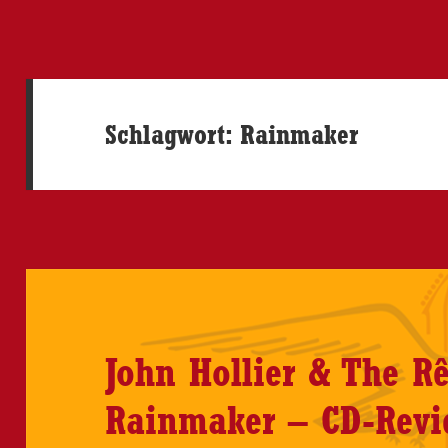
Schlagwort:
Rainmaker
John Hollier & The Rê
Rainmaker – CD-Revi