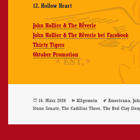
12. Hollow Heart
John Hollier & The Rêverie
John Hollier & The Rêverie bei Facebook
Thirty Tigers
Oktober Promotion
Veröffentlicht
Kategorien
Schlagwörter
,
16. März 2026
Allgemein
Americana
Joh
am
,
,
Stone Senate
The Cadillac Three
The Red Clay Stra