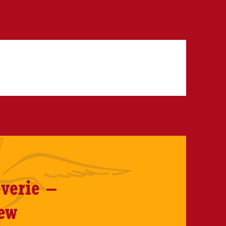
verie –
ew