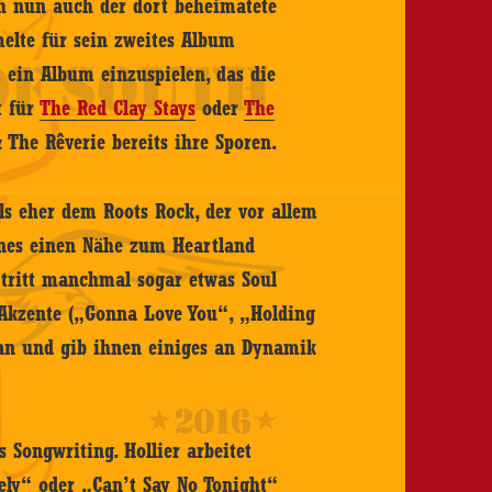
h nun auch der dort beheimatete
melte für sein zweites Album
ein Album einzuspielen, das die
t für
The Red Clay Stays
oder
The
 The Rêverie bereits ihre Sporen.
s eher dem Roots Rock, der vor allem
nes einen Nähe zum Heartland
 tritt manchmal sogar etwas Soul
 Akzente („Gonna Love You“, „Holding
t an und gib ihnen einiges an Dynamik
 Songwriting. Hollier arbeitet
ely“ oder „Can’t Say No Tonight“