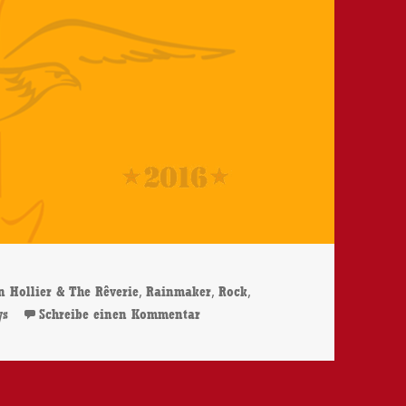
,
,
,
n Hollier & The Rêverie
Rainmaker
Rock
zu John Hollier & The Rêverie – 
ys
Schreibe einen Kommentar