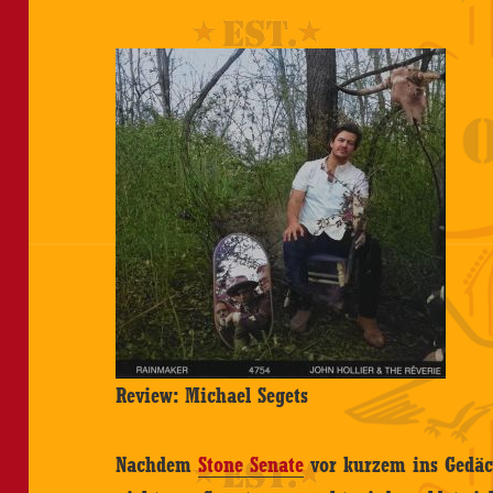
Review: Michael Segets
Nachdem
Stone Senate
vor kurzem ins Gedäch