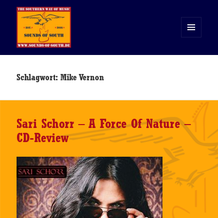
MENÜ
UND
WIDGETS
Sounds of South
Schlagwort:
Mike Vernon
Sari Schorr – A Force Of Nature –
CD-Review