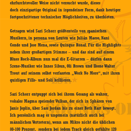
ehrfurchtsvoller Weise nicht versucht wurde, dieses
doch einzigartige Original in irgendeiner Form, dank heutiger
fortgeschrittener technischer Möglichkeiten, zu überbieten.
Getragen wird Sari Schorr größtenteils von spanischen
Musikern, in persona von Leuten wie Julián Maeso, Nani
Conde und Jose Mena, sowie Quinque Ronal. Für die Highlights
neben ihrer großartigen Stimme – und das sind auf einem
Blues Rock-Album nun mal die E-Gitarren – dürfen dann
Szene-Musiker wie Innes Sibun, Oli Brown und Ikone Walter
Trout auf seinem selbst verfassten „Work No More“, mit ihren
quirligen Fills- und Soli brillieren.
Sari Schorr entpuppt sich bei ihrem Gesang als wahrer,
vokales Magma speiender Vulkan, der sich in Sphären von
Janis Joplin, über Sass Jordan bis zu einer Beth Hart bewegt.
Ich persönlich mag es ungemein (natürlich auch bei
männlichen Vertretern), wenn am Mikro nicht die üblichen
80-100 Prozent, sondern bei jedem Track gleich gefühlte 120