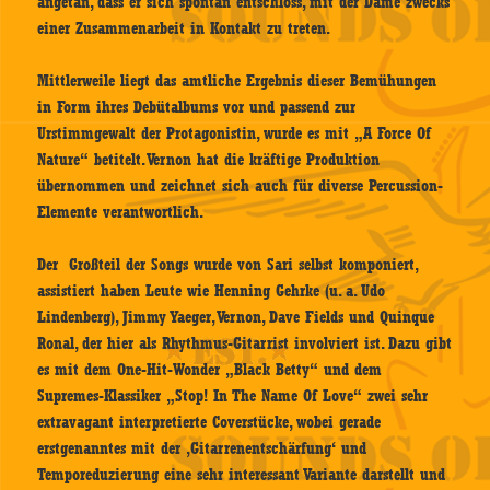
angetan, dass er sich spontan entschloss, mit der Dame zwecks
einer Zusammenarbeit in Kontakt zu treten.
Mittlerweile liegt das amtliche Ergebnis dieser Bemühungen
in Form ihres Debütalbums vor und passend zur
Urstimmgewalt der Protagonistin, wurde es mit „A Force Of
Nature“ betitelt. Vernon hat die kräftige Produktion
übernommen und zeichnet sich auch für diverse Percussion-
Elemente verantwortlich.
Der Großteil der Songs wurde von Sari selbst komponiert,
assistiert haben Leute wie Henning Gehrke (u. a. Udo
Lindenberg), Jimmy Yaeger, Vernon, Dave Fields und Quinque
Ronal, der hier als Rhythmus-Gitarrist involviert ist. Dazu gibt
es mit dem One-Hit-Wonder „Black Betty“ und dem
Supremes-Klassiker „Stop! In The Name Of Love“ zwei sehr
extravagant interpretierte Coverstücke, wobei gerade
erstgenanntes mit der ‚Gitarrenentschärfung‘ und
Temporeduzierung eine sehr interessant Variante darstellt und