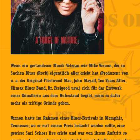
Wenn ein gestandener Musik-Veteran wie Mike Vernon, der in
Sachen Blues (Rock) eigentlich alles erlebt hat (Produzent von
u. a. der Original-Fleetwood Mac, John Mayall, Ten Years After,
Climax Blues Band, Dr. Feelgood usw.) sich für das Erstwerk
einer Künstlerin aus dem Ruhestand begibt, muss es dafür
mehr als triftige Gründe geben.
Vernon hatte im Rahmen eines Blues-Festivals in Memphis,
Tennessee, wo er mit einem Preis bedacht werden sollte, eine
gewisse Sari Schorr live erlebt und war von ihrem Auftritt so