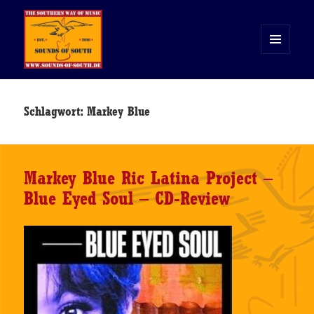
MENÜ
UND
WIDGETS
Sounds of South
Schlagwort:
Markey Blue
Markey Blue Ric Latina Project –
Blue Eyed Soul – CD-Review