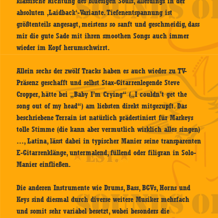
klassische Richtung des bluesigen Souls, allerdings in der
absoluten ‚Laidback‘-Variante. Tiefenentspannung ist
größtenteils angesagt, meistens so sanft und geschmeidig, dass
mir die gute Sade mit ihren smoothen Songs auch immer
wieder im Kopf herumschwirrt.
Allein sechs der zwölf Tracks haben es auch wieder zu TV-
Präsenz geschafft und selbst Stax-Gitarrenlegende Steve
Cropper, hätte bei „Baby I’m Crying“ („I couldn’t get the
song out of my head“) am liebsten direkt mitgezupft. Das
beschriebene Terrain ist natürlich prädestiniert für Markeys
tolle Stimme (die kann aber vermutlich wirklich alles singen)
…, Latina, lässt dabei in typischer Manier seine transparenten
E-Gitarrenklänge, untermalend, füllend oder filigran in Solo-
Manier einfließen.
Die anderen Instrumente wie Drums, Bass, BGVs, Horns und
Keys sind diesmal durch diverse weitere Musiker mehrfach
und somit sehr variabel besetzt, wobei besonders die