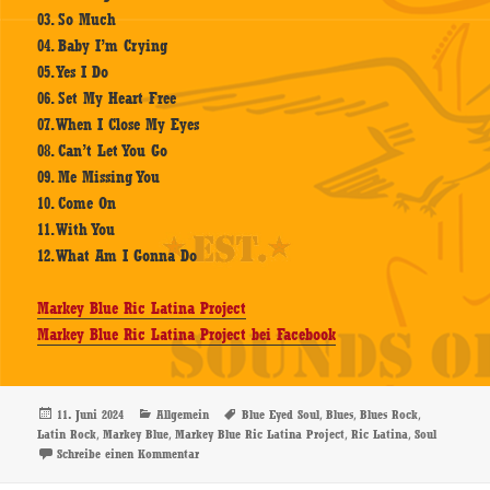
03. So Much
04. Baby I’m Crying
05. Yes I Do
06. Set My Heart Free
07. When I Close My Eyes
08. Can’t Let You Go
09. Me Missing You
10. Come On
11. With You
12. What Am I Gonna Do
Markey Blue Ric Latina Project
Markey Blue Ric Latina Project bei Facebook
Veröffentlicht
Kategorien
Schlagwörter
,
,
,
11. Juni 2024
Allgemein
Blue Eyed Soul
Blues
Blues Rock
am
,
,
,
,
Latin Rock
Markey Blue
Markey Blue Ric Latina Project
Ric Latina
Soul
zu Markey Blue Ric Latina Project – Blue Eyed Soul 
Schreibe einen Kommentar