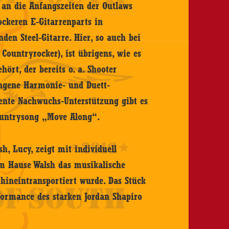
s an die Anfangszeiten der Outlaws
ockeren E-Gitarrenparts in
en Steel-Gitarre. Hier, so auch bei
ountryrocker), ist übrigens, wie es
ört, der bereits o. a. Shooter
lungene Harmonie- und Duett-
nente Nachwuchs-Unterstützung gibt es
ountrysong „Move Along“.
h, Lucy, zeigt mit individuell
im Hause Walsh das musikalische
 hineintransportiert wurde. Das Stück
rformance des starken Jordan Shapiro