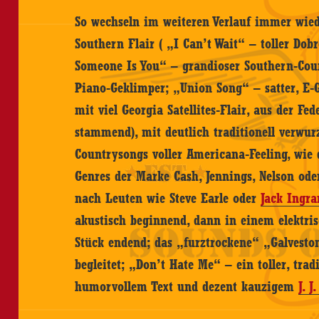
So wechseln im weiteren Verlauf immer wied
Southern Flair ( „I Can’t Wait“ – toller Do
Someone Is You“ – grandioser Southern-Co
Piano-Geklimper; „Union Song“ – satter, E-
mit viel Georgia Satellites-Flair, aus der Fe
stammend), mit deutlich traditionell verwur
Countrysongs voller Americana-Feeling, wie
Genres der Marke Cash, Jennings, Nelson ode
nach Leuten wie Steve Earle oder
Jack Ingr
akustisch beginnend, dann in einem elektris
Stück endend; das „furztrockene“ „Galveston
begleitet; „Don’t Hate Me“ – ein toller, tra
humorvollem Text und dezent kauzigem
J. J