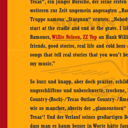
Texas“, ein junger Bursche, der seine erst
weiteren zur Zeit ungemein angesagten „R
Truppe namens „Stargunn“ erntete. „Nobody 
start at the cradle and end at the grave. I li
Ramones,
Willie Nelson
,
ZZ Top
an Hank Willia
friends, good stories, real life and cold beer
songs that tell real stories that you won’t 
my music.”
So kurz und knapp, aber doch präzise, schil
ungeschliffene und unbeschwerte, trockene, 
Country-(Rock)-/Texas Outlaw Country-/Am
wie so mancher, abseits der „glamourösen“ Z
Texas‘! Und der Verlauf seines großartigen
dass man es kaum besser in Worte hätte fass