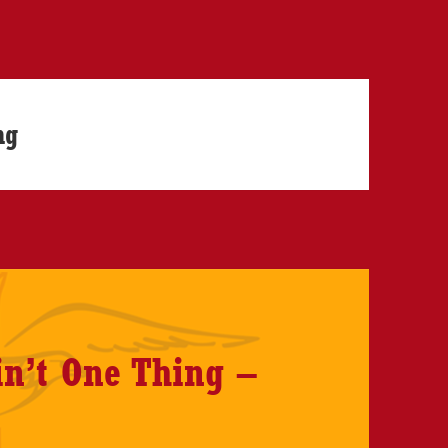
ng
Ain’t One Thing –