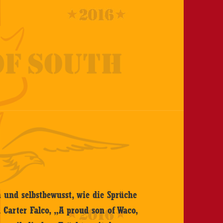
h und selbstbewusst, wie die Sprüche
n Carter Falco, „A proud son of Waco,