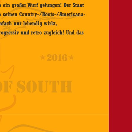
h ein großer Wurf gelungen! Der Staat
um seinen Country-/Roots-/Americana-
nfach nur lebendig wirkt,
ogressiv und retro zugleich! Und das