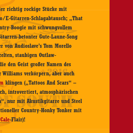
er richtig rockige Stücke mit
bro/E-Gitarren-Schlagabtausch; „That
untry-Boogie mit schwungvollem
Gitarren-betonter Gute-Laune-Song
der von Audioslave’s Tom Morello
zelten, staubigen Outlaw-
 die den Geist großer Namen des
r Williams verkörpern, aber auch
am
klingen („Tattoos And Scars“ –
ch, introvertiert, atmosphärischen
“, nur mit Akustikgitarre und Steel
ditioneller Country-Honky Tonker mit
. Cale
-Flair)!