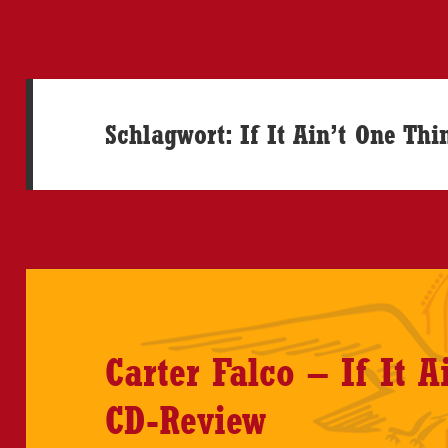
Schlagwort:
If It Ain’t One Thi
Carter Falco – If It 
CD-Review