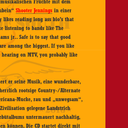
en musikalischen Früchte mit dem
aubein“
Shooter Jennings
in einer
likes reading long ass bio’s that
ke listening to bands like The
ms jr.. Safe is to say that good
 are among the biggest. If you like
be hearing on MTV, you probably like
dert er seine Musik, eine wunderbare,
herrlich rootsige Country-/Alternate
ericana-Mucke, rau und „unwegsam“,
ivilisation gelegene Landstrich
 Debütalbums untermauert nachhaltig,
en können. Die CD startet direkt mit