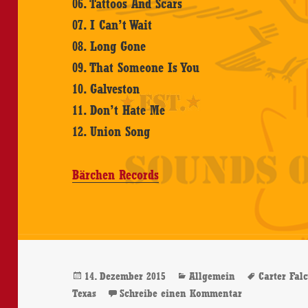
06. Tattoos And Scars
07. I Can’t Wait
08. Long Gone
09. That Someone Is You
10. Galveston
11. Don’t Hate Me
12. Union Song
Bärchen Records
Veröffentlicht
Kategorien
Schlagwö
14. Dezember 2015
Allgemein
Carter Fal
am
zu Carter Falc
Texas
Schreibe einen Kommentar