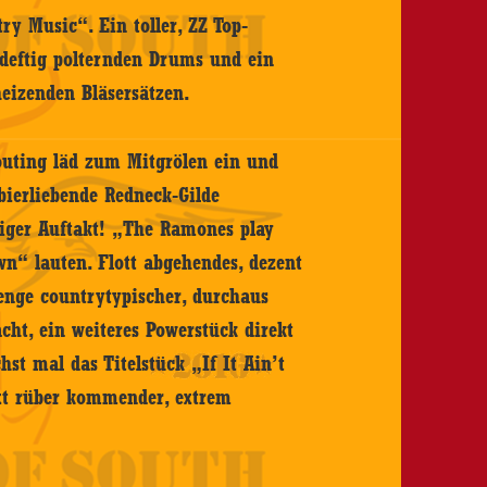
y Music“. Ein toller, ZZ Top-
 deftig polternden Drums und ein
eizenden Bläsersätzen.
houting läd zum Mitgrölen ein und
bierliebende Redneck-Gilde
tiger Auftakt! „The Ramones play
n“ lauten. Flott abgehendes, dezent
nge countrytypischer, durchaus
acht, ein weiteres Powerstück direkt
t mal das Titelstück „If It Ain’t
axt rüber kommender, extrem