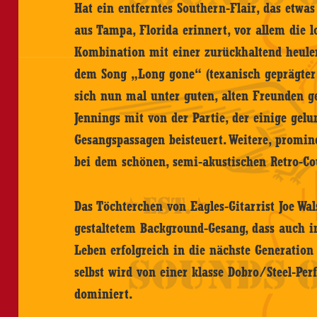
Hat ein entferntes Southern-Flair, das etwa
aus Tampa, Florida erinnert, vor allem die l
Kombination mit einer zurückhaltend heulend
dem Song „Long gone“ (texanisch geprägter C
sich nun mal unter guten, alten Freunden geh
Jennings mit von der Partie, der einige ge
Gesangspassagen beisteuert. Weitere, promi
bei dem schönen, semi-akustischen Retro-C
Das Töchterchen von Eagles-Gitarrist Joe Wals
gestaltetem Background-Gesang, dass auch 
Leben erfolgreich in die nächste Generation
selbst wird von einer klasse Dobro/Steel-Pe
dominiert.