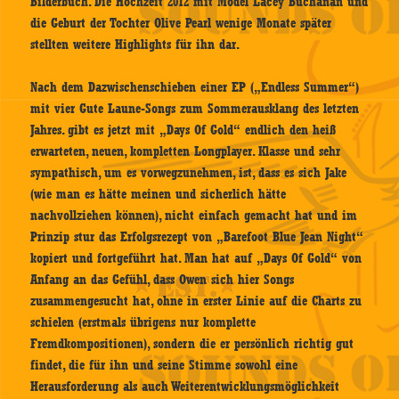
Bilderbuch. Die Hochzeit 2012 mit Model Lacey Buchanan und
die Geburt der Tochter Olive Pearl wenige Monate später
stellten weitere Highlights für ihn dar.
Nach dem Dazwischenschieben einer EP („Endless Summer“)
mit vier Gute Laune-Songs zum Sommerausklang des letzten
Jahres. gibt es jetzt mit „Days Of Gold“ endlich den heiß
erwarteten, neuen, kompletten Longplayer. Klasse und sehr
sympathisch, um es vorwegzunehmen, ist, dass es sich Jake
(wie man es hätte meinen und sicherlich hätte
nachvollziehen können), nicht einfach gemacht hat und im
Prinzip stur das Erfolgsrezept von „Barefoot Blue Jean Night“
kopiert und fortgeführt hat. Man hat auf „Days Of Gold“ von
Anfang an das Gefühl, dass Owen sich hier Songs
zusammengesucht hat, ohne in erster Linie auf die Charts zu
schielen (erstmals übrigens nur komplette
Fremdkompositionen), sondern die er persönlich richtig gut
findet, die für ihn und seine Stimme sowohl eine
Herausforderung als auch Weiterentwicklungsmöglichkeit