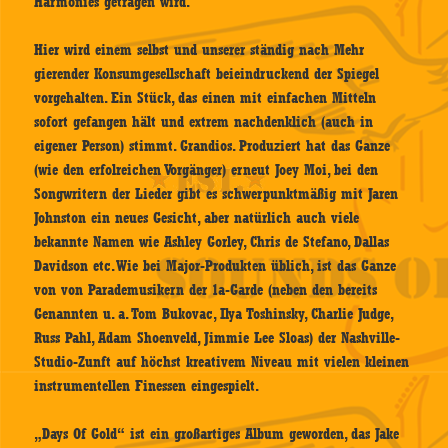
Harmonies getragen wird.
Hier wird einem selbst und unserer ständig nach Mehr
gierender Konsumgesellschaft beieindruckend der Spiegel
vorgehalten. Ein Stück, das einen mit einfachen Mitteln
sofort gefangen hält und extrem nachdenklich (auch in
eigener Person) stimmt. Grandios. Produziert hat das Ganze
(wie den erfolreichen Vorgänger) erneut Joey Moi, bei den
Songwritern der Lieder gibt es schwerpunktmäßig mit Jaren
Johnston ein neues Gesicht, aber natürlich auch viele
bekannte Namen wie Ashley Gorley, Chris de Stefano, Dallas
Davidson etc. Wie bei Major-Produkten üblich, ist das Ganze
von von Parademusikern der 1a-Garde (neben den bereits
Genannten u. a. Tom Bukovac, Ilya Toshinsky, Charlie Judge,
Russ Pahl, Adam Shoenveld, Jimmie Lee Sloas) der Nashville-
Studio-Zunft auf höchst kreativem Niveau mit vielen kleinen
instrumentellen Finessen eingespielt.
„Days Of Gold“ ist ein großartiges Album geworden, das Jake