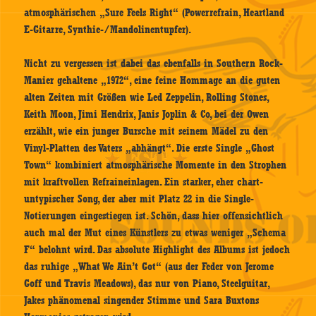
atmosphärischen „Sure Feels Right“ (Powerrefrain, Heartland
E-Gitarre, Synthie-/Mandolinentupfer).
Nicht zu vergessen ist dabei das ebenfalls in Southern Rock-
Manier gehaltene „1972“, eine feine Hommage an die guten
alten Zeiten mit Größen wie Led Zeppelin, Rolling Stones,
Keith Moon, Jimi Hendrix, Janis Joplin & Co, bei der Owen
erzählt, wie ein junger Bursche mit seinem Mädel zu den
Vinyl-Platten des Vaters „abhängt“. Die erste Single „Ghost
Town“ kombiniert atmosphärische Momente in den Strophen
mit kraftvollen Refraineinlagen. Ein starker, eher chart-
untypischer Song, der aber mit Platz 22 in die Single-
Notierungen eingestiegen ist. Schön, dass hier offensichtlich
auch mal der Mut eines Künstlers zu etwas weniger „Schema
F“ belohnt wird. Das absolute Highlight des Albums ist jedoch
das ruhige „What We Ain’t Got“ (aus der Feder von Jerome
Goff und Travis Meadows), das nur von Piano, Steelguitar,
Jakes phänomenal singender Stimme und Sara Buxtons