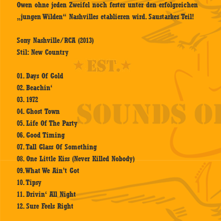
Owen ohne jeden Zweifel noch fester unter den erfolgreichen
„jungen Wilden“ Nashvilles etablieren wird. Saustarkes Teil!
Sony Nashville/RCA (2013)
Stil: New Country
01. Days Of Gold
02. Beachin‘
03. 1972
04. Ghost Town
05. Life Of The Party
06. Good Timing
07. Tall Glass Of Something
08. One Little Kiss (Never Killed Nobody)
09. What We Ain’t Got
10. Tipsy
11. Drivin‘ All Night
12. Sure Feels Right