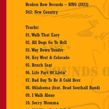
Broken Bow Records – BMG (2023)
Stil: New Country
Tracks:
01. Walk That Easy
02. All Dogs Go To Hell
03. Way Down Yonder
04. Key West & Colorado
05. Bench Seat
06. Life Part Of Livin’
07. Bad Day To Be A Cold Beer
08. Oklahoma (feat. Read Southall Band)
09. I Walk Alone
10. Sorry Momma