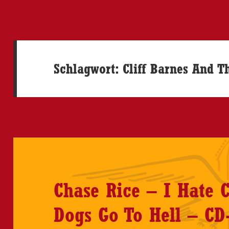
Schlagwort:
Cliff Barnes And T
Chase Rice – I Hate 
Dogs Go To Hell – CD