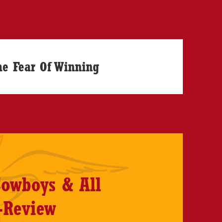
he Fear Of Winning
Cowboys & All
-Review