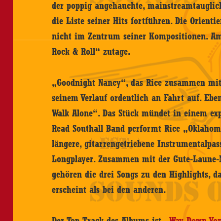
der poppig angehauchte, mainstreamtauglic
die Liste seiner Hits fortführen. Die Orient
nicht im Zentrum seiner Kompositionen. Am d
Rock & Roll“ zutage.
„Goodnight Nancy“, das Rice zusammen mit
seinem Verlauf ordentlich an Fahrt auf. Ebe
Walk Alone“. Das Stück mündet in einem ex
Read Southall Band performt Rice „Oklahom
längere, gitarrengetriebene Instrumentalpas
Longplayer. Zusammen mit der Gute-Laune-
gehören die drei Songs zu den Highlights, d
erscheint als bei den anderen.
Der Top-Track des Albums ist „
Way Down Yo