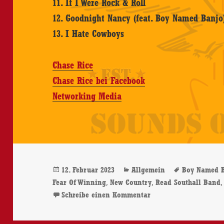
11. If I Were Rock & Roll
12. Goodnight Nancy (feat. Boy Named Banjo
13. I Hate Cowboys
Chase Rice
Chase Rice bei Facebook
Networking Media
Veröffentlicht
Kategorien
Schlagwör
12. Februar 2023
Allgemein
Boy Named 
am
,
,
Fear Of Winning
New Country
Read Southall Band
zu Chase Rice – I Hat
Schreibe einen Kommentar