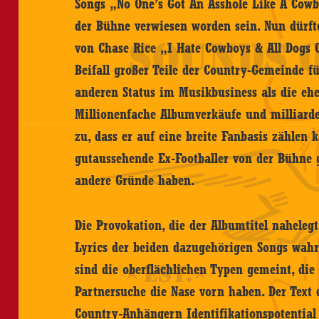
Songs „No One’s Got An Asshole Like A Cow
der Bühne verwiesen worden sein. Nun dürft
von Chase Rice „I Hate Cowboys & All Dogs 
Beifall großer Teile der Country-Gemeinde fü
anderen Status im Musikbusiness als die e
Millionenfache Albumverkäufe und milliard
zu, dass er auf eine breite Fanbasis zählen 
gutaussehende Ex-Footballer von der Bühne g
andere Gründe haben.
Die Provokation, die der Albumtitel nahelegt
Lyrics der beiden dazugehörigen Songs wah
sind die oberflächlichen Typen gemeint, die
Partnersuche die Nase vorn haben. Der Text d
Country-Anhängern Identifikationspotential 