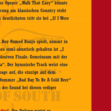
he Opener „Walk That Easy“ könnte
ierung am klassischen Country steht
eutlichsten tritt sie bei „If I Were
 Boy Named Banjo spielt, nimmt in
nso semi-akustisch gehalten ist „I
plosiven Finale. Gemeinsam mit der
a“. Der hymnische Track weist eine
sage auf, die einzige auf dem
Nummer „Bad Day To Be A Cold Beer“
a der Sound bei diesen erdiger
nder
“. Am Anfang mutet er