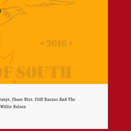
)
ter
,
,
Banjo
Chase Rice
Cliff Barnes And The
,
Willie Nelson
e Cowboys & All Dogs Go To Hell – CD-Review