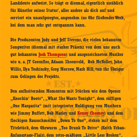
Landsleute aufweist. So trägt er diesmal, eigentlich unüblich
für Künstler seines Status‘, alles andere als dick auf und
serviert ein unaufgeregtes, angenehm ins Ohr fließendes Werk,
bei dem man sehr gut entspannen kann.
Die Produzenten Jody und Jeff Stevens, die vielen bekannten
Songwriter (diesmal mit starker Präsenz von dem uns auch
gut bekannten
Josh Thompson
) und ausgezeichneten Musiker
wie u. a. JT Corenflos, Adaam Shoenveld, Rob McNelley, John
Willis, Ilya Toshinsky, Greg Morrow, Mark Hill, tun ihr Übriges
zum Gelingen des Projekts.
Den aufheiternden Momenten mit Stücken wie dem Opener
„Knockin‘ Boots“, „What She Wants Tonight“, dem süffigen
„One Margarita“ (mit integrierter Huldigung von Musikern
wie Jimmy Buffett, Bob Marley und
Kenny Chesney
) und dem
flockigen Rausschmeißer „Down To One“, stehen mit dem
Titelstück, dem Ohrwurm „Too Drunk To Drive“ (Keith Urban-
Anfangstage-Flair), dem retro-mäßigen „Little Less Broken“,