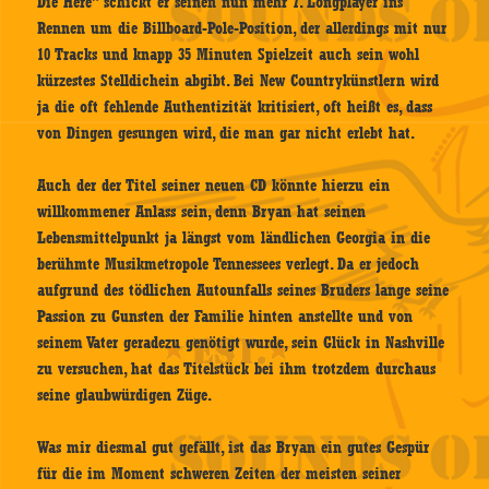
Die Here” schickt er seinen nun mehr 7. Longplayer ins
Rennen um die Billboard-Pole-Position, der allerdings mit nur
10 Tracks und knapp 35 Minuten Spielzeit auch sein wohl
kürzestes Stelldichein abgibt. Bei New Countrykünstlern wird
ja die oft fehlende Authentizität kritisiert, oft heißt es, dass
von Dingen gesungen wird, die man gar nicht erlebt hat.
Auch der der Titel seiner neuen CD könnte hierzu ein
willkommener Anlass sein, denn Bryan hat seinen
Lebensmittelpunkt ja längst vom ländlichen Georgia in die
berühmte Musikmetropole Tennessees verlegt. Da er jedoch
aufgrund des tödlichen Autounfalls seines Bruders lange seine
Passion zu Gunsten der Familie hinten anstellte und von
seinem Vater geradezu genötigt wurde, sein Glück in Nashville
zu versuchen, hat das Titelstück bei ihm trotzdem durchaus
seine glaubwürdigen Züge.
Was mir diesmal gut gefällt, ist das Bryan ein gutes Gespür
für die im Moment schweren Zeiten der meisten seiner