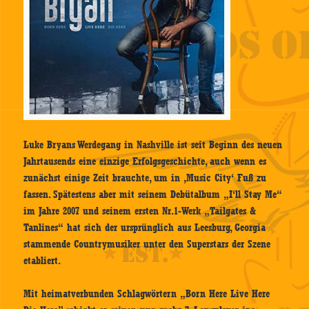
Luke Bryans Werdegang in Nashville ist seit Beginn des neuen
Jahrtausends eine einzige Erfolgsgeschichte, auch wenn es
zunächst einige Zeit brauchte, um in ‚Music City‘ Fuß zu
fassen. Spätestens aber mit seinem Debütalbum „I‘ll Stay Me“
im Jahre 2007 und seinem ersten Nr.1-Werk „Tailgates &
Tanlines“ hat sich der ursprünglich aus Leesburg, Georgia
stammende Countrymusiker unter den Superstars der Szene
etabliert.
Mit heimatverbunden Schlagwörtern „Born Here Live Here