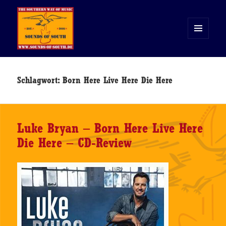
MENÜ
UND
WIDGETS
Sounds of South
Schlagwort:
Born Here Live Here Die Here
Luke Bryan – Born Here Live Here
Die Here – CD-Review