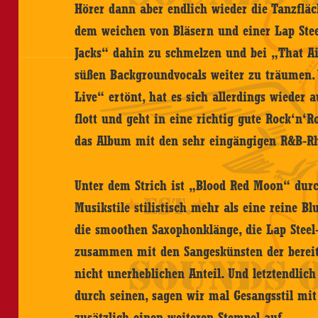
Hörer dann aber endlich wieder die Tanzflä
dem weichen von Bläsern und einer Lap Stee
Jacks“ dahin zu schmelzen und bei „That A
süßen Backgroundvocals weiter zu träumen
Live“ ertönt, hat es sich allerdings wieder 
flott und geht in eine richtig gute Rock‘n‘R
das Album mit den sehr eingängigen R&B-Rh
Unter dem Strich ist „Blood Red Moon“ durc
Musikstile stilistisch mehr als eine reine B
die smoothen Saxophonklänge, die Lap Steel-
zusammen mit den Sangeskünsten der bereit
nicht unerheblichen Anteil. Und letztendlich 
durch seinen, sagen wir mal Gesangsstil m
zusätzlich einen weiteren Stempel auf.