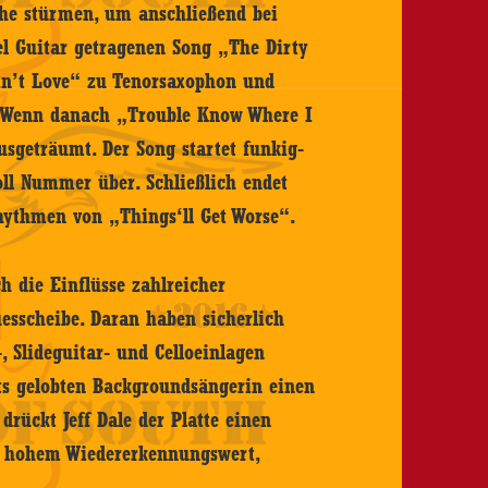
che stürmen, um anschließend bei
l Guitar getragenen Song „The Dirty
in’t Love“ zu Tenorsaxophon und
. Wenn danach „Trouble Know Where I
ausgeträumt. Der Song startet funkig-
oll Nummer über. Schließlich endet
ythmen von „Things‘ll Get Worse“.
h die Einflüsse zahlreicher
luesscheibe. Daran haben sicherlich
, Slideguitar- und Celloeinlagen
s gelobten Backgroundsängerin einen
drückt Jeff Dale der Platte einen
it hohem Wiedererkennungswert,