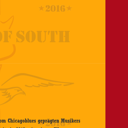
om Chicagoblues geprägten Musikers