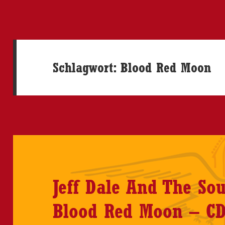
Schlagwort:
Blood Red Moon
Jeff Dale And The So
Blood Red Moon – CD