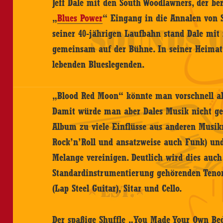
Jeff Dale mit den South Woodlawners, der be
„
Blues Power
“ Eingang in die Annalen von 
seiner 40-jährigen Laufbahn stand Dale mit 
gemeinsam auf der Bühne. In seiner Heimat
lebenden Blueslegenden.
„Blood Red Moon“ könnte man vorschnell als
Damit würde man aber Dales Musik nicht ge
Album zu viele Einflüsse aus anderen Musikr
Rock’n’Roll und ansatzweise auch Funk) und
Melange vereinigen. Deutlich wird dies auc
Standardinstrumentierung gehörenden Tenor
(Lap Steel Guitar), Sitar und Cello.
Der spaßige Shuffle „You Made Your Own Bed