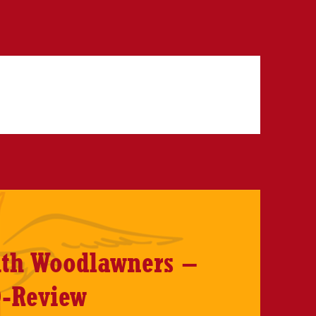
uth Woodlawners –
-Review