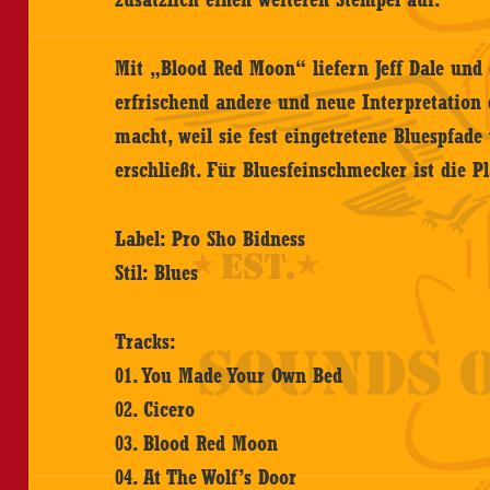
Mit „Blood Red Moon“ liefern Jeff Dale und
erfrischend andere und neue Interpretation d
macht, weil sie fest eingetretene Bluespfade
erschließt. Für Bluesfeinschmecker ist die P
Label: Pro Sho Bidness
Stil: Blues
Tracks:
01. You Made Your Own Bed
02. Cicero
03. Blood Red Moon
04. At The Wolf’s Door