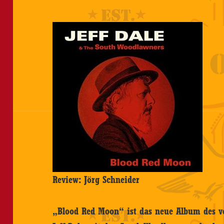
Review: Jörg Schneider
„Blood Red Moon“ ist das neue Album des v