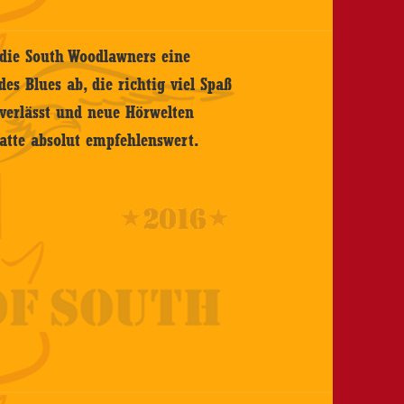
 die South Woodlawners eine
es Blues ab, die richtig viel Spaß
 verlässt und neue Hörwelten
latte absolut empfehlenswert.