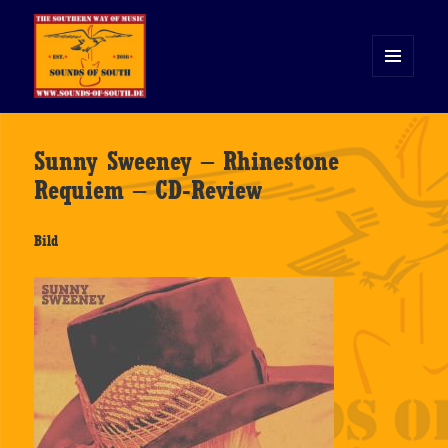
MENÜ
UND
WIDGETS
Sounds of South
Sunny Sweeney – Rhinestone
Requiem – CD-Review
Bild