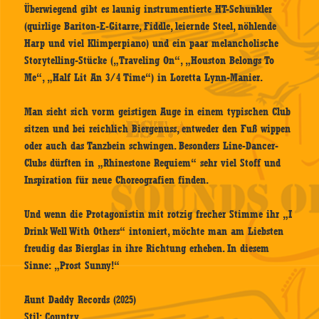
Überwiegend gibt es launig instrumentierte HT-Schunkler
(quirlige Bariton-E-Gitarre, Fiddle, leiernde Steel, nöhlende
Harp und viel Klimperpiano) und ein paar melancholische
Storytelling-Stücke („Traveling On“, „Houston Belongs To
Me“, „Half Lit An 3/4 Time“) in Loretta Lynn-Manier.
Man sieht sich vorm geistigen Auge in einem typischen Club
sitzen und bei reichlich Biergenuss, entweder den Fuß wippen
oder auch das Tanzbein schwingen. Besonders Line-Dancer-
Clubs dürften in „Rhinestone Requiem“ sehr viel Stoff und
Inspiration für neue Choreografien finden.
Und wenn die Protagonistin mit rotzig frecher Stimme ihr „I
Drink Well With Others“ intoniert, möchte man am Liebsten
freudig das Bierglas in ihre Richtung erheben. In diesem
Sinne: „Prost Sunny!“
Aunt Daddy Records (2025)
Stil: Country