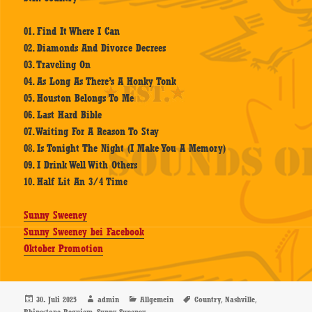
01. Find It Where I Can
02. Diamonds And Divorce Decrees
03. Traveling On
04. As Long As There’s A Honky Tonk
05. Houston Belongs To Me
06. Last Hard Bible
07. Waiting For A Reason To Stay
08. Is Tonight The Night (I Make You A Memory)
09. I Drink Well With Others
10. Half Lit An 3/4 Time
Sunny Sweeney
Sunny Sweeney bei Facebook
Oktober Promotion
Veröffentlicht
Autor
Kategorien
Schlagwörter
,
,
30. Juli 2025
admin
Allgemein
Country
Nashville
am
,