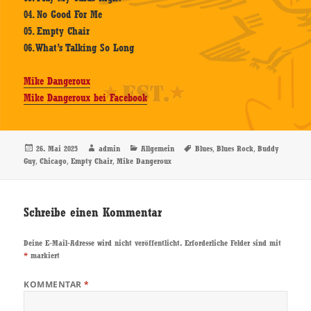
04. No Good For Me
05. Empty Chair
06. What’s Talking So Long
Mike Dangeroux
Mike Dangeroux bei Facebook
Veröffentlicht
Autor
Kategorien
Schlagwörter
,
,
26. Mai 2025
admin
Allgemein
Blues
Blues Rock
Buddy
am
,
,
,
Guy
Chicago
Empty Chair
Mike Dangeroux
Schreibe einen Kommentar
Deine E-Mail-Adresse wird nicht veröffentlicht.
Erforderliche Felder sind mit
*
markiert
KOMMENTAR
*