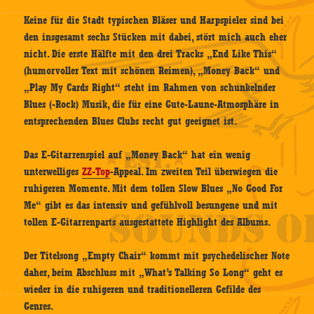
Keine für die Stadt typischen Bläser und Harpspieler sind bei
den insgesamt sechs Stücken mit dabei, stört mich auch eher
nicht. Die erste Hälfte mit den drei Tracks „End Like This“
(humorvoller Text mit schönen Reimen), „Money Back“ und
„Play My Cards Right“ steht im Rahmen von schunkelnder
Blues (-Rock) Musik, die für eine Gute-Laune-Atmosphäre in
entsprechenden Blues Clubs recht gut geeignet ist.
Das E-Gitarrenspiel auf „Money Back“ hat ein wenig
unterwelliges
ZZ-Top
-Appeal. Im zweiten Teil überwiegen die
ruhigeren Momente. Mit dem tollen Slow Blues „No Good For
Me“ gibt es das intensiv und gefühlvoll besungene und mit
tollen E-Gitarrenparts ausgestattete Highlight des Albums.
Der Titelsong „Empty Chair“ kommt mit psychedelischer Note
daher, beim Abschluss mit „What’s Talking So Long“ geht es
wieder in die ruhigeren und traditionelleren Gefilde des
Genres.