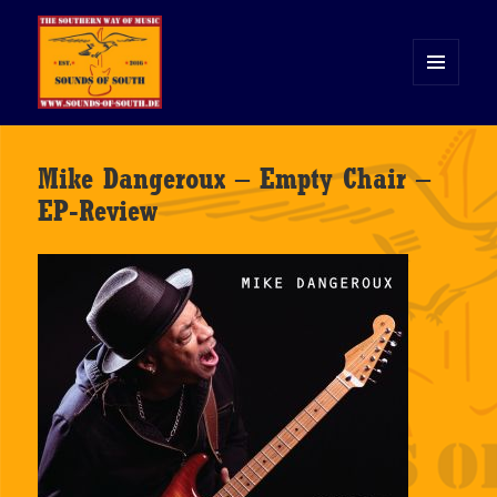
MENÜ
UND
WIDGETS
Sounds of South
Mike Dangeroux – Empty Chair –
EP-Review