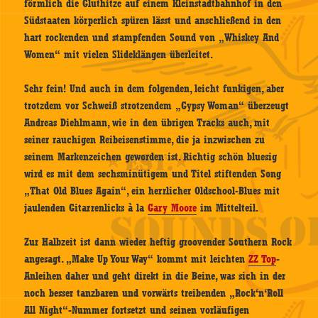
förmlich die Gluthitze auf einem Kleinstadtbahnhof in den
Südstaaten körperlich spüren lässt und anschließend in den
hart rockenden und stampfenden Sound von „Whiskey And
Women“ mit vielen Slideklängen überleitet.
Sehr fein! Und auch in dem folgenden, leicht funkigen, aber
trotzdem vor Schweiß strotzendem „Gypsy Woman“ überzeugt
Andreas Diehlmann, wie in den übrigen Tracks auch, mit
seiner rauchigen Reibeisenstimme, die ja inzwischen zu
seinem Markenzeichen geworden ist. Richtig schön bluesig
wird es mit dem sechsminütigem und Titel stiftenden Song
„That Old Blues Again“, ein herrlicher Oldschool-Blues mit
jaulenden Gitarrenlicks à la
Gary Moore
im Mittelteil.
Zur Halbzeit ist dann wieder heftig groovender Southern Rock
angesagt. „Make Up Your Way“ kommt mit leichten
ZZ Top
-
Anleihen daher und geht direkt in die Beine, was sich in der
noch besser tanzbaren und vorwärts treibenden „Rock‘n‘Roll
All Night“-Nummer fortsetzt und seinen vorläufigen