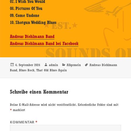
07. I Wish You Would
08. Pictures Of You
09. Come Undone
10. Shotgun Wedding Blues
Andreas Diehlmann Band
Andreas Diehlmann Band bei Facebook
Veröffentlicht
Autor
Kategorien
Schlagwörter
4. September 2024
admin
Allgemein
Andreas Diehlmann
am
,
,
Band
Blues Rock
That Old Blues Again
Schreibe einen Kommentar
Deine E-Mail-Adresse wird nicht veröffentlicht.
Erforderliche Felder sind mit
*
markiert
KOMMENTAR
*