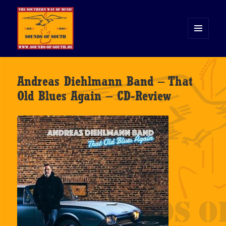
MENÜ
UND
WIDGETS
Sounds of South
Andreas Diehlmann Band – That
Old Blues Again – CD-Review