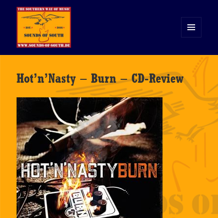
MENÜ
UND
WIDGETS
Sounds of South
Hot’n’Nasty – Burn – CD-Review