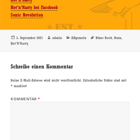
Hot’n’Nasty
Hot’n’Nasty bei Facebook
Sonic Revolution
Veröffentlicht
Autor
Kategorien
Schlagwörter
,
,
3. September 2021
admin
Allgemein
Blues Rock
Burn
am
Hot'N'Nasty
Schreibe einen Kommentar
Deine E-Mail-Adresse wird nicht veröffentlicht.
Erforderliche Felder sind mit
*
markiert
KOMMENTAR
*