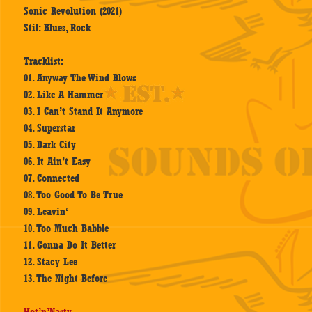
Sonic Revolution (2021)
Stil: Blues, Rock
Tracklist:
01. Anyway The Wind Blows
02. Like A Hammer
03. I Can’t Stand It Anymore
04. Superstar
05. Dark City
06. It Ain’t Easy
07. Connected
08. Too Good To Be True
09. Leavin‘
10. Too Much Babble
11. Gonna Do It Better
12. Stacy Lee
13. The Night Before