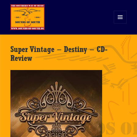
MENÜ
UND
WIDGETS
Sounds of South
Super Vintage – Destiny – CD-
Review