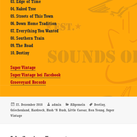
03. Edge of Time
04. Naked Tree
05. Streets of This Town
06. Down Home Tradition
07. Everything You Wanted
08. Southern Train
09. The Road
10. Destiny
Super Vintage
Super Vintage bei Facebook
Grooveyard Records
Veröffentlicht
Autor
Kategorien
Schlagwörter
,
27. Dezember 2018
admin
Allgemein
Destiny
am
,
,
,
,
,
Griechenland
Hardrock
Hush ‘N Rush
Little Caesar
Ron Young
Super
Vintage