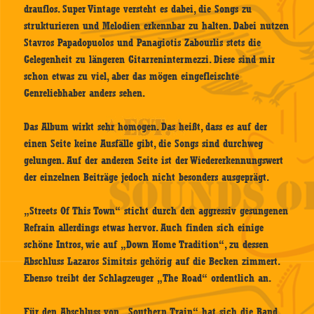
drauflos. Super Vintage versteht es dabei, die Songs zu
strukturieren und Melodien erkennbar zu halten. Dabei nutzen
Stavros Papadopuolos und Panagiotis Zabourlis stets die
Gelegenheit zu längeren Gitarrenintermezzi. Diese sind mir
schon etwas zu viel, aber das mögen eingefleischte
Genreliebhaber anders sehen.
Das Album wirkt sehr homogen. Das heißt, dass es auf der
einen Seite keine Ausfälle gibt, die Songs sind durchweg
gelungen. Auf der anderen Seite ist der Wiedererkennungswert
der einzelnen Beiträge jedoch nicht besonders ausgeprägt.
„Streets Of This Town“ sticht durch den aggressiv gesungenen
Refrain allerdings etwas hervor. Auch finden sich einige
schöne Intros, wie auf „Down Home Tradition“, zu dessen
Abschluss Lazaros Simitsis gehörig auf die Becken zimmert.
Ebenso treibt der Schlagzeuger „The Road“ ordentlich an.
Für den Abschluss von „Southern Train“ hat sich die Band