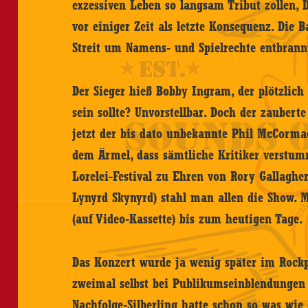
exzessiven Leben so langsam Tribut zollen, D
vor einiger Zeit als letzte Konsequenz. Die B
Streit um Namens- und Spielrechte entbrann
Der Sieger hieß Bobby Ingram, der plötzlich
sein sollte? Unvorstellbar. Doch der zauber
jetzt der bis dato unbekannte Phil McCorma
dem Ärmel, dass sämtliche Kritiker verstum
Lorelei-Festival zu Ehren von Rory Gallagher
Lynyrd Skynyrd) stahl man allen die Show. M
(auf Video-Kassette) bis zum heutigen Tage.
Das Konzert wurde ja wenig später im Rockp
zweimal selbst bei Publikumseinblendungen 
Nachfolge-Silberling hatte schon so was wie