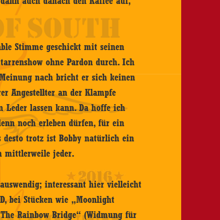
l dann auch danach den Kaffee auf,
able Stimme geschickt mit seinen
Gitarrenshow ohne Pardon durch. Ich
 Meinung nach bricht er sich keinen
er Angestellter an der Klampfe
m Leder lassen kann. Da hoffe ich
enn noch erleben dürfen, für ein
 desto trotz ist Bobby natürlich ein
h mittlerweile jeder.
auswendig; interessant hier vielleicht
CD, bei Stücken wie „Moonlight
 „The Rainbow Bridge“ (Widmung für