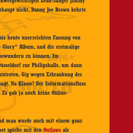
schwergewichtigen Lead-Sänger Jimmy
erhaupt nicht, Danny Joe Brown kehrte
.
 bis heute unerreichten Fassung von
 Glory“ Album, und die erstmalige
d bewundern zu können. Im
Düsseldorf zur Philipshalle, um dann
zutreten. Gig wegen Erkrankung des
sagt. Na Klasse! Der Informationsfluss
. Es gab ja noch keine Online-
, und man wurde auch mit einem ganz
et spielte mit den
Outlaws
als