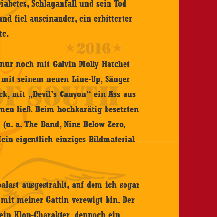
iabetes, Schlaganfall und sein Tod
and fiel auseinander, ein erbitterter
te.
 nur noch mit Galvin Molly Hatchet
te mit seinem neuen Line-Up, Sänger
ck, mit „Devil’s Canyon“ ein Ass aus
men ließ. Beim hochkarätig besetzten
 (u. a. The Band, Nine Below Zero,
ein eigentlich einziges Bildmaterial
alast ausgestrahlt, auf dem ich sogar
mit meiner Gattin verewigt bin. Der
 ein Klon-Charakter, dennoch ein