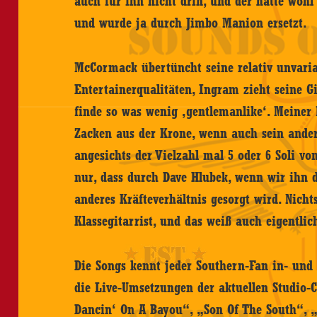
auch für ihn nicht drin, und der hatte woh
und wurde ja durch Jimbo Manion ersetzt.
McCormack übertüncht seine relativ unvari
Entertainerqualitäten, Ingram zieht seine 
finde so was wenig ‚gentlemanlike‘. Meiner
Zacken aus der Krone, wenn auch sein ander
angesichts der Vielzahl mal 5 oder 6 Soli vo
nur, dass durch Dave Hlubek, wenn wir ihn d
anderes Kräfteverhältnis gesorgt wird. Nichts
Klassegitarrist, und das weiß auch eigentlic
Die Songs kennt jeder Southern-Fan in- und 
die Live-Umsetzungen der aktuellen Studio-
Dancin‘ On A Bayou“, „Son Of The South“,