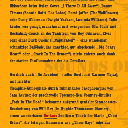
Akkordeon beim Dylan Cover „I Threw It All Away“), Danny
Timms (Bonnie Raitt, Los Lobos), Rami Jaffee (The Wallflowers)
oder Dusty Wakeman (Dwight Yoakam, Lucinda Williams). Tolle
Lieder, wie gesagt, manchmal mit swingendem 60er-Flair und
Rockabilly-Touch in der Tradition von Roy Orbinson, Elvis
oder eines Buck Owens ( „Captivated“ – eine wunderbar
schnulzige Balölade, das knackige, gut abgehende „Big Scary
Heart“ oder „Crack In The Armor“), nicht zuletzt auch dank
der starken Einflussnahme der o.a. Derailers.
Herrlich auch „No Accident“ (tolles Duett mit Carmen Mejia),
mit leichter
Memphis-Atmosphäre durch fulminantes Saxophonspiel von
Sam Levine; der prachtvolle Uptempo-New Country-Knüller
„Fork In The Road“ bekommt aufgrund genialer Stratocaster-
Bearbeitung von Will Ray (in Hughie Thomasson-Manier)
einen wunderbaren
Outlaws
-Southern-Touch der Marke „Ghost
Riders“, die fetzigen Nummern wie „These Days“ oder das