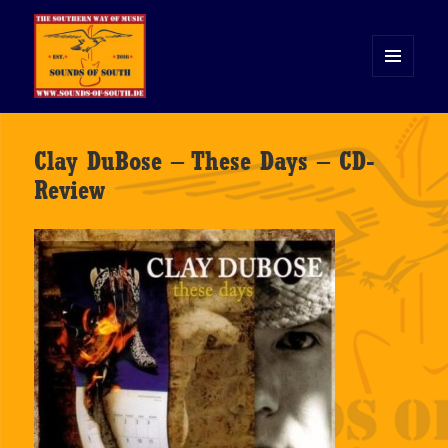
MENÜ
UND
WIDGETS
Sounds of South
Clay DuBose – These Days – CD-
Review