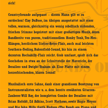
sich!
Countryfreunde aufgepasst – diesen Mann gilt es zu
entdecken! Clay DuBose, im übrigen ausgestattet mit einer
tollen, warmen, gleichzeitig ein wenig rebellisch eirkenden,
frischen Stimme begeistert mit einer großartigen Musik, deren
Bandbreite von purem, traditionnellem Honky Tonk, Tex-Mex-
Klängen, herrlichem Sixties-Retro-Flair, auch mal leichten
Southern-Feeling, Bakersfield-Sound, bis hin zu einem
dezenten Rockabilly-Flair reicht. Grob umfasst, spielt sich das
Geschehen in etwa an der Schnittstelle der Mavericks, der
Derailers und Dwight Yoakam ab. Eine Platte mit einem
herzerfrischenden, klaren Sound!
Musikalisch erste Sahne, dank einer grandiosen Besetzung von
Instrumentalisten wie u. a. dem bereits erwähnten Gitarren-
Zauberer Will Ray, der kompletten Combo der Derailers mit
Brian Hofeldt, Ed Adkins, Scott Mathews, sowie Augie Meyers
und Big John Mills, Garth Hudson (The Band) am Piano und