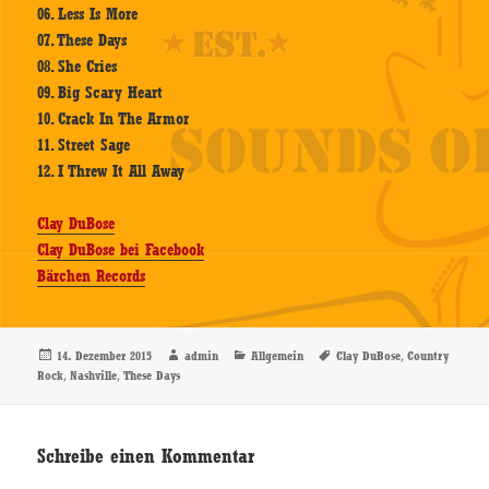
06. Less Is More
07. These Days
08. She Cries
09. Big Scary Heart
10. Crack In The Armor
11. Street Sage
12. I Threw It All Away
Clay DuBose
Clay DuBose bei Facebook
Bärchen Records
Veröffentlicht
Autor
Kategorien
Schlagwörter
,
14. Dezember 2015
admin
Allgemein
Clay DuBose
Country
am
,
,
Rock
Nashville
These Days
Schreibe einen Kommentar