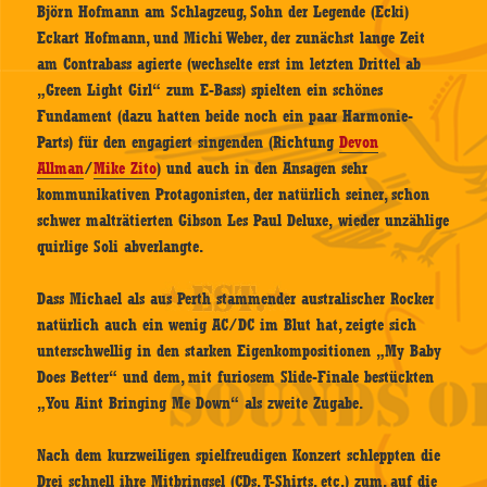
Björn Hofmann am Schlagzeug, Sohn der Legende (Ecki)
Eckart Hofmann, und Michi Weber, der zunächst lange Zeit
am Contrabass agierte (wechselte erst im letzten Drittel ab
„Green Light Girl“ zum E-Bass) spielten ein schönes
Fundament (dazu hatten beide noch ein paar Harmonie-
Parts) für den engagiert singenden (Richtung
Devon
Allman
/
Mike Zito
) und auch in den Ansagen sehr
kommunikativen Protagonisten, der natürlich seiner, schon
schwer malträtierten Gibson Les Paul Deluxe, wieder unzählige
quirlige Soli abverlangte.
Dass Michael als aus Perth stammender australischer Rocker
natürlich auch ein wenig AC/DC im Blut hat, zeigte sich
unterschwellig in den starken Eigenkompositionen „My Baby
Does Better“ und dem, mit furiosem Slide-Finale bestückten
„You Aint Bringing Me Down“ als zweite Zugabe.
Nach dem kurzweiligen spielfreudigen Konzert schleppten die
Drei schnell ihre Mitbringsel (CDs, T-Shirts, etc.) zum, auf die