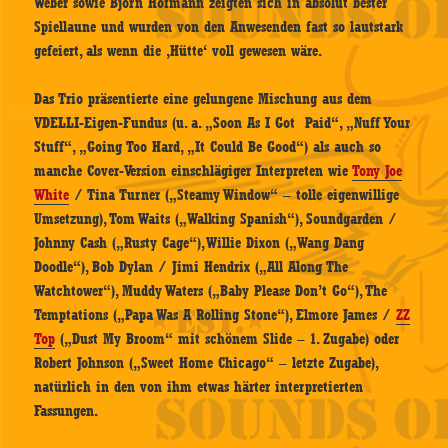
Weber sowie Björn Hofmann zeigten sich in absolut bester
Spiellaune und wurden von den Anwesenden fast so lautstark
gefeiert, als wenn die ‚Hütte‘ voll gewesen wäre.
Das Trio präsentierte eine gelungene Mischung aus dem
VDELLI-Eigen-Fundus (u. a. „Soon As I Got Paid“, „Nuff Your
Stuff“, „Going Too Hard, „It Could Be Good“) als auch so
manche Cover-Version einschlägiger Interpreten wie
Tony Joe
White
/ Tina Turner („Steamy Window“ – tolle eigenwillige
Umsetzung), Tom Waits („Walking Spanish“), Soundgarden /
Johnny Cash („Rusty Cage“), Willie Dixon („Wang Dang
Doodle“), Bob Dylan / Jimi Hendrix („All Along The
Watchtower“), Muddy Waters („Baby Please Don’t Go“), The
Temptations („Papa Was A Rolling Stone“), Elmore James /
ZZ
Top
(„Dust My Broom“ mit schönem Slide – 1. Zugabe) oder
Robert Johnson („Sweet Home Chicago“ – letzte Zugabe),
natürlich in den von ihm etwas härter interpretierten
Fassungen.