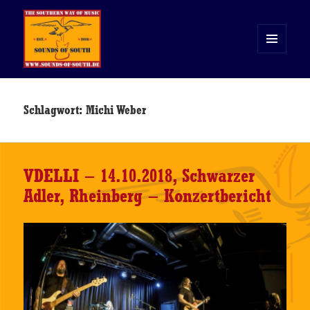
MENÜ
UND
WIDGETS
Sounds of South
Schlagwort:
Michi Weber
VDELLI – 14.10.2018, Schwarzer
Adler, Rheinberg – Konzertbericht