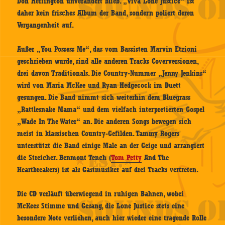
Don Heffington unverändert blieb. „Viva Lone Justice“ ist
daher kein frisches Album der Band, sondern poliert deren
Vergangenheit auf.
Außer „You Possess Me“, das vom Bassisten Marvin Etzioni
geschrieben wurde, sind alle anderen Tracks Coverversionen,
drei davon Traditionals. Die Country-Nummer „Jenny Jenkins“
wird von Maria McKee und Ryan Hedgecock im Duett
gesungen. Die Band nimmt sich weiterhin dem Bluegrass
„Rattlesnake Mama“ und dem vielfach interpretierten Gospel
„Wade In The Water“ an. Die anderen Songs bewegen sich
meist in klassischen Country-Gefilden. Tammy Rogers
unterstützt die Band einige Male an der Geige und arrangiert
die Streicher. Benmont Tench (
Tom Petty
And The
Heartbreakers) ist als Gastmusiker auf drei Tracks vertreten.
Die CD verläuft überwiegend in ruhigen Bahnen, wobei
McKees Stimme und Gesang, die Lone Justice stets eine
besondere Note verliehen, auch hier wieder eine tragende Rolle