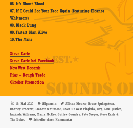
06. It’s About Blood
07. If I Could See Your Face Again (featuring Eleanor
Whitmore)
08. Black Lung
09. Fastest Man Alive
10. The Mine
Steve Earle
Steve Earle bei Facebook
New West Records
Pias – Rough Trade
Oktober Promotion
Veröffentlicht
Kategorien
Schlagwörter
,
,
19. Mai 2020
Allgemein
Allison Moorer
Bruce Springsteen
am
,
,
,
,
,
Charley Crockett
Elanore Whitmore
Ghost Of West Virginia
Guy
Lone Justice
,
,
,
,
Lucinda Williams
Maria McKee
Outlaw Country
Pete Seeger
Steve Earle &
zu Steve Earle & The Dukes – Ghost Of We
The Dukes
Schreibe einen Kommentar