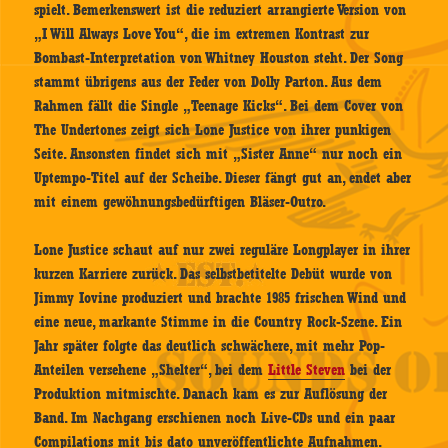
spielt. Bemerkenswert ist die reduziert arrangierte Version von
„I Will Always Love You“, die im extremen Kontrast zur
Bombast-Interpretation von Whitney Houston steht. Der Song
stammt übrigens aus der Feder von Dolly Parton. Aus dem
Rahmen fällt die Single „Teenage Kicks“. Bei dem Cover von
The Undertones zeigt sich Lone Justice von ihrer punkigen
Seite. Ansonsten findet sich mit „Sister Anne“ nur noch ein
Uptempo-Titel auf der Scheibe. Dieser fängt gut an, endet aber
mit einem gewöhnungsbedürftigen Bläser-Outro.
Lone Justice schaut auf nur zwei reguläre Longplayer in ihrer
kurzen Karriere zurück. Das selbstbetitelte Debüt wurde von
Jimmy Iovine produziert und brachte 1985 frischen Wind und
eine neue, markante Stimme in die Country Rock-Szene. Ein
Jahr später folgte das deutlich schwächere, mit mehr Pop-
Anteilen versehene „Shelter“, bei dem
Little Steven
bei der
Produktion mitmischte. Danach kam es zur Auflösung der
Band. Im Nachgang erschienen noch Live-CDs und ein paar
Compilations mit bis dato unveröffentlichte Aufnahmen.