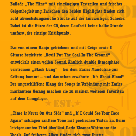
Ballade „The Mine“ mit eingängigen Textzeilen und frischer
Geigenbegleitung. Zwischen den beiden Highlights finden sich
acht abwechslungsreiche Stücke auf der kurzweiligen Scheibe.
Dabei ist die Kürze der CD, deren Laufzeit keine halbe Stunde
umfasst, der einzige Kritikpunkt.
Das von einem Banjo getriebene und mit Geige sowie E-
Gitarre begleitete „Devil Put The Coal In The Ground“
entwickelt einen vollen Sound. Ähnlich dunkle Atmosphäre
verströmen „Black Lung“ – bei dem Earles Mandoline zur
Geltung kommt – und das schon erwähnte „It‘s About Blood“.
Der ungeschliffene Klang der Songs in Verbindung mit Earles
markantem Gesang machen sie zu meinen weiteren Favoriten
auf dem Longplayer.
„Time Is Never On Our Side” und „If I Could See Your Face
Again” schlagen sanftere Töne mit poetischen Texten an. Beim
letztgenannten Titel überlässt Earle Eleanor Whitmore die
Vocals. Auf früheren Alben finden sich zwar Duette,