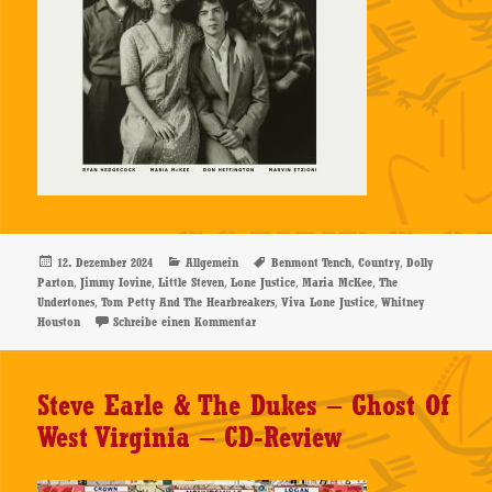
Veröffentlicht
Kategorien
Schlagwörter
,
,
12. Dezember 2024
Allgemein
Benmont Tench
Country
Dolly
am
,
,
,
,
,
Parton
Jimmy Iovine
Little Steven
Lone Justice
Maria McKee
The
,
,
,
Undertones
Tom Petty And The Hearbreakers
Viva Lone Justice
Whitney
zu Lone Justice – Viva Lone Justice – CD-R
Houston
Schreibe einen Kommentar
Steve Earle & The Dukes – Ghost Of
West Virginia – CD-Review