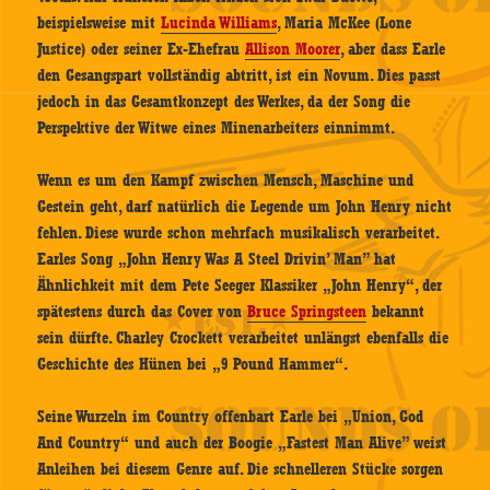
beispielsweise mit
Lucinda Williams
, Maria McKee (Lone
Justice) oder seiner Ex-Ehefrau
Allison Moorer
, aber dass Earle
den Gesangspart vollständig abtritt, ist ein Novum. Dies passt
jedoch in das Gesamtkonzept des Werkes, da der Song die
Perspektive der Witwe eines Minenarbeiters einnimmt.
Wenn es um den Kampf zwischen Mensch, Maschine und
Gestein geht, darf natürlich die Legende um John Henry nicht
fehlen. Diese wurde schon mehrfach musikalisch verarbeitet.
Earles Song „John Henry Was A Steel Drivin’ Man” hat
Ähnlichkeit mit dem Pete Seeger Klassiker „John Henry“, der
spätestens durch das Cover von
Bruce Springsteen
bekannt
sein dürfte. Charley Crockett verarbeitet unlängst ebenfalls die
Geschichte des Hünen bei „9 Pound Hammer“.
Seine Wurzeln im Country offenbart Earle bei „Union, God
And Country“ und auch der Boogie „Fastest Man Alive” weist
Anleihen bei diesem Genre auf. Die schnelleren Stücke sorgen