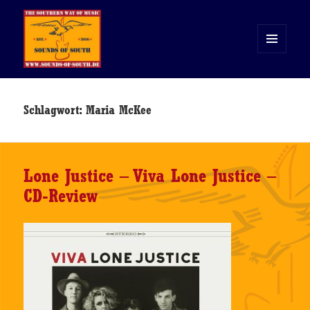
MENÜ
UND
WIDGETS
Sounds of South
Schlagwort:
Maria McKee
Lone Justice – Viva Lone Justice –
CD-Review