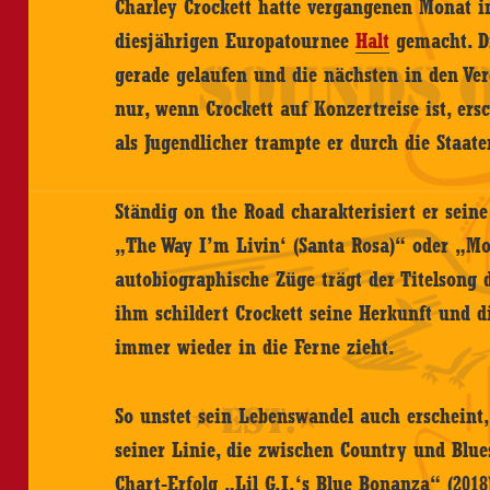
Charley Crockett hatte vergangenen Monat 
diesjährigen Europatournee
Halt
gemacht. Di
gerade gelaufen und die nächsten in den Ver
nur, wenn Crockett auf Konzertreise ist, ersch
als Jugendlicher trampte er durch die Staate
Ständig on the Road charakterisiert er sein
„The Way I’m Livin‘ (Santa Rosa)“ oder „Mo
autobiographische Züge trägt der Titelsong 
ihm schildert Crockett seine Herkunft und d
immer wieder in die Ferne zieht.
So unstet sein Lebenswandel auch erscheint,
seiner Linie, die zwischen Country und Blues
Chart-Erfolg „Lil G.I.‘s Blue Bonanza“ (201