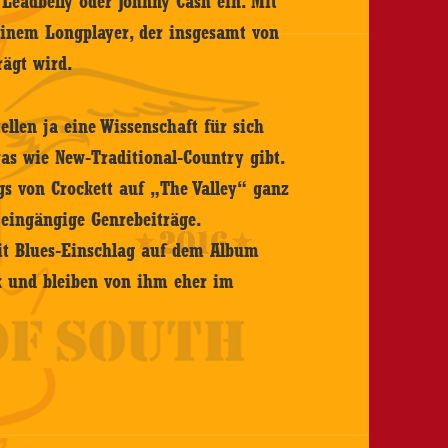
 Leadbelly oder Johnny Cash ein. Mit
einem Longplayer, der insgesamt von
ägt wird.
llen ja eine Wissenschaft für sich
twas wie New-Traditional-Country gibt.
gs von Crockett auf „The Valley“ ganz
 eingängige Genrebeiträge.
mit Blues-Einschlag auf dem Album
k und bleiben von ihm eher im