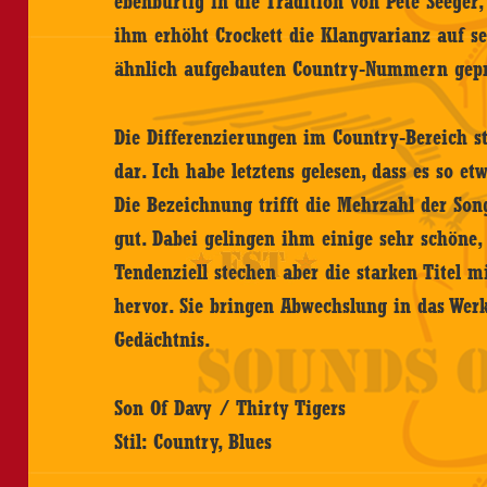
ebenbürtig in die Tradition von Pete Seeger,
ihm erhöht Crockett die Klangvarianz auf s
ähnlich aufgebauten Country-Nummern gepr
Die Differenzierungen im Country-Bereich ste
dar. Ich habe letztens gelesen, dass es so e
Die Bezeichnung trifft die Mehrzahl der Son
gut. Dabei gelingen ihm einige sehr schöne,
Tendenziell stechen aber die starken Titel 
hervor. Sie bringen Abwechslung in das Wer
Gedächtnis.
Son Of Davy / Thirty Tigers
Stil: Country, Blues