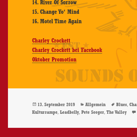
14. River Of Sorrow
15. Change Yo‘ Mind
16. Motel Time Again
Charley Crockett
Charley Crockett bei Facebook
Oktober Promotion
Veröffentlicht
Kategorien
Schlagwö
,
13. September 2019
Allgemein
Blues
Cha
am
,
,
,
Kulturrampe
Leadbelly
Pete Seeger
The Valley