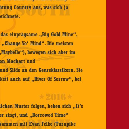
chtung Country aus, was sich ja
eichnete.
e das einprägsame „Big Gold Mine“,
d „Change Yo‘ Mind“. Die meisten
Maybelle“), bewegen sich aber im
 von Machart und
und Slide an den Genreklassikern. Sie
kett auch auf „River Of Sorrow“, bei
chen Muster folgen, heben sich „It’s
fer singt, und „Borrowed Time“
 zusammen mit Evan Felke (Turnpike