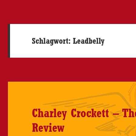
Schlagwort:
Leadbelly
Charley Crockett – Th
Review