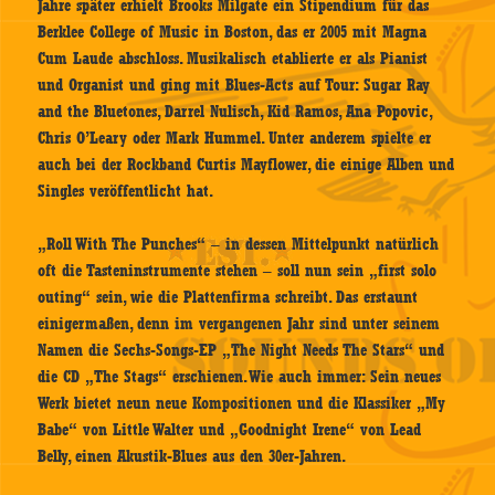
Jahre später erhielt Brooks Milgate ein Stipendium für das
Berklee College of Music in Boston, das er 2005 mit Magna
Cum Laude abschloss. Musikalisch etablierte er als Pianist
und Organist und ging mit Blues-Acts auf Tour: Sugar Ray
and the Bluetones, Darrel Nulisch, Kid Ramos, Ana Popovic,
Chris O’Leary oder Mark Hummel. Unter anderem spielte er
auch bei der Rockband Curtis Mayflower, die einige Alben und
Singles veröffentlicht hat.
„Roll With The Punches“ – in dessen Mittelpunkt natürlich
oft die Tasteninstrumente stehen – soll nun sein „first solo
outing“ sein, wie die Plattenfirma schreibt. Das erstaunt
einigermaßen, denn im vergangenen Jahr sind unter seinem
Namen die Sechs-Songs-EP „The Night Needs The Stars“ und
die CD „The Stags“ erschienen. Wie auch immer: Sein neues
Werk bietet neun neue Kompositionen und die Klassiker „My
Babe“ von Little Walter und „Goodnight Irene“ von Lead
Belly, einen Akustik-Blues aus den 30er-Jahren.