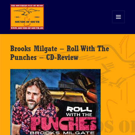
MENÜ
UND
WIDGETS
Sounds of South
Brooks Milgate – Roll With The
Punches – CD-Review