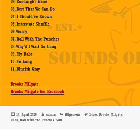
02. Goodnight Irene
03. Best That We Can Do
04. I Should’ve Known
05. Interstate Shuffle
06. Worry
07. Roll With The Punches
08. Why’d I Wait So Long
09. My Babe
10. So Long
11. Blueish Gray
Brooks Milgate
Brooks Milgate bei Facebook
Veröffentlicht
Autor
Kategorien
Schlagwörter
,
,
16. April 2026
admin
Allgemein
Blues
Brooks Milgate
am
,
,
Rock
Roll With The Punches
Soul