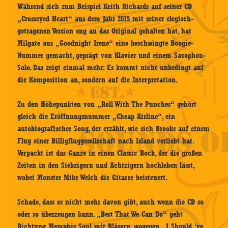
Während sich zum Beispiel Keith Richards auf seiner CD
„Crosseyed Heart“ aus dem Jahr 2015 mit seiner elegisch-
getragenen Version eng an das Original gehalten hat, hat
Milgate aus „Goodnight Irene“ eine beschwingte Boogie-
Nummer gemacht, geprägt von Klavier und einem Saxophon-
Solo. Das zeigt einmal mehr: Es kommt nicht unbedingt auf
die Komposition an, sondern auf die Interpretation.
Zu den Höhepunkten von „Roll With The Punches“ gehört
gleich die Eröffnungsnummer „Cheap Airline“, ein
autobiografischer Song, der erzählt, wie sich Brooks auf einem
Flug einer Billigfluggesellschaft nach Island verliebt hat.
Verpackt ist das Ganze in einen Classic Rock, der die großen
Zeiten in den Siebzigern und Achtzigern hochleben lässt,
wobei Monster Mike Welch die Gitarre beisteuert.
Schade, dass es nicht mehr davon gibt, auch wenn die CD so
oder so überzeugen kann. „Best That We Can Do“ geht
Richtung Memphis Soul mit Bläsern, wogegen „I Should ’ve