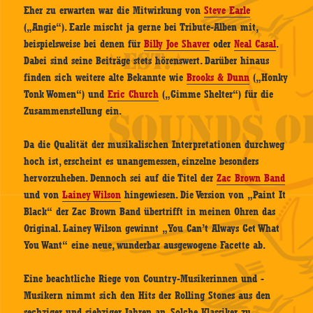
Eher zu erwarten war die Mitwirkung von
Steve Earle
(„Angie“). Earle mischt ja gerne bei Tribute-Alben mit,
beispielsweise bei denen für
Billy Joe Shaver
oder
Neal Casal
.
Dabei sind seine Beiträge stets hörenswert. Darüber hinaus
finden sich weitere alte Bekannte wie
Brooks & Dunn
(„Honky
Tonk Women“) und
Eric Church
(„Gimme Shelter“) für die
Zusammenstellung ein.
Da die Qualität der musikalischen Interpretationen durchweg
hoch ist, erscheint es unangemessen, einzelne besonders
hervorzuheben. Dennoch sei auf die Titel der
Zac Brown Band
und von
Lainey Wilson
hingewiesen. Die Version von „Paint It
Black“ der Zac Brown Band übertrifft in meinen Ohren das
Original. Lainey Wilson gewinnt „You Can’t Always Get What
You Want“ eine neue, wunderbar ausgewogene Facette ab.
Eine beachtliche Riege von Country-Musikerinnen und -
Musikern nimmt sich den Hits der Rolling Stones aus den
sechziger und siebziger Jahren an. Solche Klassiker zu