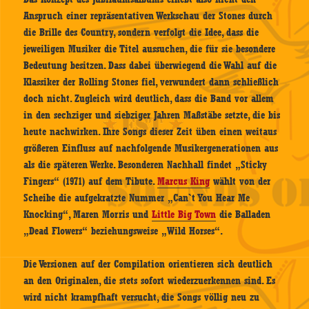
Anspruch einer repräsentativen Werkschau der Stones durch
die Brille des Country, sondern verfolgt die Idee, dass die
jeweiligen Musiker die Titel aussuchen, die für sie besondere
Bedeutung besitzen. Dass dabei überwiegend die Wahl auf die
Klassiker der Rolling Stones fiel, verwundert dann schließlich
doch nicht. Zugleich wird deutlich, dass die Band vor allem
in den sechziger und siebziger Jahren Maßstäbe setzte, die bis
heute nachwirken. Ihre Songs dieser Zeit üben einen weitaus
größeren Einfluss auf nachfolgende Musikergenerationen aus
als die späteren Werke. Besonderen Nachhall findet „Sticky
Fingers“ (1971) auf dem Tibute.
Marcus King
wählt von der
Scheibe die aufgekratzte Nummer „Can`t You Hear Me
Knocking“, Maren Morris und
Little Big Town
die Balladen
„Dead Flowers“ beziehungsweise „Wild Horses“.
Die Versionen auf der Compilation orientieren sich deutlich
an den Originalen, die stets sofort wiederzuerkennen sind. Es
wird nicht krampfhaft versucht, die Songs völlig neu zu