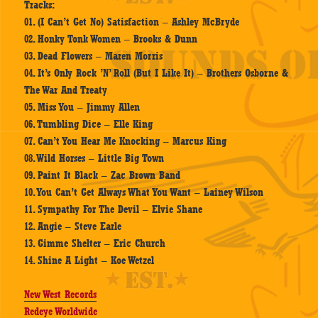
Tracks:
01. (I Can’t Get No) Satisfaction – Ashley McBryde
02. Honky Tonk Women – Brooks & Dunn
03. Dead Flowers – Maren Morris
04. It’s Only Rock ’N’ Roll (But I Like It) – Brothers Osborne &
The War And Treaty
05. Miss You – Jimmy Allen
06. Tumbling Dice – Elle King
07. Can’t You Hear Me Knocking – Marcus King
08. Wild Horses – Little Big Town
09. Paint It Black – Zac Brown Band
10. You Can’t Get Always What You Want – Lainey Wilson
11. Sympathy For The Devil – Elvie Shane
12. Angie – Steve Earle
13. Gimme Shelter – Eric Church
14. Shine A Light – Koe Wetzel
New West Records
Redeye Worldwide