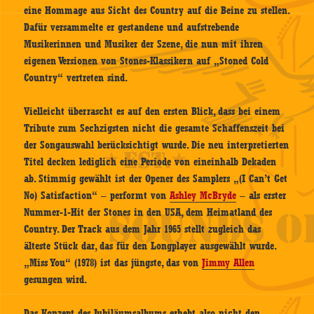
eine Hommage aus Sicht des Country auf die Beine zu stellen.
Dafür versammelte er gestandene und aufstrebende
Musikerinnen und Musiker der Szene, die nun mit ihren
eigenen Versionen von Stones-Klassikern auf „Stoned Cold
Country“ vertreten sind.
Vielleicht überrascht es auf den ersten Blick, dass bei einem
Tribute zum Sechzigsten nicht die gesamte Schaffenszeit bei
der Songauswahl berücksichtigt wurde. Die neu interpretierten
Titel decken lediglich eine Periode von eineinhalb Dekaden
ab. Stimmig gewählt ist der Opener des Samplers „(I Can’t Get
No) Satisfaction“ – performt von
Ashley McBryde
– als erster
Nummer-1-Hit der Stones in den USA, dem Heimatland des
Country. Der Track aus dem Jahr 1965 stellt zugleich das
älteste Stück dar, das für den Longplayer ausgewählt wurde.
„Miss You“ (1978) ist das jüngste, das von
Jimmy Allen
gesungen wird.
Das Konzept des Jubiläumsalbums erhebt also nicht den