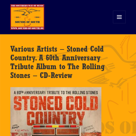
MENÜ
UND
WIDGETS
Sounds of South
Various Artists – Stoned Cold
Country. A 60th Anniversary
Tribute Album to The Rolling
Stones – CD-Review