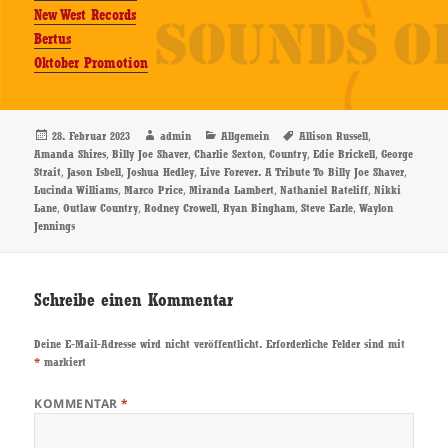
New West Records
Bertus
Oktober Promotion
Veröffentlicht
Autor
Kategorien
Schlagwörter
,
28. Februar 2023
admin
Allgemein
Allison Russell
am
,
,
,
,
,
Amanda Shires
Billy Joe Shaver
Charlie Sexton
Country
Edie Brickell
George
,
,
,
,
Strait
Jason Isbell
Joshua Hedley
Live Forever. A Tribute To Billy Joe Shaver
,
,
,
,
Lucinda Williams
Marco Price
Miranda Lambert
Nathaniel Rateliff
Nikki
,
,
,
,
,
Lane
Outlaw Country
Rodney Crowell
Ryan Bingham
Steve Earle
Waylon
Jennings
Schreibe einen Kommentar
Deine E-Mail-Adresse wird nicht veröffentlicht.
Erforderliche Felder sind mit
*
markiert
KOMMENTAR
*