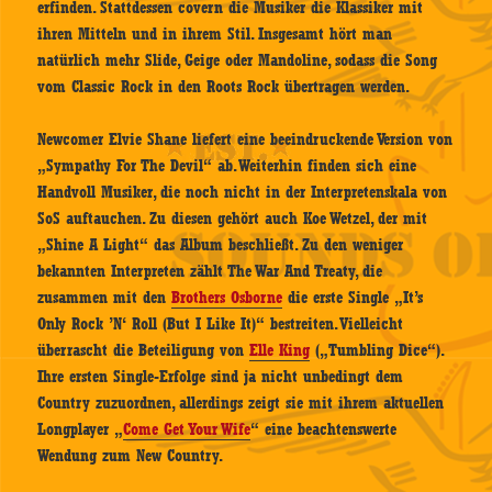
erfinden. Stattdessen covern die Musiker die Klassiker mit
ihren Mitteln und in ihrem Stil. Insgesamt hört man
natürlich mehr Slide, Geige oder Mandoline, sodass die Song
vom Classic Rock in den Roots Rock übertragen werden.
Newcomer Elvie Shane liefert eine beeindruckende Version von
„Sympathy For The Devil“ ab. Weiterhin finden sich eine
Handvoll Musiker, die noch nicht in der Interpretenskala von
SoS auftauchen. Zu diesen gehört auch Koe Wetzel, der mit
„Shine A Light“ das Album beschließt. Zu den weniger
bekannten Interpreten zählt The War And Treaty, die
zusammen mit den
Brothers Osborne
die erste Single „It’s
Only Rock ’N‘ Roll (But I Like It)“ bestreiten. Vielleicht
überrascht die Beteiligung von
Elle King
(„Tumbling Dice“).
Ihre ersten Single-Erfolge sind ja nicht unbedingt dem
Country zuzuordnen, allerdings zeigt sie mit ihrem aktuellen
Longplayer „
Come Get Your Wife
“ eine beachtenswerte
Wendung zum New Country.