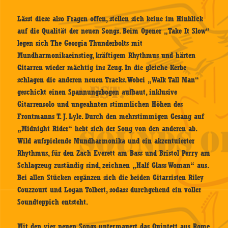
Lässt diese also Fragen offen, stellen sich keine im Hinblick
auf die Qualität der neuen Songs. Beim Opener „Take It Slow“
legen sich The Georgia Thunderbolts mit
Mundharmonikaeinstieg, kräftigem Rhythmus und härten
Gitarren wieder mächtig ins Zeug. In die gleiche Kerbe
schlagen die anderen neuen Tracks. Wobei „Walk Tall Man“
geschickt einen Spannungsbogen aufbaut, inklusive
Gitarrensolo und ungeahnten stimmlichen Höhen des
Frontmanns T. J. Lyle. Durch den mehrstimmigen Gesang auf
„Midnight Rider“ hebt sich der Song von den anderen ab.
Wild aufspielende Mundharmonika und ein akzentuierter
Rhythmus, für den Zach Everett am Bass und Bristol Perry am
Schlagzeug zuständig sind, zeichnen „Half Glass Woman“ aus.
Bei allen Stücken ergänzen sich die beiden Gitarristen Riley
Couzzourt und Logan Tolbert, sodass durchgehend ein voller
Soundteppich entsteht.
Mit den vier neuen Songs untermauert das Quintett aus Rome