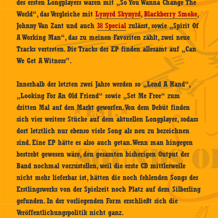
des ersten Longplayers waren mit „So You Wanna Change The
World“, das Vergleiche mit
Lynyrd Skynyrd
,
Blackberry Smoke
,
Johnny Van Zant und auch
38 Special
zulässt, sowie „Spirit Of
A Working Man“, das zu meinen Favoriten zählt, zwei neue
Tracks vertreten. Die Tracks der EP finden allesamt auf „Can
We Get A Witness”.
Innerhalb der letzten zwei Jahre werden so „Lend A Hand“,
„Looking For An Old Friend“ sowie „Set Me Free“ zum
dritten Mal auf den Markt geworfen. Von dem Debüt finden
sich vier weitere Stücke auf dem aktuellen Longplayer, sodass
dort letztlich nur ebenso viele Song als neu zu bezeichnen
sind. Eine EP hätte es also auch getan. Wenn man hingegen
bestrebt gewesen wäre, den gesamten bisherigen Output der
Band nochmal vorzustellen, weil die erste CD mittlerweile
nicht mehr lieferbar ist, hätten die noch fehlenden Songs des
Erstlingswerks von der Spielzeit noch Platz auf dem Silberling
gefunden. In der vorliegenden Form erschließt sich die
Veröffentlichungspolitik nicht ganz.