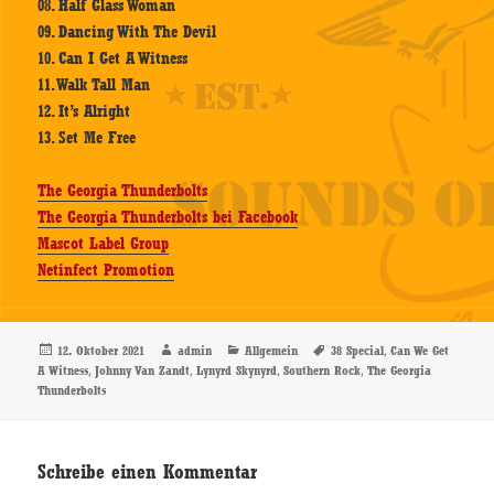
08. Half Glass Woman
09. Dancing With The Devil
10. Can I Get A Witness
11. Walk Tall Man
12. It’s Alright
13. Set Me Free
The Georgia Thunderbolts
The Georgia Thunderbolts bei Facebook
Mascot Label Group
Netinfect Promotion
Veröffentlicht
Autor
Kategorien
Schlagwörter
,
12. Oktober 2021
admin
Allgemein
38 Special
Can We Get
am
,
,
,
,
A Witness
Johnny Van Zandt
Lynyrd Skynyrd
Southern Rock
The Georgia
Thunderbolts
Schreibe einen Kommentar