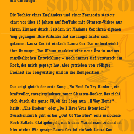
ein Gütesiegel.
Die Tochter eines Engländers und einer Französin startete
einst vor über 15 Jahren auf YouTube mit Gitarren-Videos aus
ihrem Zimmer durch. Seitdem ist Madame Cox ihren eigenen
Weg gegangen. Ihre Vorbilder hat sie längst hinter sich
gelassen. Laura Cox ist einfach Laura Cox. Das unterstreicht
ihre Aussage: „Das Album markiert eine neue Ära in meiner
musikalischen Entwicklung – noch immer tief verwurzelt im
Rock, der mich geprägt hat, aber getrieben von völliger
Freiheit im Songwriting und in der Komposition.“
Das zeigt gleich der erste Song „No Need To Try Harder“, ein
kraftvoller, energiegeladener, rauer Gitarren-Rocker. Das zieht
sich durch die ganze CD, ob der Song nun „A Way Home“
heißt, „The Broken“ oder „Do I Have Your Attention?“
Zwischendurch gibt es bei „Out Of The Blue“ eine melodiöse
Rock-Ballade. Glattgebügelt, nach dem Mainstream zielend ist
hier nichts. Wie gesagt: Laura Cox ist einfach Laura Cox.