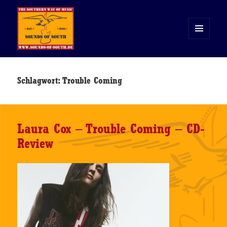
MENÜ
UND
WIDGETS
Sounds of South
Schlagwort:
Trouble Coming
Laura Cox – Trouble Coming – CD-
Review