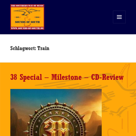
MENÜ
UND
WIDGETS
Sounds of South
Schlagwort:
Train
38 Special – Milestone – CD-Review