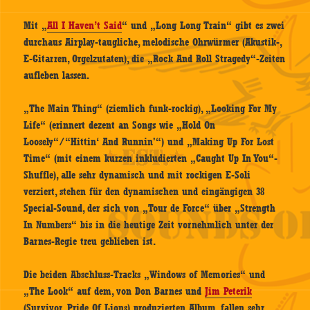
Mit „
All I Haven’t Said
“ und „Long Long Train“ gibt es zwei
durchaus Airplay-taugliche, melodische Ohrwürmer (Akustik-,
E-Gitarren, Orgelzutaten), die „Rock And Roll Stragedy“-Zeiten
aufleben lassen.
„The Main Thing“ (ziemlich funk-rockig), „Looking For My
Life“ (erinnert dezent an Songs wie „Hold On
Loosely“/“Hittin‘ And Runnin'“) und „Making Up For Lost
Time“ (mit einem kurzen inkludierten „Caught Up In You“-
Shuffle), alle sehr dynamisch und mit rockigen E-Soli
verziert, stehen für den dynamischen und eingängigen 38
Special-Sound, der sich von „Tour de Force“ über „Strength
In Numbers“ bis in die heutige Zeit vornehmlich unter der
Barnes-Regie treu geblieben ist.
Die beiden Abschluss-Tracks „Windows of Memories“ und
„The Look“ auf dem, von Don Barnes und
Jim Peterik
(Survivor, Pride Of Lions) produzierten Album, fallen sehr