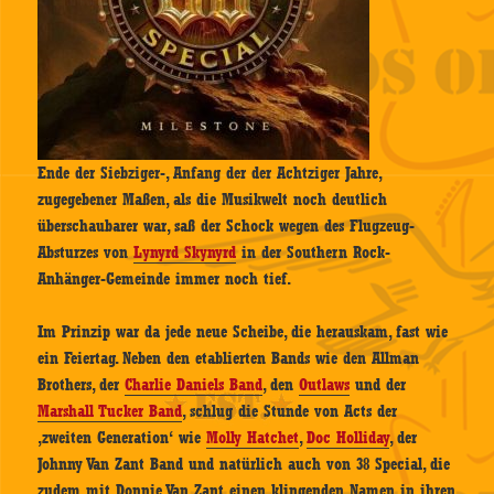
Ende der Siebziger-, Anfang der der Achtziger Jahre,
zugegebener Maßen, als die Musikwelt noch deutlich
überschaubarer war, saß der Schock wegen des Flugzeug-
Absturzes von
Lynyrd Skynyrd
in der Southern Rock-
Anhänger-Gemeinde immer noch tief.
Im Prinzip war da jede neue Scheibe, die herauskam, fast wie
ein Feiertag. Neben den etablierten Bands wie den Allman
Brothers, der
Charlie Daniels Band
, den
Outlaws
und der
Marshall Tucker Band
, schlug die Stunde von Acts der
‚zweiten Generation‘ wie
Molly Hatchet
,
Doc Holliday
, der
Johnny Van Zant Band und natürlich auch von 38 Special, die
zudem mit Donnie Van Zant einen klingenden Namen in ihren