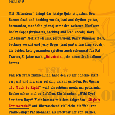
beinhaltet.
Mit ‚Milsestone“ bringt das jetzige Quintett, neben Don
Barnes (lead and backing vocals, lead and rhythm guitar,
harmonica, mandolin, piano) samt den weiteren Musikern
Bobby Capps (keyboards, backing and lead vocals), Gary
„Madman“ Moffatt (drums, percussion), Barry Dunaway (bass,
backing vocals) und Jerry Riggs (lead guitar, backing vocals),
die beiden Letztgenannten spielten auch schonmal für Pat
Travers, 21 Jahre nach „
Drivetrain
„, ein neues Studioalbum
heraus.
Und ich muss zugeben, ich habe den VÖ der Scheibe glatt
verpasst und bin eher zufällig darauf gestoßen. Der Opener
„
So Much So Right
“ weiß als schöner moderner polternder
Rocker schon mal zu Gefallen. Ein bisschen „Wild-Eyed
Southern Boys“-Flair kommt mit dem folgenden „
Slightly
Controversial
“ auf, überraschend vielleicht die Wahl von
Train-Sänger Pat Monahan als Duettpartner von Barnes.