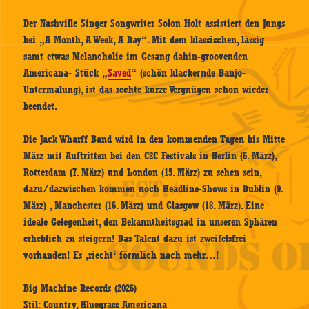
Der Nashville Singer Songwriter Solon Holt assistiert den Jungs
bei „A Month, A Week, A Day“. Mit dem klassischen, lässig
samt etwas Melancholie im Gesang dahin-groovenden
Americana- Stück „
Saved
“ (schön klackernde Banjo-
Untermalung), ist das rechte kurze Vergnügen schon wieder
beendet.
Die Jack Wharff Band wird in den kommenden Tagen bis Mitte
März mit Auftritten bei den C2C Festivals in Berlin (6. März),
Rotterdam (7. März) und London (15. März) zu sehen sein,
dazu/dazwischen kommen noch Headline-Shows in Dublin (9.
März) , Manchester (16. März) und Glasgow (18. März). Eine
ideale Gelegenheit, den Bekanntheitsgrad in unseren Sphären
erheblich zu steigern! Das Talent dazu ist zweifelsfrei
vorhanden! Es ‚riecht‘ förmlich nach mehr…!
Big Machine Records (2026)
Stil: Country, Bluegrass Americana