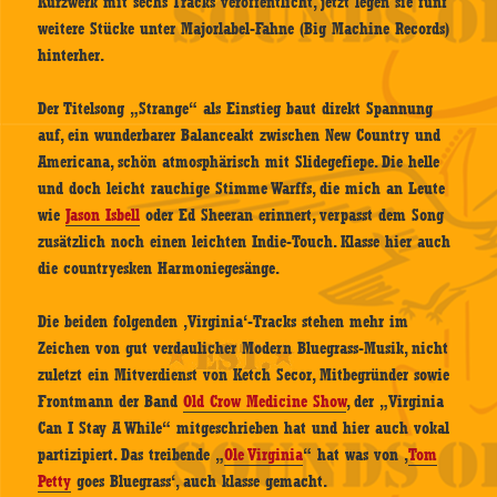
Kurzwerk mit sechs Tracks veröffentlicht, jetzt legen sie fünf
weitere Stücke unter Majorlabel-Fahne (Big Machine Records)
hinterher.
Der Titelsong „Strange“ als Einstieg baut direkt Spannung
auf, ein wunderbarer Balanceakt zwischen New Country und
Americana, schön atmosphärisch mit Slidegefiepe. Die helle
und doch leicht rauchige Stimme Warffs, die mich an Leute
wie
Jason Isbell
oder Ed Sheeran erinnert, verpasst dem Song
zusätzlich noch einen leichten Indie-Touch. Klasse hier auch
die countryesken Harmoniegesänge.
Die beiden folgenden ‚Virginia‘-Tracks stehen mehr im
Zeichen von gut verdaulicher Modern Bluegrass-Musik, nicht
zuletzt ein Mitverdienst von Ketch Secor, Mitbegründer sowie
Frontmann der Band
Old Crow Medicine Show
, der „Virginia
Can I Stay A While“
mitgeschrieben hat und hier auch vokal
partizipiert. Das treibende „
Ole Virginia
“ hat was von ‚
Tom
Petty
goes Bluegrass‘, auch klasse gemacht.