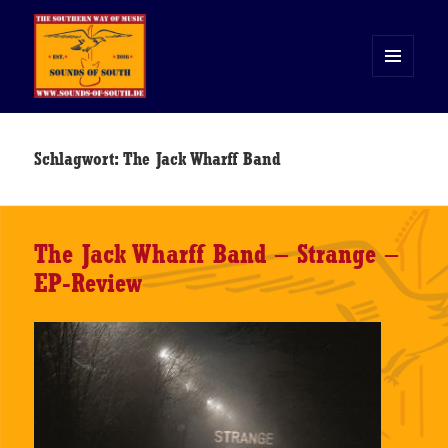
MENÜ
UND
WIDGETS
Sounds of South
Schlagwort:
The Jack Wharff Band
The Jack Wharff Band – Strange –
EP-Review