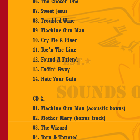
06. The Chosen One
07. Sweet Jesus
08. Troubled Wine
09. Machine Gun Man
10. Cry Me A River
11. Toe’n The Line
12. Found A Friend
13. Fadin‘ Away
14. Hate Your Guts
CD 2:
01. Machine Gun Man (acoustic bonus)
02. Mother Mary (bonus track)
03. The Wizard
04. Torn & Tattered