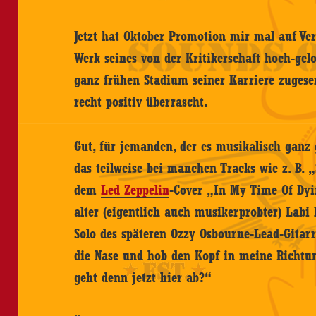
Jetzt hat Oktober Promotion mir mal auf Ve
Werk seines von der Kritikerschaft hoch-gel
ganz frühen Stadium seiner Karriere zuges
recht positiv überrascht.
Gut, für jemanden, der es musikalisch ganz 
das teilweise bei manchen Tracks wie z. B.
dem
Led Zeppelin
-Cover „In My Time Of Dyin
alter (eigentlich auch musikerprobter) Lab
Solo des späteren Ozzy Osbourne-Lead-Gitarr
die Nase und hob den Kopf in meine Richtu
geht denn jetzt hier ab?“