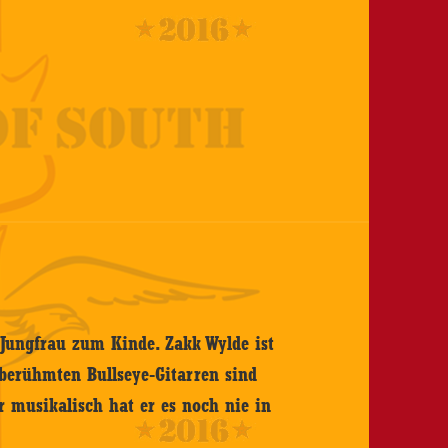
ungfrau zum Kinde. Zakk Wylde ist
 berühmten Bullseye-Gitarren sind
r musikalisch hat er es noch nie in