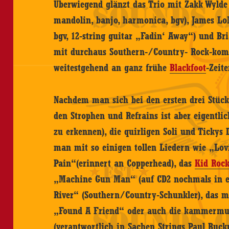
Überwiegend glänzt das Trio mit Zakk Wylde (
mandolin, banjo, harmonica, bgv), James LoM
bgv, 12-string guitar „Fadin‘ Away“) und Br
mit durchaus Southern-/Country- Rock-komp
weitestgehend an ganz frühe
Blackfoot
-Zeit
Nachdem man sich bei den ersten drei Stück
den Strophen und Refrains ist aber eigent
zu erkennen), die quirligen Soli und Tickys
man mit so einigen tollen Liedern wie „Lov
Pain“(erinnert an Copperhead), das
Kid Roc
„Machine Gun Man“ (auf CD2 nochmals in ei
River“ (Southern/Country-Schunkler), das m
„Found A Friend“ oder auch die kammermusi
(verantwortlich in Sachen Strings Paul Buck