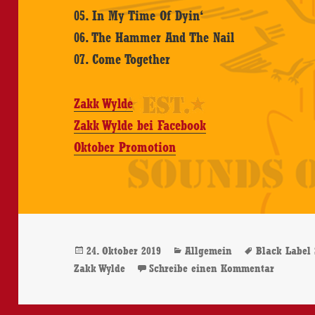
05. In My Time Of Dyin‘
06. The Hammer And The Nail
07. Come Together
Zakk Wylde
Zakk Wylde bei Facebook
Oktober Promotion
Veröffentlicht
Kategorien
Schlagwör
24. Oktober 2019
Allgemein
Black Label 
am
zu Pride
Zakk Wylde
Schreibe einen Kommentar