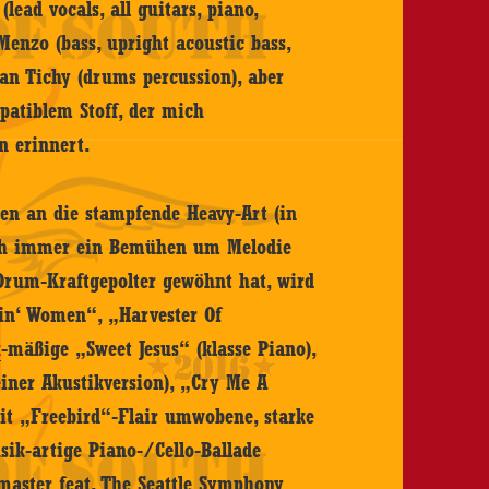
lead vocals, all guitars, piano,
enzo (bass, upright acoustic bass,
ian Tichy (drums percussion), aber
atiblem Stoff, der mich
en erinnert.
en an die stampfende Heavy-Art (in
lich immer ein Bemühen um Melodie
 Drum-Kraftgepolter gewöhnt hat, wird
in‘ Women“, „Harvester Of
k
-mäßige „Sweet Jesus“ (klasse Piano),
ner Akustikversion), „Cry Me A
it „Freebird“-Flair umwobene, starke
k-artige Piano-/Cello-Ballade
master feat. The Seattle Symphony