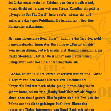
Set 2, das etwas mehr im Zeichen von Covermusik stand,
wurde direkt mit einem weiteren Stones-Klassiker eingeleitet.
„Sympathy For The Devil“ heizte sofort wieder ein und
animierte das topos-Publikum, die berühmten „Woo-Woo“-
Harmonies mitzusingen.
Mit dem „Lonesome Road Blues“ huldigte das Trio den wohl
namensgebenden Inspirator, Das funkige „Uncontainable“
vom neuen Album, bestach wieder mit Mandolinengezupfe, der
starke Slowblues „Letters On A Line“ (auch vom neuen
Longplayer), löste nochmals Szenenapplaus aus.
„Voodoo Chile“ in einer kurzen knackigen Version und „Shine
A Light“ von den Stones bildeten den Abschluss des
Hauptteils. Und wer noch nicht genug Stones-Adaptionen
gehört hatte, bekam mit „Honky Tonk Women“ als Zugabe
einen oben drauf gesetzt. Hier begaben sich die Drei von der
Bühne aus ins dicht gedrängte Publikum. Klasse das
integrierte Ticker-Intermezzo von Domi Back mit seinen