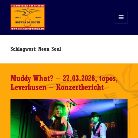
MENÜ
UND
WIDGETS
Sounds of South
Schlagwort:
Neon Soul
Muddy What? – 27.03.2026, topos,
Leverkusen – Konzertbericht