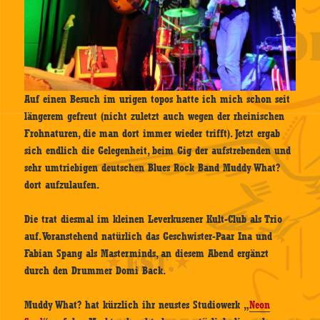
Auf einen Besuch im urigen topos hatte ich mich schon seit
längerem gefreut (nicht zuletzt auch wegen der rheinischen
Frohnaturen, die man dort immer wieder trifft). Jetzt ergab
sich endlich die Gelegenheit, beim Gig der aufstrebenden und
sehr umtriebigen deutschen Blues Rock Band Muddy What?
dort aufzulaufen.
Die trat diesmal im kleinen Leverkusener Kult-Club als Trio
auf. Voranstehend natürlich das Geschwister-Paar Ina und
Fabian Spang als Masterminds, an diesem Abend ergänzt
durch den Drummer Domi Back.
Muddy What? hat kürzlich ihr neustes Studiowerk „
Neon