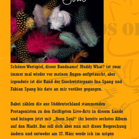
Schönes Wortspiel, dieser Bandname! Muddy What? ist zwar
immer mal wieder vor meinen Augen aufgetaucht, aber
irgendwie ist die Band des Geschwisterpaars Ina Spang und
Fabian Spang bis dato an mir vorüber gegangen.
Dabei zählen die aus Süddeutschland stammenden
Protagonisten zu den fleißigsten Live-Acts in diesem Lande
und bringen jetzt mit „Neon Soul“ ihr bereits sechstes Album
auf den Markt. Das soll sich aber nun mit dieser Besprechung
ändern und entweder am 27. März werde ich im urigen