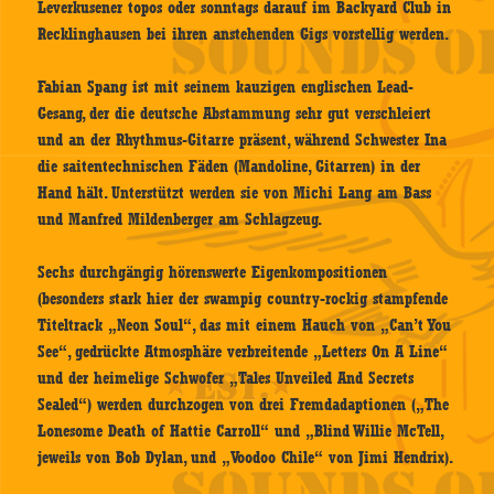
Leverkusener topos oder sonntags darauf im Backyard Club in
Recklinghausen bei ihren anstehenden Gigs vorstellig werden.
Fabian Spang ist mit seinem kauzigen englischen Lead-
Gesang, der die deutsche Abstammung sehr gut verschleiert
und an der Rhythmus-Gitarre präsent, während Schwester Ina
die saitentechnischen Fäden (Mandoline, Gitarren) in der
Hand hält. Unterstützt werden sie von Michi Lang am Bass
und Manfred Mildenberger am Schlagzeug.
Sechs durchgängig hörenswerte Eigenkompositionen
(besonders stark hier der swampig country-rockig stampfende
Titeltrack „Neon Soul“, das mit einem Hauch von „Can’t You
See“, gedrückte Atmosphäre verbreitende „Letters On A Line“
und der heimelige Schwofer „Tales Unveiled And Secrets
Sealed“) werden durchzogen von drei Fremdadaptionen („The
Lonesome Death of Hattie Carroll“ und „Blind Willie McTell,
jeweils von Bob Dylan, und „Voodoo Chile“ von Jimi Hendrix).