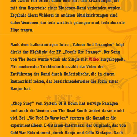
Der zweite Teil bricht daher eher mit den Erwartungen, die
mit dem Repertoire einer Bluegrass-Band verbunden werden.
Ergebnis dieser Wilderei in anderen Musikrichtungen sind
dabei Versionen, die teils wirklich gelungen sind, teils skurrile
Züge tragen.
Nach dem halbminütigen Intro „Yahoos And Triangles“ folgt
direkt das Highlight der EP „People Are Strange“. Der Song
von The Doors wurde vorab als Single mit
Video
ausgekoppelt.
Mit modernster Tricktechnik erzählt das Video die
Entführung der Band durch Außerirdische, die in einem
Raumschiff reisen, das bezeichnenderweise die Form eines
Banjos hat.
„Chop Suey“ von System Of A Down hat nervige Passagen
und auch die Version von The Dead South ändert daran nicht
viel. Bei „We Used To Vacation“ ersetzen die Kanadier die
experimentelleren E-Gitarren-Intermezzi des Originals, das von
Cold War Kids stammt, durch Banjo-und Cello-Einlagen. Nach