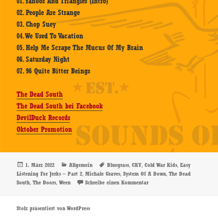
01. Yahoos And Triangles (Intro)
02. People Are Strange
03. Chop Suey
04. We Used To Vacation
05. Help Me Scrape The Mucus Of My Brain
06. Saturday Night
07. 96 Quite Bitter Beings
The Dead South
The Dead South bei Facebook
DevilDuck Records
Oktober Promotion
Veröffentlicht
Kategorien
Schlagwörter
,
,
,
1. März 2022
Allgemein
Bluegrass
CKY
Cold War Kids
Easy
am
,
,
,
Listening For Jerks – Part 2
Michale Graves
System Of A Down
The Dead
,
,
zu The Dead South – Easy Lis
South
The Doors
Ween
Schreibe einen Kommentar
Stolz präsentiert von WordPress