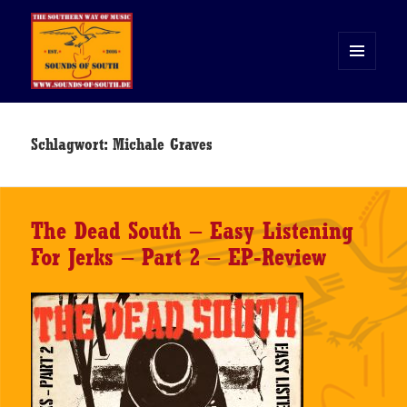
MENÜ
UND
WIDGETS
Sounds of South
Schlagwort:
Michale Graves
The Dead South – Easy Listening
For Jerks – Part 2 – EP-Review