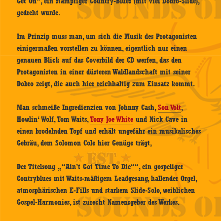
Get On“, ein stampfiger Country-Blues (mit viel Dobro-Slide),
gedreht wurde.
Im Prinzip muss man, um sich die Musik des Protagonisten
einigermaßen vorstellen zu können, eigentlich nur einen
genauen Blick auf das Coverbild der CD werfen, das den
Protagonisten in einer düsteren Waldlandschaft mit seiner
Dobro zeigt, die auch hier reichhaltig zum Einsatz kommt.
Man schmeiße Ingredienzien von Johnny Cash,
Son Volt
,
Howlin‘ Wolf, Tom Waits,
Tony Joe White
und Nick Cave in
einen brodelnden Topf und erhält ungefähr ein musikalisches
Gebräu, dem Solomon Cole hier Genüge trägt,
Der Titelsong „“Ain’t Got Time To Die““, ein gospeliger
Contryblues mit Waits-mäßigem Leadgesang, hallender Orgel,
atmosphärischen E-Fills und starkem Slide-Solo, weiblichen
Gospel-Harmonies, ist zurecht Namensgeber des Werkes.