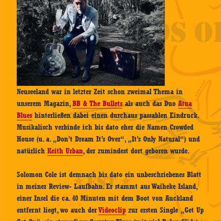
Neuseeland war in letzter Zeit schon zweimal Thema in
unserem Magazin,
BB & The Bullets
als auch das Duo
Atua
Blues
hinterließen dabei einen durchaus passablen Eindruck.
Musikalisch verbinde ich bis dato eher die Namen Crowded
House (u. a. „Don’t Dream It’s Over“, „It’s Only Natural“) und
natürlich
Keith Urban
, der zumindest dort geboren wurde.
Solomon Cole ist demnach bis dato ein unbeschriebenes Blatt
in meiner Review- Laufbahn. Er stammt aus Waiheke Island,
einer Insel die ca. 40 Minuten mit dem Boot von Auckland
entfernt liegt, wo auch der
Videoclip
zur ersten Single „Get Up