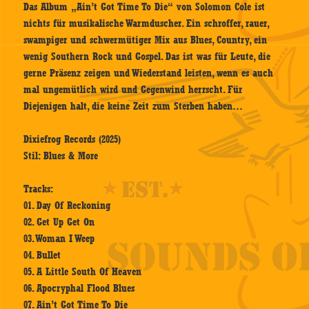
Das Album „Ain’t Got Time To Die“ von Solomon Cole ist
nichts für musikalische Warmduscher. Ein schroffer, rauer,
swampiger und schwermütiger Mix aus Blues, Country, ein
wenig Southern Rock und Gospel. Das ist was für Leute, die
gerne Präsenz zeigen und Wiederstand leisten, wenn es auch
mal ungemütlich wird und Gegenwind herrscht. Für
Diejenigen halt, die keine Zeit zum Sterben haben…
Dixiefrog Records (2025)
Stil: Blues & More
Tracks:
01. Day Of Reckoning
02. Get Up Get On
03. Woman I Weep
04. Bullet
05. A Little South Of Heaven
06. Apocryphal Flood Blues
07. Ain’t Got Time To Die