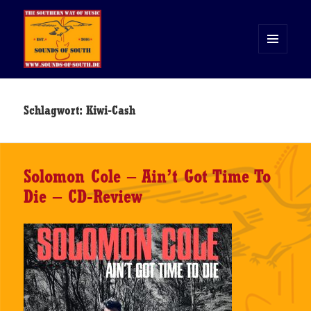
MENÜ
UND
WIDGETS
Sounds of South
Schlagwort:
Kiwi-Cash
Solomon Cole – Ain’t Got Time To
Die – CD-Review