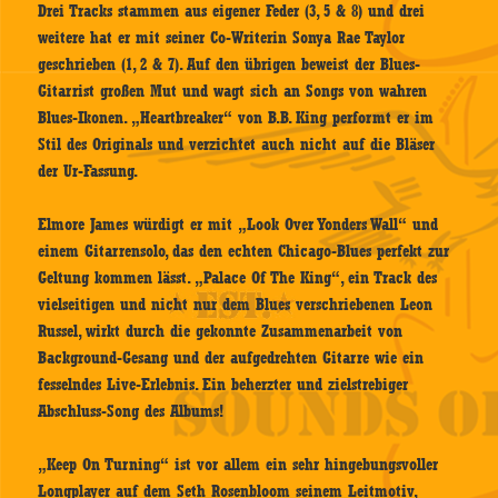
Drei Tracks stammen aus eigener Feder (3, 5 & 8) und drei
weitere hat er mit seiner Co-Writerin Sonya Rae Taylor
geschrieben (1, 2 & 7). Auf den übrigen beweist der Blues-
Gitarrist großen Mut und wagt sich an Songs von wahren
Blues-Ikonen. „Heartbreaker“ von B.B. King performt er im
Stil des Originals und verzichtet auch nicht auf die Bläser
der Ur-Fassung.
Elmore James würdigt er mit „Look Over Yonders Wall“ und
einem Gitarrensolo, das den echten Chicago-Blues perfekt zur
Geltung kommen lässt. „Palace Of The King“, ein Track des
vielseitigen und nicht nur dem Blues verschriebenen Leon
Russel, wirkt durch die gekonnte Zusammenarbeit von
Background-Gesang und der aufgedrehten Gitarre wie ein
fesselndes Live-Erlebnis. Ein beherzter und zielstrebiger
Abschluss-Song des Albums!
„Keep On Turning“ ist vor allem ein sehr hingebungsvoller
Longplayer auf dem Seth Rosenbloom seinem Leitmotiv,