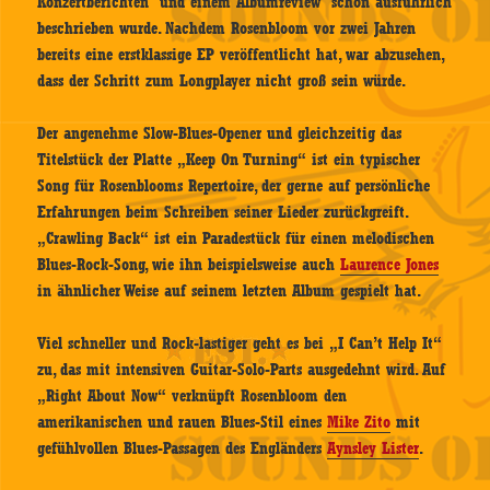
Konzertberichten und einem Albumreview schon ausführlich
beschrieben wurde. Nachdem Rosenbloom vor zwei Jahren
bereits eine erstklassige EP veröffentlicht hat, war abzusehen,
dass der Schritt zum Longplayer nicht groß sein würde.
Der angenehme Slow-Blues-Opener und gleichzeitig das
Titelstück der Platte „Keep On Turning“ ist ein typischer
Song für Rosenblooms Repertoire, der gerne auf persönliche
Erfahrungen beim Schreiben seiner Lieder zurückgreift.
„Crawling Back“ ist ein Paradestück für einen melodischen
Blues-Rock-Song, wie ihn beispielsweise auch
Laurence Jones
in ähnlicher Weise auf seinem letzten Album gespielt hat.
Viel schneller und Rock-lastiger geht es bei „I Can’t Help It“
zu, das mit intensiven Guitar-Solo-Parts ausgedehnt wird. Auf
„Right About Now“ verknüpft Rosenbloom den
amerikanischen und rauen Blues-Stil eines
Mike Zito
mit
gefühlvollen Blues-Passagen des Engländers
Aynsley Lister
.