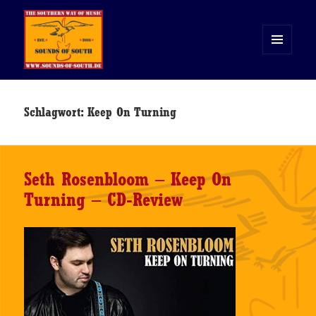
MENÜ
UND
WIDGETS
Sounds of South
Schlagwort:
Keep On Turning
Seth Rosenbloom – Keep On
Turning – CD-Review