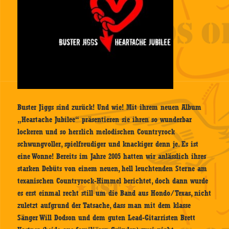
Buster Jiggs sind zurück! Und wie! Mit ihrem neuen Album
„Heartache Jubilee“ präsentieren sie ihren so wunderbar
lockeren und so herrlich melodischen Countryrock
schwungvoller, spielfreudiger und knackiger denn je. Es ist
eine Wonne! Bereits im Jahre 2005 hatten wir anlässlich ihres
starken Debüts von einem neuen, hell leuchtenden Sterne am
texanischen Countryrock-Himmel berichtet, doch dann wurde
es erst einmal recht still um die Band aus Hondo/Texas, nicht
zuletzt aufgrund der Tatsache, dass man mit dem klasse
Sänger Will Dodson und dem guten Lead-Gitarristen Brett