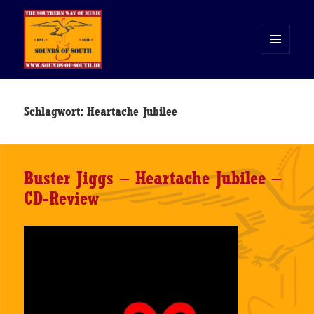
MENÜ
UND
WIDGETS
Sounds of South
Schlagwort:
Heartache Jubilee
Buster Jiggs – Heartache Jubilee –
CD-Review