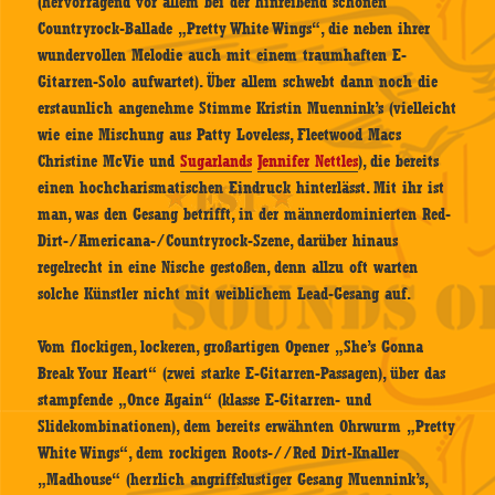
(hervorragend vor allem bei der hinreißend schönen
Countryrock-Ballade „Pretty White Wings“, die neben ihrer
wundervollen Melodie auch mit einem traumhaften E-
Gitarren-Solo aufwartet). Über allem schwebt dann noch die
erstaunlich angenehme Stimme Kristin Muennink’s (vielleicht
wie eine Mischung aus Patty Loveless, Fleetwood Macs
Christine McVie und
Sugarlands
Jennifer Nettles
), die bereits
einen hochcharismatischen Eindruck hinterlässt. Mit ihr ist
man, was den Gesang betrifft, in der männerdominierten Red-
Dirt-/Americana-/Countryrock-Szene, darüber hinaus
regelrecht in eine Nische gestoßen, denn allzu oft warten
solche Künstler nicht mit weiblichem Lead-Gesang auf.
Vom flockigen, lockeren, großartigen Opener „She’s Gonna
Break Your Heart“ (zwei starke E-Gitarren-Passagen), über das
stampfende „Once Again“ (klasse E-Gitarren- und
Slidekombinationen), dem bereits erwähnten Ohrwurm „Pretty
White Wings“, dem rockigen Roots-//Red Dirt-Knaller
„Madhouse“ (herrlich angriffslustiger Gesang Muennink’s,