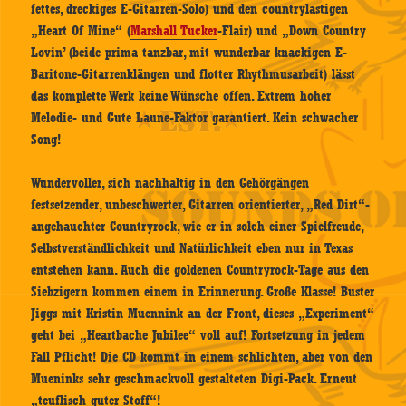
fettes, dreckiges E-Gitarren-Solo) und den countrylastigen
„Heart Of Mine“ (
Marshall Tucker
-Flair) und „Down Country
Lovin’ (beide prima tanzbar, mit wunderbar knackigen E-
Baritone-Gitarrenklängen und flotter Rhythmusarbeit) lässt
das komplette Werk keine Wünsche offen. Extrem hoher
Melodie- und Gute Laune-Faktor garantiert. Kein schwacher
Song!
Wundervoller, sich nachhaltig in den Gehörgängen
festsetzender, unbeschwerter, Gitarren orientierter, „Red Dirt“-
angehauchter Countryrock, wie er in solch einer Spielfreude,
Selbstverständlichkeit und Natürlichkeit eben nur in Texas
entstehen kann. Auch die goldenen Countryrock-Tage aus den
Siebzigern kommen einem in Erinnerung. Große Klasse! Buster
Jiggs mit Kristin Muennink an der Front, dieses „Experiment“
geht bei „Heartbache Jubilee“ voll auf! Fortsetzung in jedem
Fall Pflicht! Die CD kommt in einem schlichten, aber von den
Mueninks sehr geschmackvoll gestalteten Digi-Pack. Erneut
„teuflisch guter Stoff“!