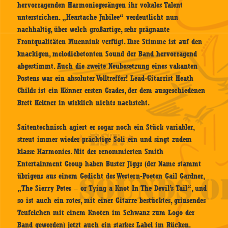
hervorragenden Harmoniegesängen ihr vokales Talent
unterstrichen. „Heartache Jubilee“ verdeutlicht nun
nachhaltig, über welch großartige, sehr prägnante
Frontqualitäten Muennink verfügt. Ihre Stimme ist auf den
knackigen, melodiebetonten Sound der Band hervorragend
abgestimmt. Auch die zweite Neubesetzung eines vakanten
Postens war ein absoluter Volltreffer! Lead-Gitarrist Heath
Childs ist ein Könner ersten Grades, der dem ausgeschiedenen
Brett Keltner in wirklich nichts nachsteht.
Saitentechnisch agiert er sogar noch ein Stück variabler,
streut immer wieder prächtige Soli ein und singt zudem
klasse Harmonies. Mit der renommierten Smith
Entertainment Group haben Buster Jiggs (der Name stammt
übrigens aus einem Gedicht des Western-Poeten Gail Gardner,
„The Sierry Petes – or Tying a Knot In The Devil’s Tail“, und
so ist auch ein rotes, mit einer Gitarre bestücktes, grinsendes
Teufelchen mit einem Knoten im Schwanz zum Logo der
Band geworden) jetzt auch ein starkes Label im Rücken.