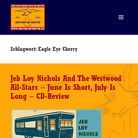
MENÜ
UND
WIDGETS
Sounds of South
Schlagwort:
Eagle Eye Cherry
Jeb Loy Nichols And The Westwood
All-Stars – June Is Short, July Is
Long – CD-Review