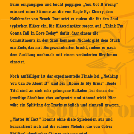
Beim eingängigen und leicht poppigen „You Got It Wrong“
erinnert seine Stimme an die von Eagle Eye Cherry, dem
Halbbruder von Neneh. Dort setzt er zudem die für den Soul
typischen Bläser ein. Die Bläsereinsätze sorgen auf „Think I’m
Gonna Fall In Love Today“ dafür, dass einem die
Commitments in den Sinn kommen. Nichols gibt dem Stück
ein Ende, das mit Hörgewohnheiten bricht, indem es nach
dem Ausklang nochmals mit einem veränderten Rhythmus
einsetzt.
Noch auffälliger ist das experimentelle Finale bei „Nothing
You Can Do About It“ und bei „Home In My Arms”. Beide
Titel sind an sich sehr gelungene Balladen, bei denen der
jeweilige Abschluss eher aufgesetzt und störend wirkt. Hier
wäre ein Splitting der Tracks möglich und sinnvoll gewesen.
„Matter Of Fact“ kommt ohne diese Spielereien aus und
konzentriert sich auf die schöne Melodie, die von Colvis
Phillips‘ akustischer Gitarre getragen wird.