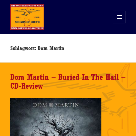
MENÜ
UND
WIDGETS
Sounds of South
Schlagwort:
Dom Martin
Dom Martin – Buried In The Hail –
CD-Review