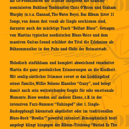
Als Co-Produzenten der Scheibe fungieren die Grammy
nominierten Dubliner Tonkünstler Chris O’Brien und Graham
Murphy (u.v.a. Clannad, The Water Boys). Das Album listet 11
Songs, von denen drei vorab als Single erschienen sind,
darunter auch der mächtige Track “Belfast Blues”. Getragen
von Martins typischer nordirischer Blues-Voice und dem
massiven Guitar-Sound schildert der Titel die Erlebnisse als
Bühnenmusiker in den Pubs und Clubs der Heimatstadt.
Melodisch einfühlsam und komplett abweichend verarbeitet
Martin die ganz persönlichen Erinnerungen an die Kindheit.
Mit soulig-zärtlicher Stimmer covert er das Lieblingslied
seiner Familie, Willie Nelsons Klassiker “Crazy”, und belegt
damit auch sein weitreichendes Gespür für sehr emotionale
Momente. Diese werden auf anderer Ebene, z.B. in der
intensiven Fuzz-Nummer “Unhinged” (der 1. Single-
Auskopplungl) bärenstark abgeliefert oder im traditionellen
Blues-Rock “Howlin’” powerful intoniert. Atmosphärisch breit
angelegt klingt hingegen der Album-Titelsong “Buried In The