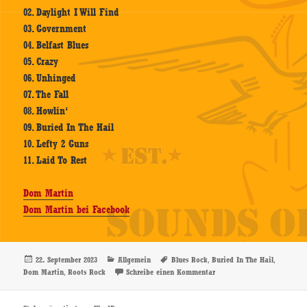
02. Daylight I Will Find
03. Government
04. Belfast Blues
05. Crazy
06. Unhinged
07. The Fall
08. Howlin‘
09. Buried In The Hail
10. Lefty 2 Guns
11. Laid To Rest
Dom Martin
Dom Martin bei Facebook
Veröffentlicht
Kategorien
Schlagwörter
,
,
22. September 2023
Allgemein
Blues Rock
Buried In The Hail
am
,
zu Dom Martin – Buried In
Dom Martin
Roots Rock
Schreibe einen Kommentar