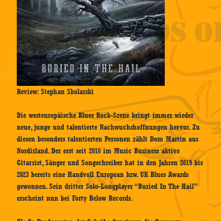
Review: Stephan Skolarski
Die westeuropäische Blues Rock-Szene bringt immer wieder
neue, junge und talentierte Nachwuchshoffnungen hervor. Zu
diesen besonders talentierten Personen zählt Dom Martin aus
Nordirland. Der erst seit 2018 im Music Business aktive
Gitarrist, Sänger und Songschreiber hat in den Jahren 2019 bis
2023 bereits eine Handvoll European bzw. UK Blues Awards
gewonnen. Sein dritter Solo-Longplayer “Buried In The Hail”
erscheint nun bei Forty Below Records.