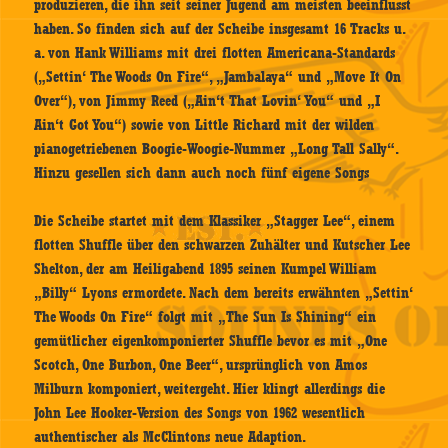
produzieren, die ihn seit seiner Jugend am meisten beeinflusst
haben. So finden sich auf der Scheibe insgesamt 16 Tracks u.
a. von Hank Williams mit drei flotten Americana-Standards
(„Settin‘ The Woods On Fire“, „Jambalaya“ und „Move It On
Over“), von Jimmy Reed („Ain‘t That Lovin‘ You“ und „I
Ain‘t Got You“) sowie von Little Richard mit der wilden
pianogetriebenen Boogie-Woogie-Nummer „Long Tall Sally“.
Hinzu gesellen sich dann auch noch fünf eigene Songs
Die Scheibe startet mit dem Klassiker „Stagger Lee“, einem
flotten Shuffle über den schwarzen Zuhälter und Kutscher Lee
Shelton, der am Heiligabend 1895 seinen Kumpel William
„Billy“ Lyons ermordete. Nach dem bereits erwähnten „Settin‘
The Woods On Fire“ folgt mit „The Sun Is Shining“ ein
gemütlicher eigenkomponierter Shuffle bevor es mit „One
Scotch, One Burbon, One Beer“, ursprünglich von Amos
Milburn komponiert, weitergeht. Hier klingt allerdings die
John Lee Hooker-Version des Songs von 1962 wesentlich
authentischer als McClintons neue Adaption.