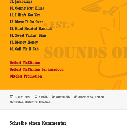
09. Jambalaya
10. Conneticut Blues
11. I Ain‘t Got You
12. Move It On Over
13. Hard Hearted Hannah
14. Sweet Talkin‘ Man
15. Money Honey
16. Call Me A Cab
Delbert McClinton
Delbert McClinton bei Facebook
Oktober Promotion
Veröffentlicht
Autor
Kategorien
Schlagwörter
,
9. Mai 2022
admin
Allgemein
Americana
Delbert
am
,
McClinton
Outdated Emotion
Schreibe einen Kommentar