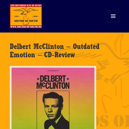
MENÜ
UND
WIDGETS
Sounds of South
Delbert McClinton – Outdated
Emotion – CD-Review