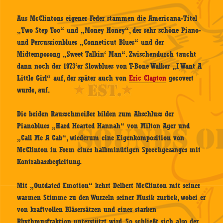
Aus McClintons eigener Feder stammen die Americana-Titel
„Two Step Too“ und „Money Honey“, der sehr schöne Piano-
und Percussionblues „Conneticut Blues“ und der
Midtemposong „Sweet Talkin‘ Man“. Zwischendurch taucht
dann noch der 1973‘er Slowblues von T-Bone Walker „I Want A
Little Girl“ auf, der später auch von
Eric Clapton
gecovert
wurde, auf.
Die beiden Rausschmeißer bilden zum Abschluss der
Pianoblues „Hard Hearted Hannah“ von Milton Ager und
„Call Me A Cab“, wiederum eine Eigenkomposition von
McClinton in Form eines halbminütigen Sprechgesanges mit
Kontrabassbegleitung.
Mit „Outdated Emotion“ kehrt Delbert McClinton mit seiner
warmen Stimme zu den Wurzeln seiner Musik zurück, wobei er
von kraftvollen Bläsersätzen und einer starken
Rhythmusfraktion unterstützt wird. So schließt sich also der