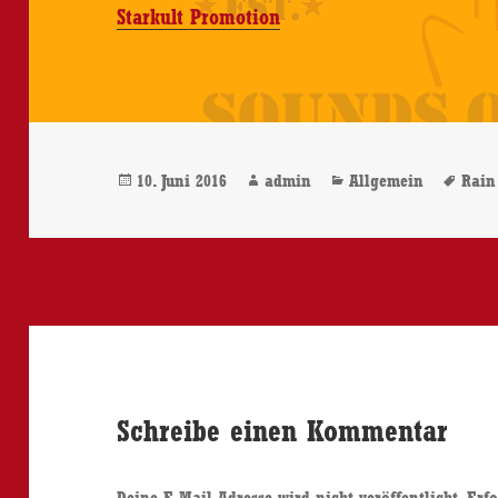
Starkult Promotion
Veröffentlicht
Autor
Kategorien
Sch
10. Juni 2016
admin
Allgemein
Rain
am
Schreibe einen Kommentar
Deine E-Mail-Adresse wird nicht veröffentlicht.
Erfo