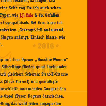
 ihrem relaxten, kauzigen, fast
eine Seite zog. Da ich auch schon
 Typen wie
J.J. Cale
& Co. Gefallen
ort sympathisch. Bei ihm frage ich
rankertem ‚Gesangs‘-Stil andauernd,
Singen anfängt. Einfach klasse, wie
‘.
zip mit dem Opener „Hoochie Woman“
 Silberlinge fließen quasi ineinander
nach gleichem Schema: Strat-E-Gitarre
s (Steve Forrest) und gemäßigte
losschleife anmutenden Gangart den
e Orgel (Tyson Rogers) dazwischen.
elling, das wohl jeden engagierten