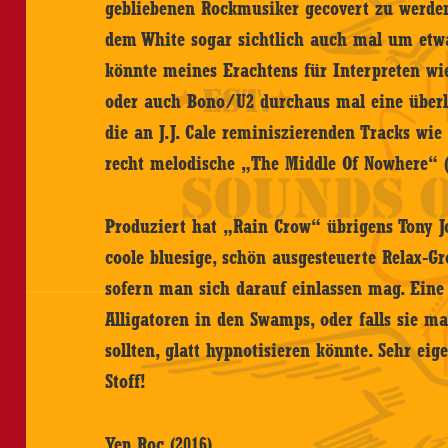
gebliebenen Rockmusiker gecovert zu werden
dem White sogar sichtlich auch mal um etwa
könnte meines Erachtens für Interpreten wie
oder auch Bono/U2 durchaus mal eine überl
die an J.J. Cale reminiszierenden Tracks wi
recht melodische „The Middle Of Nowhere“ 
Produziert hat „Rain Crow“ übrigens Tony J
coole bluesige, schön ausgesteuerte Relax-G
sofern man sich darauf einlassen mag. Eine
Alligatoren in den Swamps, oder falls sie 
sollten, glatt hypnotisieren könnte. Sehr eig
Stoff!
Yep Roc (2016)