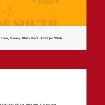
lagwörter
,
,
 Crow
Swamp Blues Rock
Tony Joe White
rderliche Felder sind mit
*
markiert