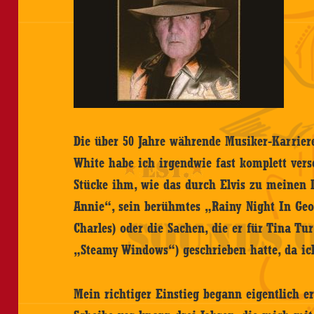
Die über 50 Jahre währende Musiker-Karriere
White habe ich irgendwie fast komplett vers
Stücke ihm, wie das durch Elvis zu meinen 
Annie“, sein berühmtes „Rainy Night In Ge
Charles) oder die Sachen, die er für Tina Tur
„Steamy Windows“) geschrieben hatte, da ic
Mein richtiger Einstieg begann eigentlich e