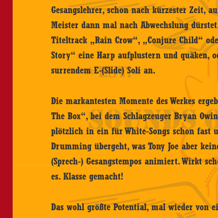
Gesangslehrer, schon nach kürzester Zeit, a
Meister dann mal nach Abwechslung dürstet, 
Titeltrack „Rain Crow“, „Conjure Child“ od
Story“ eine Harp aufplustern und quäken, od
surrendem E-(Slide) Soli an.
Die markantesten Momente des Werkes ergeb
The Box“, bei dem Schlagzeuger Bryan Owi
plötzlich in ein für White-Songs schon fast
Drumming übergeht, was Tony Joe aber kein
(Sprech-) Gesangstempos animiert. Wirkt sch
es. Klasse gemacht!
Das wohl größte Potential, mal wieder von 