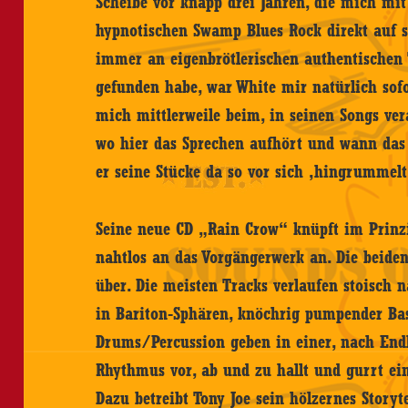
Scheibe vor knapp drei Jahren, die mich mit
hypnotischen Swamp Blues Rock direkt auf s
immer an eigenbrötlerischen authentischen
gefunden habe, war White mir natürlich sof
mich mittlerweile beim, in seinen Songs ve
wo hier das Sprechen aufhört und wann das 
er seine Stücke da so vor sich ‚hingrummelt
Seine neue CD „Rain Crow“ knüpft im Prin
nahtlos an das Vorgängerwerk an. Die beiden
über. Die meisten Tracks verlaufen stoisch 
in Bariton-Sphären, knöchrig pumpender Bas
Drums/Percussion geben in einer, nach End
Rhythmus vor, ab und zu hallt und gurrt ein
Dazu betreibt Tony Joe sein hölzernes Storyt