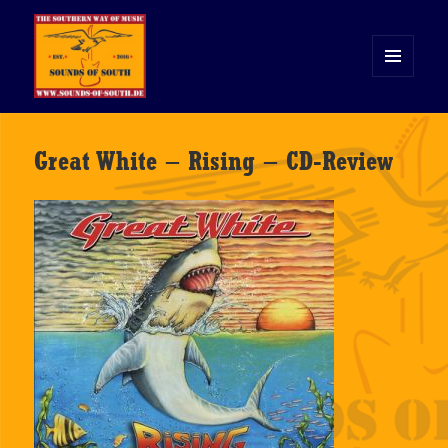
MENÜ
UND
WIDGETS
Sounds of South
Great White – Rising – CD-Review