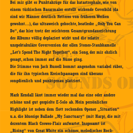
Bei mir gibt es Punktabzüge für das katastrophale, wie von
einem türkischen Basarmaler erstellt wirkende Coverbild (da
sind wir Männer deutlich Netteres von früheren Werken
gewohnt…), das ultraweich gekochte, beatleske „Only You Can
Do“, das hier trotz der seichteren Gesamtgrundausrichtung
des Albums völlig deplaziert wirkt und die relativ
unspektakuläre Coverversion der ollen Stones-Staubkamelle
„Let’s Spend The Night Together“, ein Song, der mir ehrlich
gesagt, schon immer auf die Nüsse ging.
Die Stimme von Jack Russell kommt angenehm variabel rüber,
die für ihn typischen Kreischpassagen sind überaus
songdienlich und punktgenau platziert.
Mark Kendall lässt immer wieder mal das eine oder andere
schöne und gut gespielte E-Solo ab. Mein persönliches
Highlight ist neben dem flott rockenden Opener „Situation“
u.a. die bluesige Ballade „My Sanctuary“ (mit Harp), die mit
dezentem Black Crowes-Flair aufwartet. Insgesamt ist
„Rising“ von Great White ein schönes, melodisches Rock-