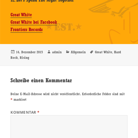
12. Let’s Spend The Night Together
Great White
Great White bei Facebook
Frontiers Records
Veröffentlicht
Autor
Kategorien
Schlagwörter
,
14. Dezember 2015
admin
Allgemein
Great White
Hard
am
,
Rock
Rising
Schreibe einen Kommentar
Deine E-Mail-Adresse wird nicht veröffentlicht.
Erforderliche Felder sind mit
*
markiert
KOMMENTAR
*