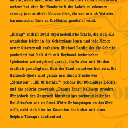
Anteile, wobei man, wenn man schon öfter Frontiers-Scheiben
reviewt hat, eine Art Handschrift des Labels zu erkennen
vermag (um es direkt klarzustellen, die von mir als Vertreter
harmonischer Töne zu Großteilen geschätzt wird).
„Rising“ enthält zwölf supermelodische Tracks, die sich alle
wunderbar leicht in die Gehörgänge legen und jede Menge
netter Gitarrensoli enthalten. Michael Lardie, der die Scheibe
produziert hat, hält sich mit Keyboard-technischen
Spielereien weitestgehend zurück, dürfte aber mit für den
deutlich gemäßigteren Kurs der Band verantwortlich sein. Die
Hardrock-Quote wird gerade mal durch Stücke wie
„Situation“, „All Or Nothin'“ (schöne AC/DC-mäßige E-Riffe)
und das poltrig groovende „Danger Zone“ halbwegs gewahrt.
Wer jedoch den Anspruch blutrünstiger rockmusikalischer
Hai-Attacken wie zu Great-White Anfangstagen an das Werk
stellt, sieht sich hier im Gesamten doch eher mit einer
Delphin-Therapie konfrontiert.