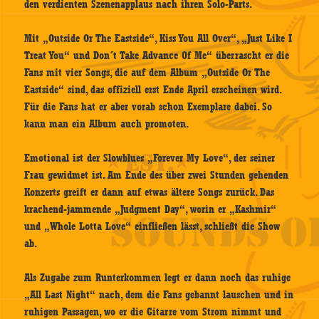
den verdienten Szenenapplaus nach ihren Solo-Parts.
Mit „Outside Or The Eastside“, Kiss You All Over“, „Just Like I
Treat You“ und Don´t Take Advance Of Me“ überrascht er die
Fans mit vier Songs, die auf dem Album „Outside Or The
Eastside“ sind, das offiziell erst Ende April erscheinen wird.
Für die Fans hat er aber vorab schon Exemplare dabei. So
kann man ein Album auch promoten.
Emotional ist der Slowblues „Forever My Love“, der seiner
Frau gewidmet ist. Am Ende des über zwei Stunden gehenden
Konzerts greift er dann auf etwas ältere Songs zurück. Das
krachend-jammende „Judgment Day“, worin er „Kashmir“
und „Whole Lotta Love“ einfließen lässt, schließt die Show
ab.
Als Zugabe zum Runterkommen legt er dann noch das ruhige
„All Last Night“ nach, dem die Fans gebannt lauschen und in
ruhigen Passagen, wo er die Gitarre vom Strom nimmt und