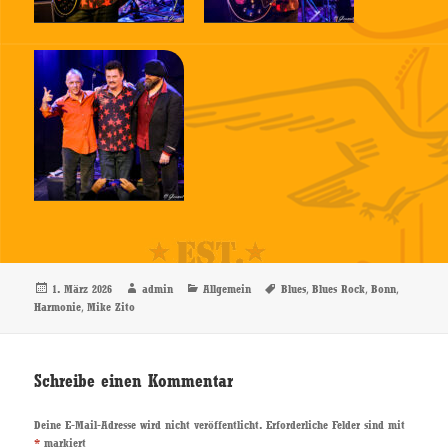
Veröffentlicht
Autor
Kategorien
Schlagwörter
,
,
,
1. März 2026
admin
Allgemein
Blues
Blues Rock
Bonn
am
,
Harmonie
Mike Zito
Schreibe einen Kommentar
Deine E-Mail-Adresse wird nicht veröffentlicht.
Erforderliche Felder sind mit
*
markiert