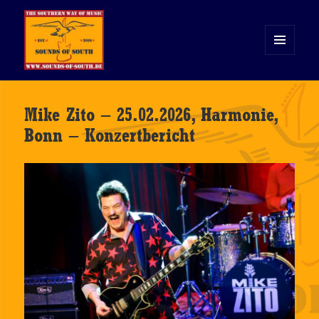
MENÜ
UND
WIDGETS
Sounds of South
Mike Zito – 25.02.2026, Harmonie,
Bonn – Konzertbericht