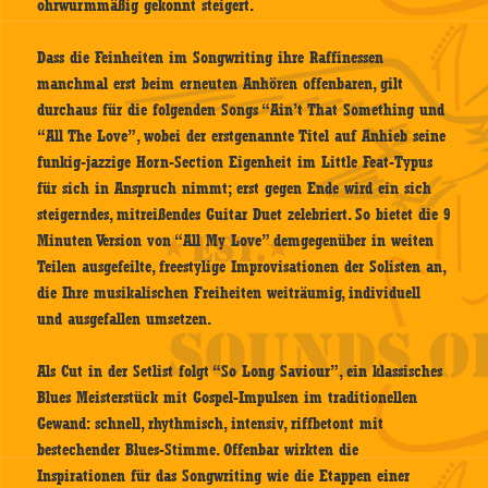
ohrwurmmäßig gekonnt steigert.
Dass die Feinheiten im Songwriting ihre Raffinessen
manchmal erst beim erneuten Anhören offenbaren, gilt
durchaus für die folgenden Songs “Ain’t That Something und
“All The Love”, wobei der erstgenannte Titel auf Anhieb seine
funkig-jazzige Horn-Section Eigenheit im Little Feat-Typus
für sich in Anspruch nimmt; erst gegen Ende wird ein sich
steigerndes, mitreißendes Guitar Duet zelebriert. So bietet die 9
Minuten Version von “All My Love” demgegenüber in weiten
Teilen ausgefeilte, freestylige Improvisationen der Solisten an,
die Ihre musikalischen Freiheiten weiträumig, individuell
und ausgefallen umsetzen.
Als Cut in der Setlist folgt “So Long Saviour”, ein klassisches
Blues Meisterstück mit Gospel-Impulsen im traditionellen
Gewand: schnell, rhythmisch, intensiv, riffbetont mit
bestechender Blues-Stimme. Offenbar wirkten die
Inspirationen für das Songwriting wie die Etappen einer