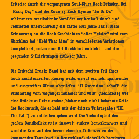
Zeitreise durch die vergangenen Soul-Blues Rock Dekaden. Bei
“Rainy Day” und der Country Rock Hymne “La Di Da”
schimmern musikalische Vorbilder mythenhaft durch und
verbreiten unterschwellig ein zartes 60er Jahre Flair. Diese
Erinnerung an die Rock Geschichten “alter Meister” wird zum
Abschluss bei “Hold That Line” in verschiedenen Variationen
komplettiert, sodass eine Art Rückblick entsteht – auf die
prägenden Stilrichtungen früherer Jahre.
Die Tedeschi Trucks Band hat mit dem zweiten Teil ihres
hoch ambitionierten Konzeptwerks erneut ein sehr spannendes
und ausgereiftes Album abgeliefert. “II. Ascension” schafft die
Verbindung vom Vorgänger mühelos und wirkt gleichzeitig wie
eine Brücke auf eine andere, bisher noch nicht bekannte Seite
der Rockmusik, die es bald mit der dritten Teilausgabe (“III.
The Fall”) zu entdecken geben wird. Die Vielseitigkeit des
großen Bandkollektivs ist insoweit äußerst bemerkenswert und
wird die Fans auf den bevorstehenden 47 Konzerten der
kommenden Tour (zwei in Deutschland) sicherlich begeistern.