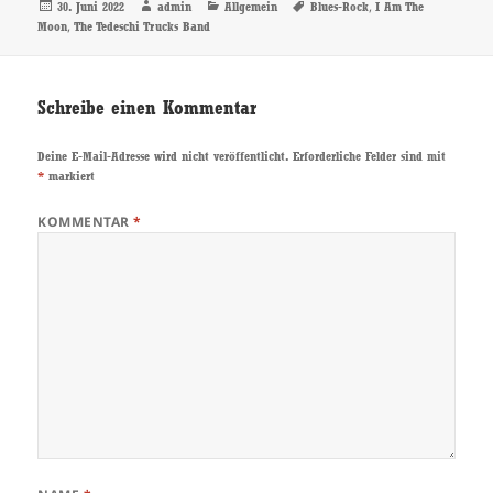
Veröffentlicht
Autor
Kategorien
Schlagwörter
,
30. Juni 2022
admin
Allgemein
Blues-Rock
I Am The
am
,
Moon
The Tedeschi Trucks Band
Schreibe einen Kommentar
Deine E-Mail-Adresse wird nicht veröffentlicht.
Erforderliche Felder sind mit
*
markiert
KOMMENTAR
*